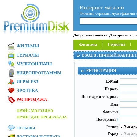
Интернет магазин
Фильмы, сериалы, мультфильмы 
Добро пожаловать!
Для просмотра с
Фильмы
Сериалы
ФИЛЬМЫ
СЕРИАЛЫ
ВХОД В ЛИЧНЫЙ КАБИНЕ
МУЛЬТФИЛЬМЫ
РЕГИСТРАЦИЯ
ВИДЕОПРОГРАММЫ
E-Mail
ИГРЫ PS3
Пароль
ЭРОТИКА
Подтвердите пароль
РАСПРОДАЖА
Имя
ПРАЙС МАГАЗИНА
Фамилия
ПРАЙС ДЛЯ ПРЕДЗАКАЗА
Псевдоним
?
Регион
ОТЗЫВЫ
Город
ДОСТАВКА И ОПЛАТА