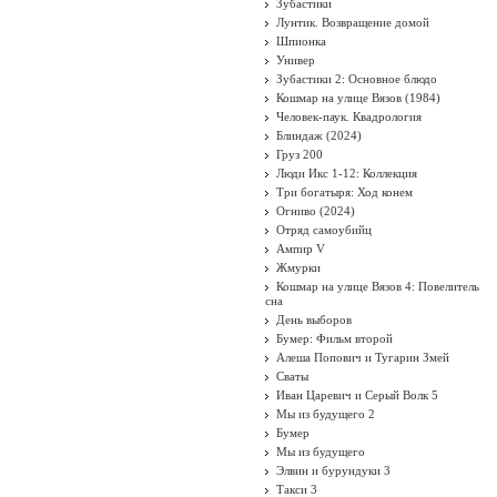
Зубастики
Лунтик. Возвращение домой
Шпионка
Универ
Зубастики 2: Основное блюдо
Кошмар на улице Вязов (1984)
Человек-паук. Квадрология
Блиндаж (2024)
Груз 200
Люди Икс 1-12: Коллекция
Три богатыря: Ход конем
Огниво (2024)
Отряд самоубийц
Ампир V
Жмурки
Кошмар на улице Вязов 4: Повелитель
сна
День выборов
Бумер: Фильм второй
Алеша Попович и Тугарин Змей
Сваты
Иван Царевич и Серый Волк 5
Мы из будущего 2
Бумер
Мы из будущего
Элвин и бурундуки 3
Такси 3