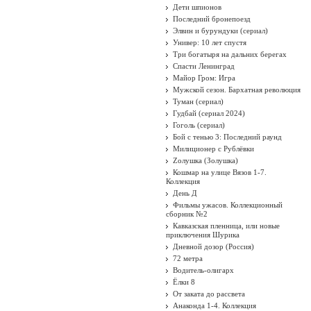
Дети шпионов
Последний бронепоезд
Элвин и бурундуки (сериал)
Универ: 10 лет спустя
Три богатыря на дальних берегах
Спасти Ленинград
Майор Гром: Игра
Мужской сезон. Бархатная революция
Туман (сериал)
Гудбай (сериал 2024)
Гоголь (сериал)
Бой с тенью 3: Последний раунд
Милиционер с Рублёвки
Zолушка (Золушка)
Кошмар на улице Вязов 1-7.
Коллекция
День Д
Фильмы ужасов. Коллекционный
сборник №2
Кавказская пленница, или новые
приключения Шурика
Дневной дозор (Россия)
72 метра
Водитель-олигарх
Ёлки 8
От заката до рассвета
Анаконда 1-4. Коллекция