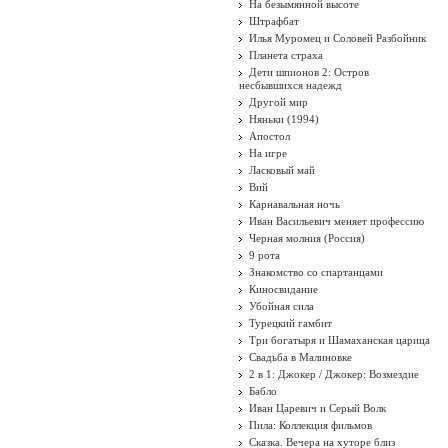
На безымянной высоте
Штрафбат
Илья Муромец и Соловей Разбойник
Планета страха
Дети шпионов 2: Остров
несбывшихся надежд
Другой мир
Няньки (1994)
Апостол
На игре
Ласковый май
Вий
Карнавальная ночь
Иван Васильевич меняет профессию
Черная молния (Россия)
9 рота
Знакомство со спартанцами
Киносвидание
Убойная сила
Турецкий гамбит
Три богатыря и Шамаханская царица
Свадьба в Малиновке
2 в 1: Джокер / Джокер: Возмездие
Бабло
Иван Царевич и Серый Волк
Пила: Коллекция фильмов
Сказка. Вечера на хуторе близ