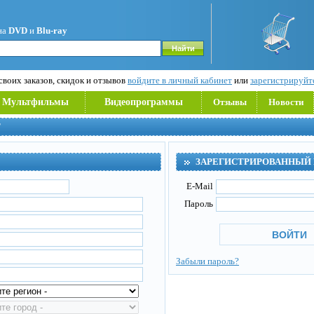
на
DVD
и
Blu-ray
воих заказов, скидок и отзывов
войдите в личный кабинет
или
зарегистрируйт
Мультфильмы
Видеопрограммы
Отзывы
Новости
Т
ЗАРЕГИСТРИРОВАННЫЙ
E-Mail
Пароль
Забыли пароль?