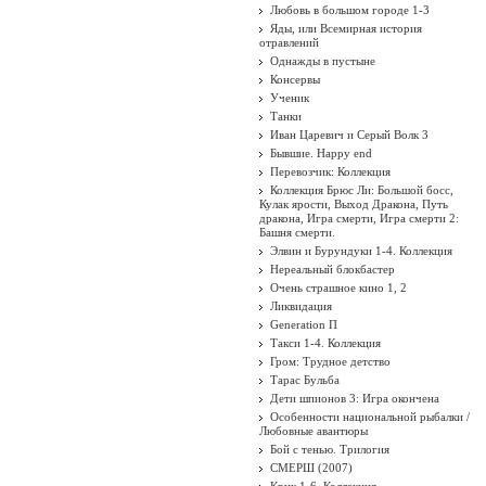
Любовь в большом городе 1-3
Яды, или Всемирная история
отравлений
Однажды в пустыне
Консервы
Ученик
Танки
Иван Царевич и Серый Волк 3
Бывшие. Happy end
Перевозчик: Коллекция
Коллекция Брюс Ли: Большой босс,
Кулак ярости, Выход Дракона, Путь
дракона, Игра смерти, Игра смерти 2:
Башня смерти.
Элвин и Бурундуки 1-4. Коллекция
Нереальный блокбастер
Очень страшное кино 1, 2
Ликвидация
Generation П
Такси 1-4. Коллекция
Гром: Трудное детство
Тарас Бульба
Дети шпионов 3: Игра окончена
Особенности национальной рыбалки /
Любовные авантюры
Бой с тенью. Трилогия
СМЕРШ (2007)