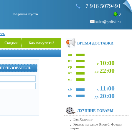
+7 916 5079491
Корзина пуста
0
sales@prdisk.ru
есь
.
Скидки
Как покупать?
ВРЕМЯ ДОСТАВКИ
пн
вт
10:00
с
ср
 ПОЛЬЗОВАТЕЛЬ
22:00
до
чт
пт
11:00
сб
с
20:00
вс
до
ЛУЧШИЕ ТОВАРЫ
Ван Хельсинг
Кошмар на улице Вязов 6: Фредди
мертв