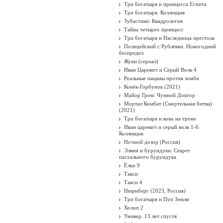
Три богатыря и принцесса Египта
Три богатыря. Коллекция
Зубастики: Квадрология
Тайна четырех принцесс
Три богатыря и Наследница престола
Полицейский с Рублёвки. Новогодний
беспредел
Жуки (сериал)
Иван Царевич и Серый Волк 4
Реальные пацаны против зомби
Конёк-Горбунок (2021)
Майор Гром: Чумной Доктор
Мортал Комбат (Смертельная битва)
(2021)
Три богатыря и конь на троне
Иван царевич и серый волк 1-6.
Коллекция
Ночной дозор (Россия)
Элвин и бурундуки: Секрет
пасхального бурундука
Ёлки 9
Такси
Такси 4
Нюрнберг (2023, Россия)
Три богатыря и Пуп Земли
Холоп 2
Универ. 13 лет спустя