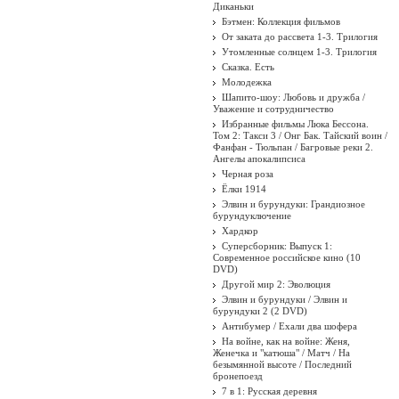
Диканьки
Бэтмен: Коллекция фильмов
От заката до рассвета 1-3. Трилогия
Утомленные солнцем 1-3. Трилогия
Сказка. Есть
Молодежка
Шапито-шоу: Любовь и дружба /
Уважение и сотрудничество
Избранные фильмы Люка Бессона.
Том 2: Такси 3 / Онг Бак. Тайский воин /
Фанфан - Тюльпан / Багровые реки 2.
Ангелы апокалипсиса
Черная роза
Ёлки 1914
Элвин и бурундуки: Грандиозное
бурундуключение
Хардкор
Суперсборник: Выпуск 1:
Современное российское кино (10
DVD)
Другой мир 2: Эволюция
Элвин и бурундуки / Элвин и
бурундуки 2 (2 DVD)
Антибумер / Ехали два шофера
На войне, как на войне: Женя,
Женечка и "катюша" / Матч / На
безымянной высоте / Последний
бронепоезд
7 в 1: Русская деревня