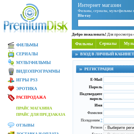
Интернет магазин
Фильмы, сериалы, мультфильмы 
Blu-ray
Добро пожаловать!
Для просмотра с
Фильмы
Сериалы
Мул
ФИЛЬМЫ
СЕРИАЛЫ
ВХОД В ЛИЧНЫЙ КАБИНЕ
МУЛЬТФИЛЬМЫ
РЕГИСТРАЦИЯ
ВИДЕОПРОГРАММЫ
E-Mail
ИГРЫ PS3
Пароль
ЭРОТИКА
Подтвердите
РАСПРОДАЖА
пароль
Имя
ПРАЙС МАГАЗИНА
Фамилия
ПРАЙС ДЛЯ ПРЕДЗАКАЗА
Псевдоним
?
ОТЗЫВЫ
Регион
ДОСТАВКА И ОПЛАТА