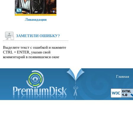
Ликвидация
ЗАМЕТИЛИ ОШИБКУ?
Выделите текст с ошибкой и нажмите
CTRL + ENTER, указав свой
комментарий в появившемся окне
Главная