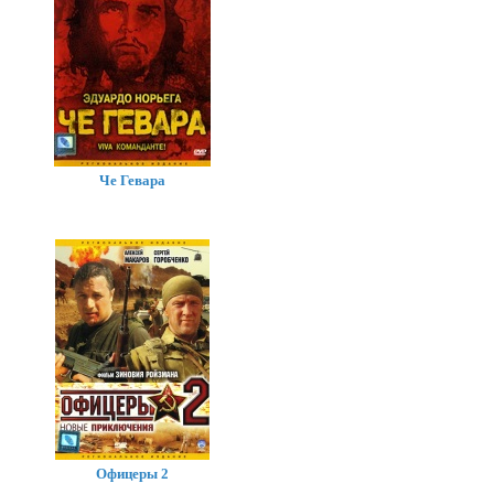
Че Гевара
Офицеры 2