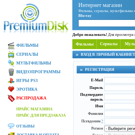
Интернет магазин
Фильмы, сериалы, мультфильмы 
Blu-ray
Добро пожаловать!
Для просмотра с
Фильмы
Сериалы
Мул
ФИЛЬМЫ
СЕРИАЛЫ
ВХОД В ЛИЧНЫЙ КАБИНЕ
МУЛЬТФИЛЬМЫ
РЕГИСТРАЦИЯ
ВИДЕОПРОГРАММЫ
E-Mail
ИГРЫ PS3
Пароль
ЭРОТИКА
Подтвердите
РАСПРОДАЖА
пароль
Имя
ПРАЙС МАГАЗИНА
Фамилия
ПРАЙС ДЛЯ ПРЕДЗАКАЗА
Псевдоним
?
ОТЗЫВЫ
Регион
ДОСТАВКА И ОПЛАТА