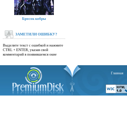
Бросок кобры
ЗАМЕТИЛИ ОШИБКУ?
Выделите текст с ошибкой и нажмите
CTRL + ENTER, указав свой
комментарий в появившемся окне
Главная