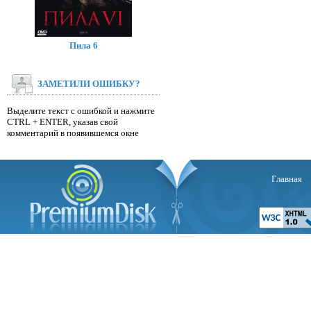
Пила 6
ЗАМЕТИЛИ ОШИБКУ?
Выделите текст с ошибкой и нажмите
CTRL + ENTER, указав свой
комментарий в появившемся окне
Главная