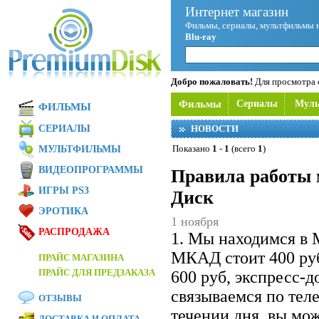
Интернет магазин
Фильмы, сериалы, мультфильмы 
Blu-ray
Добро пожаловать!
Для просмотра с
Фильмы
Сериалы
Мул
ФИЛЬМЫ
СЕРИАЛЫ
НОВОСТИ
Показано
1
-
1
(всего
1
)
МУЛЬТФИЛЬМЫ
ВИДЕОПРОГРАММЫ
Правила работы 
ИГРЫ PS3
Диск
ЭРОТИКА
1 ноября
РАСПРОДАЖА
1. Мы находимся в 
МКАД стоит 400 ру
ПРАЙС МАГАЗИНА
ПРАЙС ДЛЯ ПРЕДЗАКАЗА
600 руб, экспресс-
связываемся по теле
ОТЗЫВЫ
течении дня, вы мож
ДОСТАВКА И ОПЛАТА