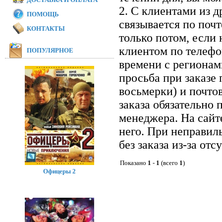
2. С клиентами из 
ПОМОЩЬ
связывается по почт
КОНТАКТЫ
только потом, если 
клиентом по телефон
ПОПУЛЯРНОЕ
времени с регионам
просьба при заказе
восьмерки) и почто
заказа обязательно 
менеджера. На сайт
него. При неправил
без заказа из-за отс
Показано
1
-
1
(всего
1
)
Офицеры 2