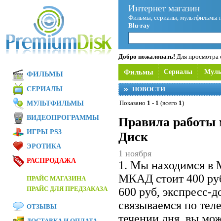
Интернет магазин
Фильмы, сериалы, мультфильмы 
Blu-ray
Добро пожаловать!
Для просмотра с
Фильмы
Сериалы
Мул
ФИЛЬМЫ
СЕРИАЛЫ
НОВОСТИ
Показано
1
-
1
(всего
1
)
МУЛЬТФИЛЬМЫ
ВИДЕОПРОГРАММЫ
Правила работы 
ИГРЫ PS3
Диск
ЭРОТИКА
1 ноября
РАСПРОДАЖА
1. Мы находимся в 
МКАД стоит 400 ру
ПРАЙС МАГАЗИНА
ПРАЙС ДЛЯ ПРЕДЗАКАЗА
600 руб, экспресс-
связываемся по теле
ОТЗЫВЫ
течении дня, вы мож
ДОСТАВКА И ОПЛАТА