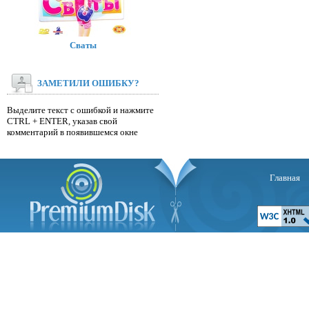
Сваты
ЗАМЕТИЛИ ОШИБКУ?
Выделите текст с ошибкой и нажмите
CTRL + ENTER, указав свой
комментарий в появившемся окне
Главная