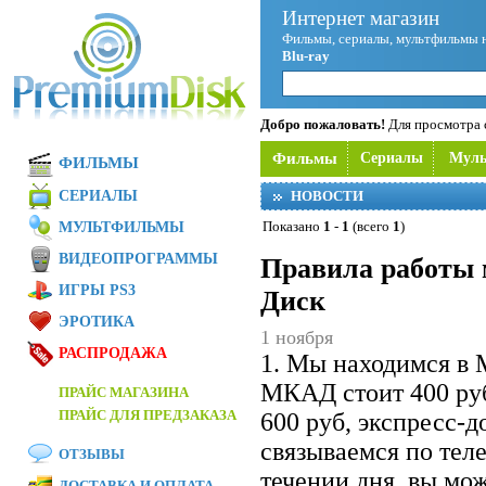
Интернет магазин
Фильмы, сериалы, мультфильмы 
Blu-ray
Добро пожаловать!
Для просмотра с
Фильмы
Сериалы
Мул
ФИЛЬМЫ
СЕРИАЛЫ
НОВОСТИ
Показано
1
-
1
(всего
1
)
МУЛЬТФИЛЬМЫ
ВИДЕОПРОГРАММЫ
Правила работы 
ИГРЫ PS3
Диск
ЭРОТИКА
1 ноября
РАСПРОДАЖА
1. Мы находимся в 
МКАД стоит 400 ру
ПРАЙС МАГАЗИНА
ПРАЙС ДЛЯ ПРЕДЗАКАЗА
600 руб, экспресс-
связываемся по теле
ОТЗЫВЫ
течении дня, вы мож
ДОСТАВКА И ОПЛАТА