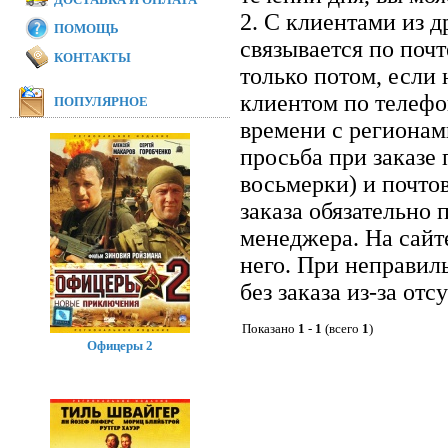
2. С клиентами из 
ПОМОЩЬ
связывается по почт
КОНТАКТЫ
только потом, если 
клиентом по телефон
ПОПУЛЯРНОЕ
времени с регионам
просьба при заказе
восьмерки) и почто
заказа обязательно 
менеджера. На сайт
него. При неправил
без заказа из-за отс
Показано
1
-
1
(всего
1
)
Офицеры 2