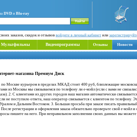
на
DVD
и
Blu-ray
воих заказов, скидок и отзывов
войдите в личный кабинет
или
зарегистрируйт
Мультфильмы
Видеопрограммы
Отзывы
Новости
нтернет-магазина Премиум Диск
а по Москве курьером в пределах МКАД стоит 400 руб, близлежащие московс
тами из Москвы мы связываемся по телефону ли е-мэйл (если с вами не связалис
каза). 2. С клиентами из других городов наш магазин автоматически связываетс
если не поступило ответа, наш оператор связывается с клиентом по телефону. Э
 Уралом и Дальним Востоком. 3. Большая просьба при заказе писать правильный
. После регистрации и оформления заказа обязательно проверьте свой е-мэйл и
опросы пишите на него. При неправильном заполнении своих данных вы можете о