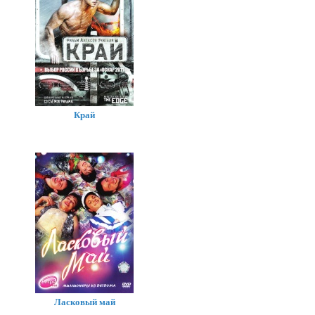
Край
Ласковый май