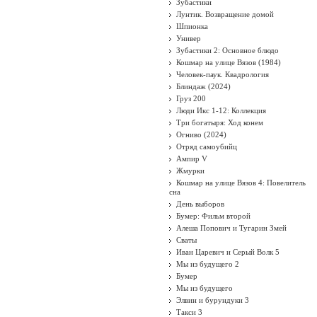
Зубастики
Лунтик. Возвращение домой
Шпионка
Универ
Зубастики 2: Основное блюдо
Кошмар на улице Вязов (1984)
Человек-паук. Квадрология
Блиндаж (2024)
Груз 200
Люди Икс 1-12: Коллекция
Три богатыря: Ход конем
Огниво (2024)
Отряд самоубийц
Ампир V
Жмурки
Кошмар на улице Вязов 4: Повелитель
сна
День выборов
Бумер: Фильм второй
Алеша Попович и Тугарин Змей
Сваты
Иван Царевич и Серый Волк 5
Мы из будущего 2
Бумер
Мы из будущего
Элвин и бурундуки 3
Такси 3