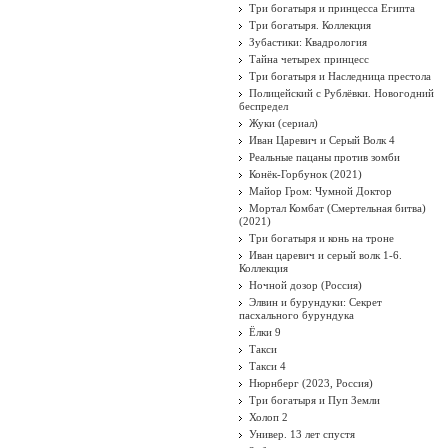
Три богатыря и принцесса Египта
Три богатыря. Коллекция
Зубастики: Квадрология
Тайна четырех принцесс
Три богатыря и Наследница престола
Полицейский с Рублёвки. Новогодний
беспредел
Жуки (сериал)
Иван Царевич и Серый Волк 4
Реальные пацаны против зомби
Конёк-Горбунок (2021)
Майор Гром: Чумной Доктор
Мортал Комбат (Смертельная битва)
(2021)
Три богатыря и конь на троне
Иван царевич и серый волк 1-6.
Коллекция
Ночной дозор (Россия)
Элвин и бурундуки: Секрет
пасхального бурундука
Ёлки 9
Такси
Такси 4
Нюрнберг (2023, Россия)
Три богатыря и Пуп Земли
Холоп 2
Универ. 13 лет спустя