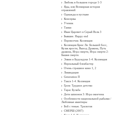
Любовь в большом городе 1-3
Яды, или Всемирная история
отравлений
Однажды в пустыне
Консервы
Ученик
Танки
Иван Царевич и Серый Волк 3
Бывшие. Happy end
Перевозчик: Коллекция
Коллекция Брюс Ли: Большой босс,
Кулак ярости, Выход Дракона, Путь
дракона, Игра смерти, Игра смерти 2:
Башня смерти.
Элвин и Бурундуки 1-4. Коллекция
Нереальный блокбастер
Очень страшное кино 1, 2
Ликвидация
Generation П
Такси 1-4. Коллекция
Гром: Трудное детство
Тарас Бульба
Дети шпионов 3: Игра окончена
Особенности национальной рыбалки /
Любовные авантюры
Бой с тенью. Трилогия
СМЕРШ (2007)