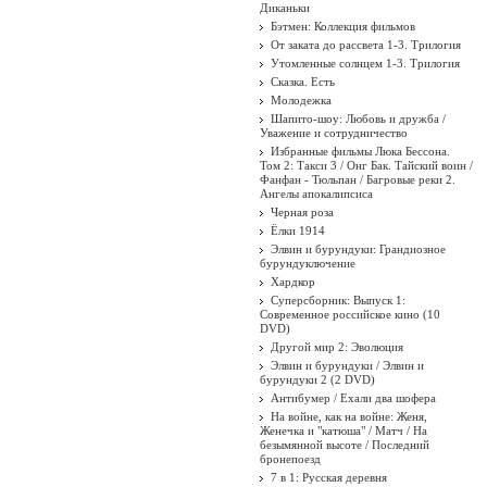
Диканьки
Бэтмен: Коллекция фильмов
От заката до рассвета 1-3. Трилогия
Утомленные солнцем 1-3. Трилогия
Сказка. Есть
Молодежка
Шапито-шоу: Любовь и дружба /
Уважение и сотрудничество
Избранные фильмы Люка Бессона.
Том 2: Такси 3 / Онг Бак. Тайский воин /
Фанфан - Тюльпан / Багровые реки 2.
Ангелы апокалипсиса
Черная роза
Ёлки 1914
Элвин и бурундуки: Грандиозное
бурундуключение
Хардкор
Суперсборник: Выпуск 1:
Современное российское кино (10
DVD)
Другой мир 2: Эволюция
Элвин и бурундуки / Элвин и
бурундуки 2 (2 DVD)
Антибумер / Ехали два шофера
На войне, как на войне: Женя,
Женечка и "катюша" / Матч / На
безымянной высоте / Последний
бронепоезд
7 в 1: Русская деревня