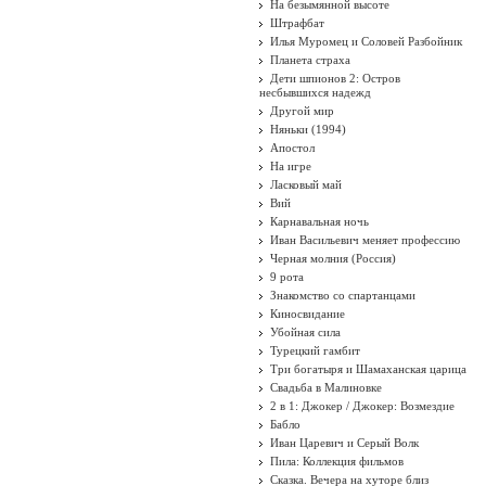
На безымянной высоте
Штрафбат
Илья Муромец и Соловей Разбойник
Планета страха
Дети шпионов 2: Остров
несбывшихся надежд
Другой мир
Няньки (1994)
Апостол
На игре
Ласковый май
Вий
Карнавальная ночь
Иван Васильевич меняет профессию
Черная молния (Россия)
9 рота
Знакомство со спартанцами
Киносвидание
Убойная сила
Турецкий гамбит
Три богатыря и Шамаханская царица
Свадьба в Малиновке
2 в 1: Джокер / Джокер: Возмездие
Бабло
Иван Царевич и Серый Волк
Пила: Коллекция фильмов
Сказка. Вечера на хуторе близ