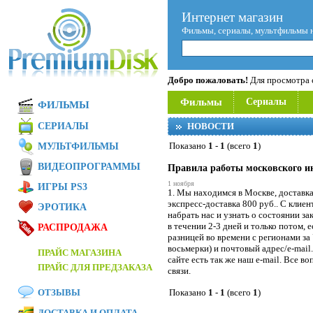
Интернет магазин
Фильмы, сериалы, мультфильмы 
Добро пожаловать!
Для просмотра с
Фильмы
Сериалы
ФИЛЬМЫ
СЕРИАЛЫ
НОВОСТИ
Показано
1
-
1
(всего
1
)
МУЛЬТФИЛЬМЫ
ВИДЕОПРОГРАММЫ
Правила работы московского и
1 ноября
ИГРЫ PS3
1. Мы находимся в Москве, доставк
экспресс-доставка 800 руб.. С клиен
ЭРОТИКА
набрать нас и узнать о состоянии за
в течении 2-3 дней и только потом, 
РАСПРОДАЖА
разницей во времени с регионами за
восьмерки) и почтовый адрес/e-mail
ПРАЙС МАГАЗИНА
сайте есть так же наш e-mail. Все в
ПРАЙС ДЛЯ ПРЕДЗАКАЗА
связи.
ОТЗЫВЫ
Показано
1
-
1
(всего
1
)
ДОСТАВКА И ОПЛАТА