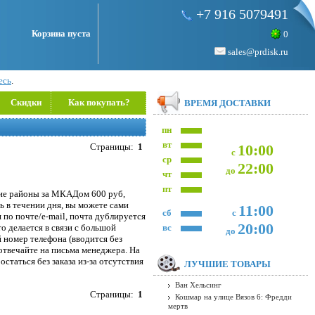
+7 916 5079491
Корзина пуста
0
sales@prdisk.ru
есь
.
Скидки
Как покупать?
ВРЕМЯ ДОСТАВКИ
пн
вт
Страницы:
1
10:00
с
ср
22:00
до
чт
пт
кие районы за МКАДом 600 руб,
ь в течении дня, вы можете сами
11:00
сб
с
я по почте/e-mail, почта дублируется
20:00
то делается в связи с большой
вс
до
 номер телефона (вводится без
 отвечайте на письма менеджера. На
статься без заказа из-за отсутствия
ЛУЧШИЕ ТОВАРЫ
Ван Хельсинг
Страницы:
1
Кошмар на улице Вязов 6: Фредди
мертв