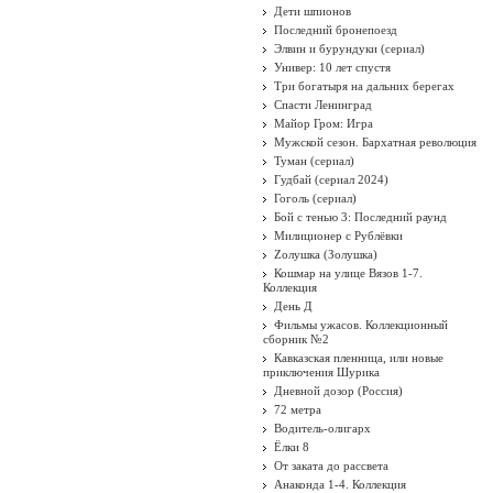
Дети шпионов
Последний бронепоезд
Элвин и бурундуки (сериал)
Универ: 10 лет спустя
Три богатыря на дальних берегах
Спасти Ленинград
Майор Гром: Игра
Мужской сезон. Бархатная революция
Туман (сериал)
Гудбай (сериал 2024)
Гоголь (сериал)
Бой с тенью 3: Последний раунд
Милиционер с Рублёвки
Zолушка (Золушка)
Кошмар на улице Вязов 1-7.
Коллекция
День Д
Фильмы ужасов. Коллекционный
сборник №2
Кавказская пленница, или новые
приключения Шурика
Дневной дозор (Россия)
72 метра
Водитель-олигарх
Ёлки 8
От заката до рассвета
Анаконда 1-4. Коллекция