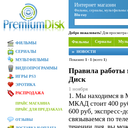
Интернет магазин
Фильмы, сериалы, мультфильмы 
Blu-ray
Добро пожаловать!
Для просмотра с
Фильмы
Сериалы
Мул
ФИЛЬМЫ
СЕРИАЛЫ
НОВОСТИ
Показано
1
-
1
(всего
1
)
МУЛЬТФИЛЬМЫ
ВИДЕОПРОГРАММЫ
Правила работы 
ИГРЫ PS3
Диск
ЭРОТИКА
1 ноября
РАСПРОДАЖА
1. Мы находимся в 
МКАД стоит 400 ру
ПРАЙС МАГАЗИНА
ПРАЙС ДЛЯ ПРЕДЗАКАЗА
600 руб, экспресс-
связываемся по теле
ОТЗЫВЫ
течении дня, вы мож
ДОСТАВКА И ОПЛАТА