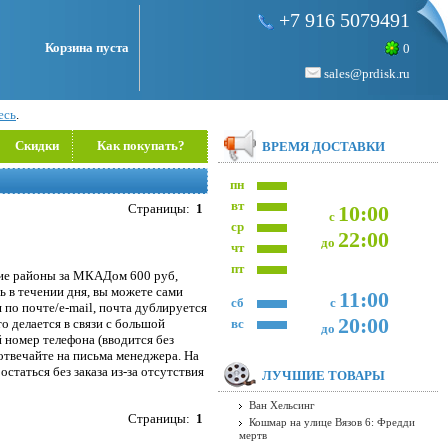
+7 916 5079491
Корзина пуста
0
sales@prdisk.ru
есь
.
Скидки
Как покупать?
ВРЕМЯ ДОСТАВКИ
пн
вт
Страницы:
1
10:00
с
ср
22:00
до
чт
пт
кие районы за МКАДом 600 руб,
ь в течении дня, вы можете сами
11:00
сб
с
я по почте/e-mail, почта дублируется
20:00
то делается в связи с большой
вс
до
 номер телефона (вводится без
 отвечайте на письма менеджера. На
статься без заказа из-за отсутствия
ЛУЧШИЕ ТОВАРЫ
Ван Хельсинг
Страницы:
1
Кошмар на улице Вязов 6: Фредди
мертв