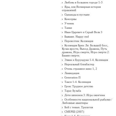
Любовь в большом городе 1-3
Яды, или Всемирная история
отравлений
Однажды в пустыне
Консервы
Ученик
Танки
Иван Царевич и Серый Волк 3
Бывшие. Happy end
Перевозчик: Коллекция
Коллекция Брюс Ли: Большой босс,
Кулак ярости, Выход Дракона, Путь
дракона, Игра смерти, Игра смерти 2:
Башня смерти.
Элвин и Бурундуки 1-4. Коллекция
Нереальный блокбастер
Очень страшное кино 1, 2
Ликвидация
Generation П
Такси 1-4. Коллекция
Гром: Трудное детство
Тарас Бульба
Дети шпионов 3: Игра окончена
Особенности национальной рыбалки /
Любовные авантюры
Бой с тенью. Трилогия
СМЕРШ (2007)