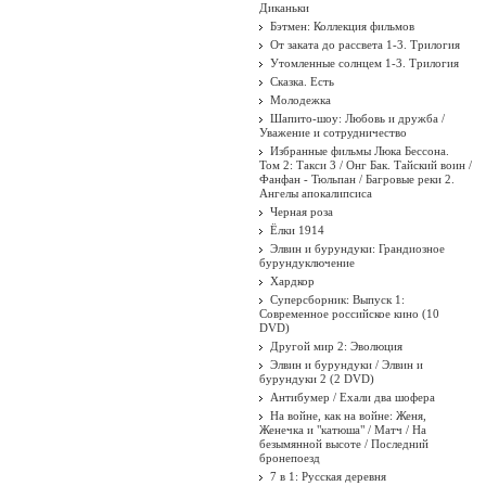
Диканьки
Бэтмен: Коллекция фильмов
От заката до рассвета 1-3. Трилогия
Утомленные солнцем 1-3. Трилогия
Сказка. Есть
Молодежка
Шапито-шоу: Любовь и дружба /
Уважение и сотрудничество
Избранные фильмы Люка Бессона.
Том 2: Такси 3 / Онг Бак. Тайский воин /
Фанфан - Тюльпан / Багровые реки 2.
Ангелы апокалипсиса
Черная роза
Ёлки 1914
Элвин и бурундуки: Грандиозное
бурундуключение
Хардкор
Суперсборник: Выпуск 1:
Современное российское кино (10
DVD)
Другой мир 2: Эволюция
Элвин и бурундуки / Элвин и
бурундуки 2 (2 DVD)
Антибумер / Ехали два шофера
На войне, как на войне: Женя,
Женечка и "катюша" / Матч / На
безымянной высоте / Последний
бронепоезд
7 в 1: Русская деревня