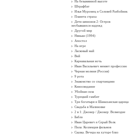
На безымянной высоте
Штрафбат
Илья Муромец и Соловей Разбойник
Планета страха
Дети шпионов 2: Остров
несбывшихся надежд
Другой мир
Няньки (1994)
Апостол
На игре
Ласковый май
Вий
Карнавальная ночь
Иван Васильевич меняет профессию
Черная молния (Россия)
9 рота
Знакомство со спартанцами
Киносвидание
Убойная сила
Турецкий гамбит
Три богатыря и Шамаханская царица
Свадьба в Малиновке
2 в 1: Джокер / Джокер: Возмездие
Бабло
Иван Царевич и Серый Волк
Пила: Коллекция фильмов
Сказка. Вечера на хуторе близ