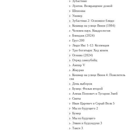
Зубастики
Лунтик. Возвращение домой
Шпионка
Универ
Зубастики 2: Основное блюдо
Кошмар на улице Вязов (1984)
Человек-паук. Квадрология
Блиндаж (2024)
Груз 200
Люди Икс 1-12: Коллекция
Три богатыря: Ход конем
Огниво (2024)
Отряд самоубийц
Ампир V
Жмурки
Кошмар на улице Вязов 4: Повелитель
сна
День выборов
Бумер: Фильм второй
Алеша Попович и Тугарин Змей
Сваты
Иван Царевич и Серый Волк 5
Мы из будущего 2
Бумер
Мы из будущего
Элвин и бурундуки 3
Такси 3