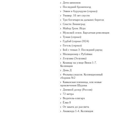
Дети шпионов
Последний бронепоезд
Элвин и бурундуки (сериал)
Универ: 10 лет спустя
Три богатыря на дальних берегах
Спасти Ленинград
Майор Гром: Игра
Мужской сезон. Бархатная революция
Туман (сериал)
Гудбай (сериал 2024)
Гоголь (сериал)
Бой с тенью 3: Последний раунд
Милиционер с Рублёвки
Zолушка (Золушка)
Кошмар на улице Вязов 1-7.
Коллекция
День Д
Фильмы ужасов. Коллекционный
сборник №2
Кавказская пленница, или новые
приключения Шурика
Дневной дозор (Россия)
72 метра
Водитель-олигарх
Ёлки 8
От заката до рассвета
Анаконда 1-4. Коллекция