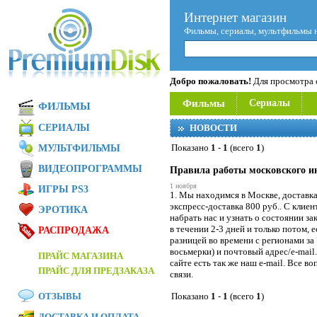
Интернет магазин
Фильмы, сериалы, мультфильмы 
Добро пожаловать!
Для просмотра с
Фильмы
Сериалы
ФИЛЬМЫ
СЕРИАЛЫ
НОВОСТИ
Показано
1
-
1
(всего
1
)
МУЛЬТФИЛЬМЫ
ВИДЕОПРОГРАММЫ
Правила работы московского и
1 ноября
ИГРЫ PS3
1. Мы находимся в Москве, доставк
экспресс-доставка 800 руб.. С клиен
ЭРОТИКА
набрать нас и узнать о состоянии за
в течении 2-3 дней и только потом, 
РАСПРОДАЖА
разницей во времени с регионами за
восьмерки) и почтовый адрес/e-mail
ПРАЙС МАГАЗИНА
сайте есть так же наш e-mail. Все в
ПРАЙС ДЛЯ ПРЕДЗАКАЗА
связи.
ОТЗЫВЫ
Показано
1
-
1
(всего
1
)
ДОСТАВКА И ОПЛАТА