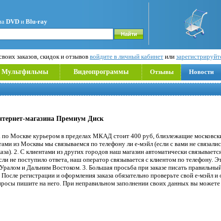
на
DVD
и
Blu-ray
воих заказов, скидок и отзывов
войдите в личный кабинет
или
зарегистрируйт
Мультфильмы
Видеопрограммы
Отзывы
Новости
нтернет-магазина Премиум Диск
а по Москве курьером в пределах МКАД стоит 400 руб, близлежащие московс
тами из Москвы мы связываемся по телефону ли е-мэйл (если с вами не связалис
каза). 2. С клиентами из других городов наш магазин автоматически связываетс
если не поступило ответа, наш оператор связывается с клиентом по телефону. Э
 Уралом и Дальним Востоком. 3. Большая просьба при заказе писать правильный
. После регистрации и оформления заказа обязательно проверьте свой е-мэйл и
опросы пишите на него. При неправильном заполнении своих данных вы можете о