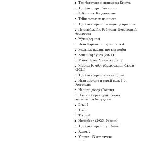
Три богатыря и принцесса Египта
Три богатыря. Коллекция
Зубастики: Квадрология
Тайна четырех принцесс
Три богатыря и Наследница престола
Полицейский с Рублёвки. Новогодний
беспредел
Жуки (сериал)
Иван Царевич и Серый Волк 4
Реальные пацаны против зомби
Конёк-Горбунок (2021)
Майор Гром: Чумной Доктор
Мортал Комбат (Смертельная битва)
(2021)
Три богатыря и конь на троне
Иван царевич и серый волк 1-6.
Коллекция
Ночной дозор (Россия)
Элвин и бурундуки: Секрет
пасхального бурундука
Ёлки 9
Такси
Такси 4
Нюрнберг (2023, Россия)
Три богатыря и Пуп Земли
Холоп 2
Универ. 13 лет спустя