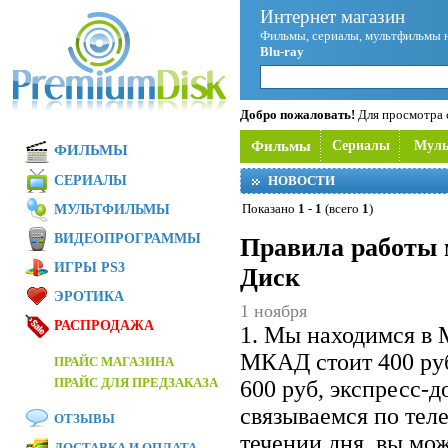
Интернет магазин
Фильмы, сериалы, мультфильмы 
Blu-ray
Добро пожаловать!
Для просмотра с
Фильмы
Сериалы
Мул
ФИЛЬМЫ
СЕРИАЛЫ
НОВОСТИ
Показано
1
-
1
(всего
1
)
МУЛЬТФИЛЬМЫ
ВИДЕОПРОГРАММЫ
Правила работы 
ИГРЫ PS3
Диск
ЭРОТИКА
1 ноября
РАСПРОДАЖА
1. Мы находимся в 
МКАД стоит 400 ру
ПРАЙС МАГАЗИНА
ПРАЙС ДЛЯ ПРЕДЗАКАЗА
600 руб, экспресс-
связываемся по теле
ОТЗЫВЫ
течении дня, вы мож
ДОСТАВКА И ОПЛАТА