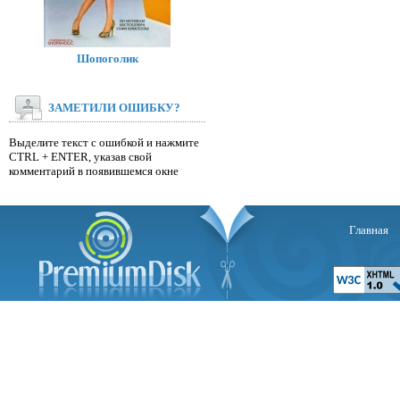
Шопоголик
ЗАМЕТИЛИ ОШИБКУ?
Выделите текст с ошибкой и нажмите
CTRL + ENTER, указав свой
комментарий в появившемся окне
Главная