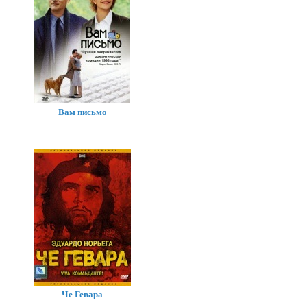
Вам письмо
Че Гевара