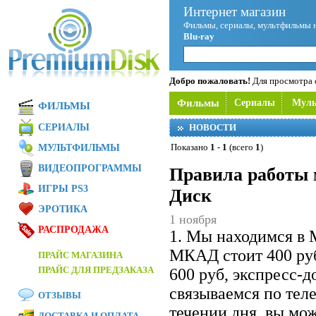
Интернет магазин
Фильмы, сериалы, мультфильмы 
Blu-ray
Добро пожаловать!
Для просмотра с
Фильмы
Сериалы
Мул
ФИЛЬМЫ
СЕРИАЛЫ
НОВОСТИ
Показано
1
-
1
(всего
1
)
МУЛЬТФИЛЬМЫ
ВИДЕОПРОГРАММЫ
Правила работы 
ИГРЫ PS3
Диск
ЭРОТИКА
1 ноября
РАСПРОДАЖА
1. Мы находимся в 
МКАД стоит 400 ру
ПРАЙС МАГАЗИНА
ПРАЙС ДЛЯ ПРЕДЗАКАЗА
600 руб, экспресс-
связываемся по теле
ОТЗЫВЫ
течении дня, вы мож
ДОСТАВКА И ОПЛАТА