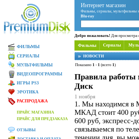
Интернет магазин
Фильмы, сериалы, мультфильмы 
Blu-ray
Добро пожаловать!
Для просмотра с
Фильмы
Сериалы
Мул
ФИЛЬМЫ
СЕРИАЛЫ
НОВОСТИ
Показано
1
-
1
(всего
1
)
МУЛЬТФИЛЬМЫ
ВИДЕОПРОГРАММЫ
Правила работы 
ИГРЫ PS3
Диск
ЭРОТИКА
1 ноября
РАСПРОДАЖА
1. Мы находимся в 
МКАД стоит 400 ру
ПРАЙС МАГАЗИНА
ПРАЙС ДЛЯ ПРЕДЗАКАЗА
600 руб, экспресс-
связываемся по теле
ОТЗЫВЫ
течении дня, вы мож
ДОСТАВКА И ОПЛАТА