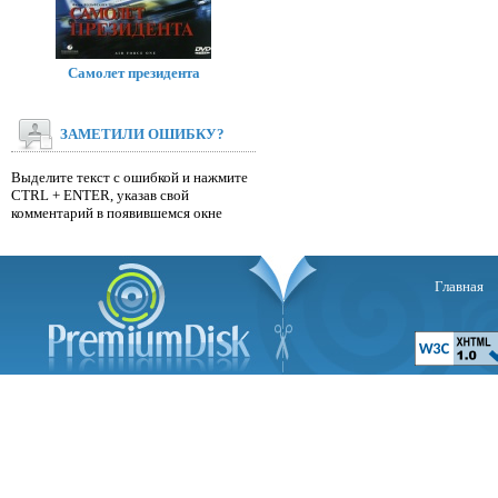
Самолет президента
ЗАМЕТИЛИ ОШИБКУ?
Выделите текст с ошибкой и нажмите
CTRL + ENTER, указав свой
комментарий в появившемся окне
Главная