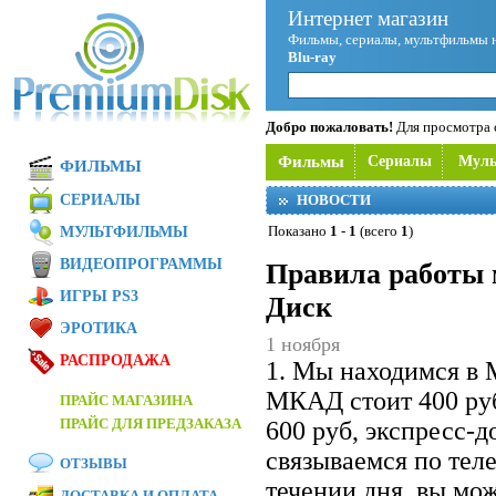
Интернет магазин
Фильмы, сериалы, мультфильмы 
Blu-ray
Добро пожаловать!
Для просмотра с
Фильмы
Сериалы
Мул
ФИЛЬМЫ
СЕРИАЛЫ
НОВОСТИ
Показано
1
-
1
(всего
1
)
МУЛЬТФИЛЬМЫ
ВИДЕОПРОГРАММЫ
Правила работы 
ИГРЫ PS3
Диск
ЭРОТИКА
1 ноября
РАСПРОДАЖА
1. Мы находимся в 
МКАД стоит 400 ру
ПРАЙС МАГАЗИНА
ПРАЙС ДЛЯ ПРЕДЗАКАЗА
600 руб, экспресс-
связываемся по теле
ОТЗЫВЫ
течении дня, вы мож
ДОСТАВКА И ОПЛАТА