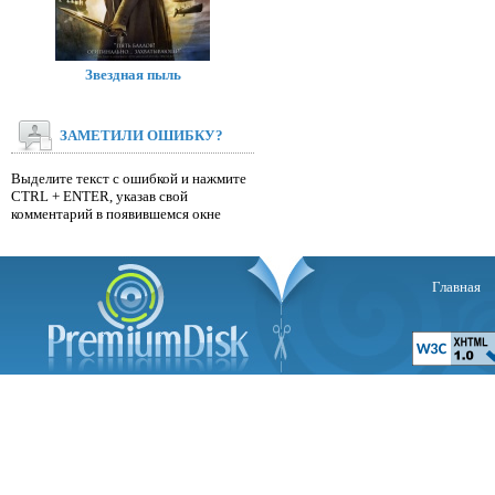
Звездная пыль
ЗАМЕТИЛИ ОШИБКУ?
Выделите текст с ошибкой и нажмите
CTRL + ENTER, указав свой
комментарий в появившемся окне
Главная