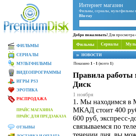
Интернет магазин
Фильмы, сериалы, мультфильмы 
Blu-ray
Добро пожаловать!
Для просмотра с
Фильмы
Сериалы
Мул
ФИЛЬМЫ
СЕРИАЛЫ
НОВОСТИ
Показано
1
-
1
(всего
1
)
МУЛЬТФИЛЬМЫ
ВИДЕОПРОГРАММЫ
Правила работы 
ИГРЫ PS3
Диск
ЭРОТИКА
1 ноября
РАСПРОДАЖА
1. Мы находимся в 
МКАД стоит 400 ру
ПРАЙС МАГАЗИНА
ПРАЙС ДЛЯ ПРЕДЗАКАЗА
600 руб, экспресс-
связываемся по теле
ОТЗЫВЫ
течении дня, вы мож
ДОСТАВКА И ОПЛАТА