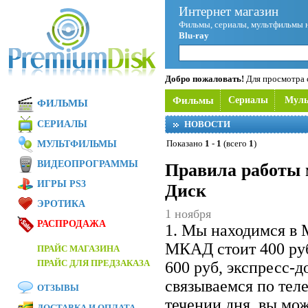
Интернет магазин
Фильмы, сериалы, мультфильмы 
Blu-ray
Добро пожаловать!
Для просмотра с
Фильмы
Сериалы
Мул
ФИЛЬМЫ
СЕРИАЛЫ
НОВОСТИ
Показано
1
-
1
(всего
1
)
МУЛЬТФИЛЬМЫ
ВИДЕОПРОГРАММЫ
Правила работы 
ИГРЫ PS3
Диск
ЭРОТИКА
1 ноября
РАСПРОДАЖА
1. Мы находимся в 
МКАД стоит 400 ру
ПРАЙС МАГАЗИНА
ПРАЙС ДЛЯ ПРЕДЗАКАЗА
600 руб, экспресс-
связываемся по теле
ОТЗЫВЫ
течении дня, вы мож
ДОСТАВКА И ОПЛАТА