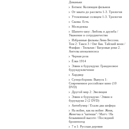
Диканьки
Бэтмен: Коллекция фильмов
От заката до рассвета 1-3. Трилогия
Утомленные солнцем 1-3. Трилогия
Сказка. Есть
Молодежка
Шапито-шоу: Любовь и дружба /
Уважение и сотрудничество
Избранные фильмы Люка Бессона.
Том 2: Такси 3 / Онг Бак. Тайский воин /
Фанфан - Тюльпан / Багровые реки 2.
Ангелы апокалипсиса
Черная роза
Ёлки 1914
Элвин и бурундуки: Грандиозное
бурундуключение
Хардкор
Суперсборник: Выпуск 1:
Современное российское кино (10
DVD)
Другой мир 2: Эволюция
Элвин и бурундуки / Элвин и
бурундуки 2 (2 DVD)
Антибумер / Ехали два шофера
На войне, как на войне: Женя,
Женечка и "катюша" / Матч / На
безымянной высоте / Последний
бронепоезд
7 в 1: Русская деревня