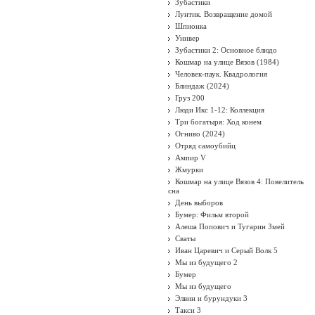
Зубастики
Лунтик. Возвращение домой
Шпионка
Универ
Зубастики 2: Основное блюдо
Кошмар на улице Вязов (1984)
Человек-паук. Квадрология
Блиндаж (2024)
Груз 200
Люди Икс 1-12: Коллекция
Три богатыря: Ход конем
Огниво (2024)
Отряд самоубийц
Ампир V
Жмурки
Кошмар на улице Вязов 4: Повелитель
сна
День выборов
Бумер: Фильм второй
Алеша Попович и Тугарин Змей
Сваты
Иван Царевич и Серый Волк 5
Мы из будущего 2
Бумер
Мы из будущего
Элвин и бурундуки 3
Такси 3