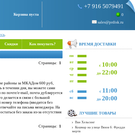
+7 916 5079491
Корзина пуста
0
sales@prdisk.ru
есь
.
Скидки
Как покупать?
ВРЕМЯ ДОСТАВКИ
пн
вт
Страницы:
1
10:00
с
ср
22:00
до
чт
пт
кие районы за МКАДом 600 руб,
ь в течении дня, вы можете сами
11:00
сб
с
я по почте/e-mail, почта дублируется
20:00
то делается в связи с большой
вс
до
 номер телефона (вводится без
 отвечайте на письма менеджера. На
статься без заказа из-за отсутствия
ЛУЧШИЕ ТОВАРЫ
Ван Хельсинг
Страницы:
1
Кошмар на улице Вязов 6: Фредди
мертв