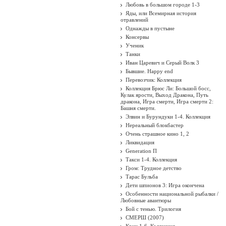
Любовь в большом городе 1-3
Яды, или Всемирная история
отравлений
Однажды в пустыне
Консервы
Ученик
Танки
Иван Царевич и Серый Волк 3
Бывшие. Happy end
Перевозчик: Коллекция
Коллекция Брюс Ли: Большой босс,
Кулак ярости, Выход Дракона, Путь
дракона, Игра смерти, Игра смерти 2:
Башня смерти.
Элвин и Бурундуки 1-4. Коллекция
Нереальный блокбастер
Очень страшное кино 1, 2
Ликвидация
Generation П
Такси 1-4. Коллекция
Гром: Трудное детство
Тарас Бульба
Дети шпионов 3: Игра окончена
Особенности национальной рыбалки /
Любовные авантюры
Бой с тенью. Трилогия
СМЕРШ (2007)