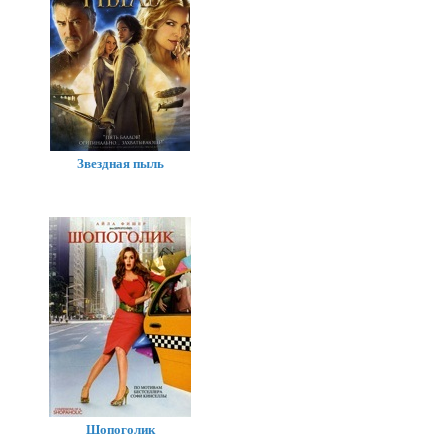
Звездная пыль
Шопоголик