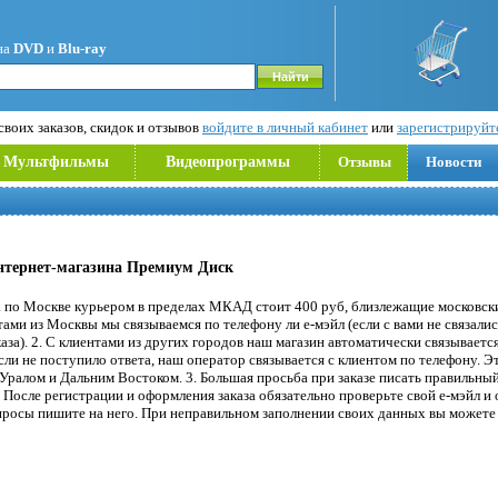
на
DVD
и
Blu-ray
воих заказов, скидок и отзывов
войдите в личный кабинет
или
зарегистрируйт
Мультфильмы
Видеопрограммы
Отзывы
Новости
нтернет-магазина Премиум Диск
а по Москве курьером в пределах МКАД стоит 400 руб, близлежащие московс
тами из Москвы мы связываемся по телефону ли е-мэйл (если с вами не связалис
каза). 2. С клиентами из других городов наш магазин автоматически связываетс
если не поступило ответа, наш оператор связывается с клиентом по телефону. Э
 Уралом и Дальним Востоком. 3. Большая просьба при заказе писать правильный
. После регистрации и оформления заказа обязательно проверьте свой е-мэйл и
опросы пишите на него. При неправильном заполнении своих данных вы можете о