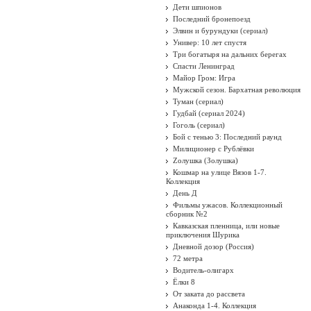
Дети шпионов
Последний бронепоезд
Элвин и бурундуки (сериал)
Универ: 10 лет спустя
Три богатыря на дальних берегах
Спасти Ленинград
Майор Гром: Игра
Мужской сезон. Бархатная революция
Туман (сериал)
Гудбай (сериал 2024)
Гоголь (сериал)
Бой с тенью 3: Последний раунд
Милиционер с Рублёвки
Zолушка (Золушка)
Кошмар на улице Вязов 1-7.
Коллекция
День Д
Фильмы ужасов. Коллекционный
сборник №2
Кавказская пленница, или новые
приключения Шурика
Дневной дозор (Россия)
72 метра
Водитель-олигарх
Ёлки 8
От заката до рассвета
Анаконда 1-4. Коллекция