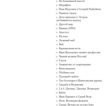
На безымянной высоте
Штрафбат
Илья Муромец и Соловей Разбойник
Планета страха
Дети шпионов 2: Остров
несбывшихся надежд
Другой мир
Няньки (1994)
Апостол
На игре
Ласковый май
Вий
Карнавальная ночь
Иван Васильевич меняет профессию
Черная молния (Россия)
9 рота
Знакомство со спартанцами
Киносвидание
Убойная сила
Турецкий гамбит
Три богатыря и Шамаханская царица
Свадьба в Малиновке
2 в 1: Джокер / Джокер: Возмездие
Бабло
Иван Царевич и Серый Волк
Пила: Коллекция фильмов
Сказка. Вечера на хуторе близ