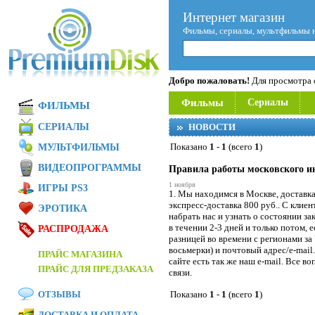
Интернет магазин
Фильмы, сериалы, мультфильмы 
Добро пожаловать!
Для просмотра с
Фильмы
Сериалы
ФИЛЬМЫ
СЕРИАЛЫ
НОВОСТИ
Показано
1
-
1
(всего
1
)
МУЛЬТФИЛЬМЫ
ВИДЕОПРОГРАММЫ
Правила работы московского и
1 ноября
ИГРЫ PS3
1. Мы находимся в Москве, доставк
экспресс-доставка 800 руб.. С клиен
ЭРОТИКА
набрать нас и узнать о состоянии за
в течении 2-3 дней и только потом, 
РАСПРОДАЖА
разницей во времени с регионами за
восьмерки) и почтовый адрес/e-mail
ПРАЙС МАГАЗИНА
сайте есть так же наш e-mail. Все в
ПРАЙС ДЛЯ ПРЕДЗАКАЗА
связи.
ОТЗЫВЫ
Показано
1
-
1
(всего
1
)
ДОСТАВКА И ОПЛАТА