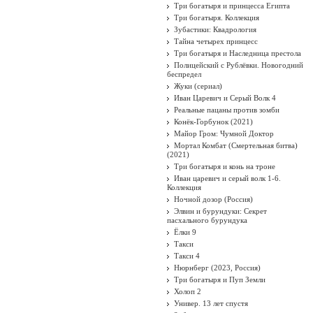
Три богатыря и принцесса Египта
Три богатыря. Коллекция
Зубастики: Квадрология
Тайна четырех принцесс
Три богатыря и Наследница престола
Полицейский с Рублёвки. Новогодний
беспредел
Жуки (сериал)
Иван Царевич и Серый Волк 4
Реальные пацаны против зомби
Конёк-Горбунок (2021)
Майор Гром: Чумной Доктор
Мортал Комбат (Смертельная битва)
(2021)
Три богатыря и конь на троне
Иван царевич и серый волк 1-6.
Коллекция
Ночной дозор (Россия)
Элвин и бурундуки: Секрет
пасхального бурундука
Ёлки 9
Такси
Такси 4
Нюрнберг (2023, Россия)
Три богатыря и Пуп Земли
Холоп 2
Универ. 13 лет спустя