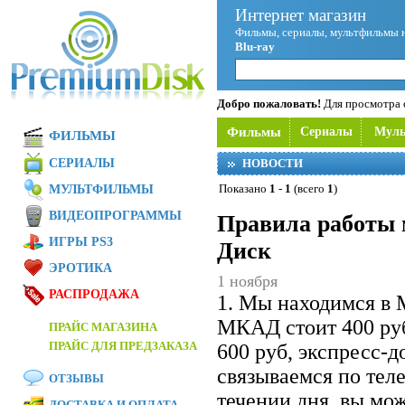
Интернет магазин
Фильмы, сериалы, мультфильмы 
Blu-ray
Добро пожаловать!
Для просмотра с
Фильмы
Сериалы
Мул
ФИЛЬМЫ
СЕРИАЛЫ
НОВОСТИ
Показано
1
-
1
(всего
1
)
МУЛЬТФИЛЬМЫ
ВИДЕОПРОГРАММЫ
Правила работы 
ИГРЫ PS3
Диск
ЭРОТИКА
1 ноября
РАСПРОДАЖА
1. Мы находимся в 
МКАД стоит 400 ру
ПРАЙС МАГАЗИНА
ПРАЙС ДЛЯ ПРЕДЗАКАЗА
600 руб, экспресс-
связываемся по теле
ОТЗЫВЫ
течении дня, вы мож
ДОСТАВКА И ОПЛАТА