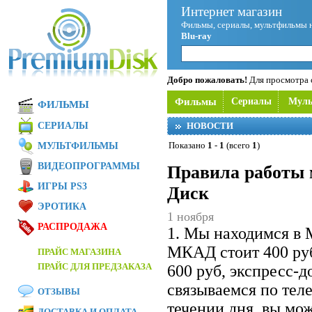
Интернет магазин
Фильмы, сериалы, мультфильмы 
Blu-ray
Добро пожаловать!
Для просмотра с
Фильмы
Сериалы
Мул
ФИЛЬМЫ
СЕРИАЛЫ
НОВОСТИ
Показано
1
-
1
(всего
1
)
МУЛЬТФИЛЬМЫ
ВИДЕОПРОГРАММЫ
Правила работы 
ИГРЫ PS3
Диск
ЭРОТИКА
1 ноября
РАСПРОДАЖА
1. Мы находимся в 
МКАД стоит 400 ру
ПРАЙС МАГАЗИНА
ПРАЙС ДЛЯ ПРЕДЗАКАЗА
600 руб, экспресс-
связываемся по теле
ОТЗЫВЫ
течении дня, вы мож
ДОСТАВКА И ОПЛАТА