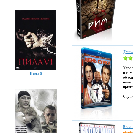
День 
Харол
и том
Пила 6
об од
имеет
прият
Случи
Белая