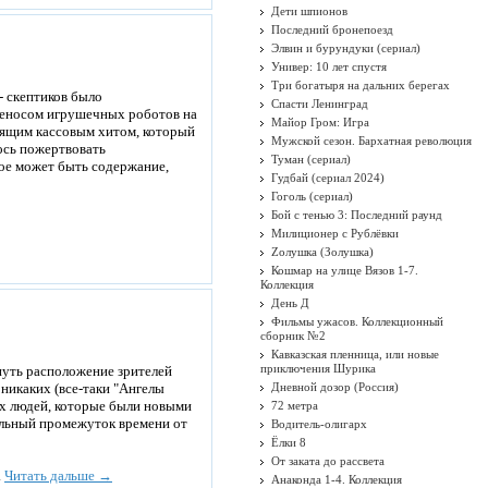
Дети шпионов
Последний бронепоезд
Элвин и бурундуки (сериал)
Универ: 10 лет спустя
Три богатыря на дальних берегах
- скептиков было
Спасти Ленинград
ереносом игрушечных роботов на
Майор Гром: Игра
оящим кассовым хитом, который
Мужской сезон. Бархатная революция
ось пожертвовать
Туман (сериал)
кое может быть содержание,
Гудбай (сериал 2024)
Гоголь (сериал)
Бой с тенью 3: Последний раунд
Милиционер с Рублёвки
Zолушка (Золушка)
Кошмар на улице Вязов 1-7.
Коллекция
День Д
Фильмы ужасов. Коллекционный
сборник №2
Кавказская пленница, или новые
приключения Шурика
рнуть расположение зрителей
 никаких (все-таки "Ангелы
Дневной дозор (Россия)
ых людей, которые были новыми
72 метра
тельный промежуток времени от
Водитель-олигарх
Ёлки 8
От заката до рассвета
.
Читать дальше →
Анаконда 1-4. Коллекция