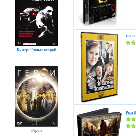
По с
Бумер: Фильм второй
Рим (
Герои