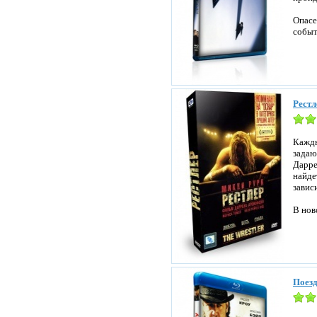
Опасе
событ
Рестл
Кажды
задаю
Дарре
найде
завис
В нов
Поезд