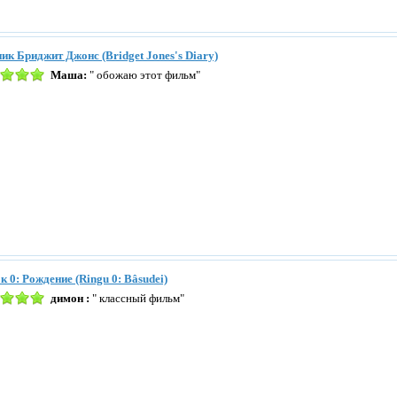
ик Бриджит Джонс (Bridget Jones's Diary)
Маша:
" обожаю этот фильм"
к 0: Рождение (Ringu 0: Bâsudei)
димон :
" классный фильм"