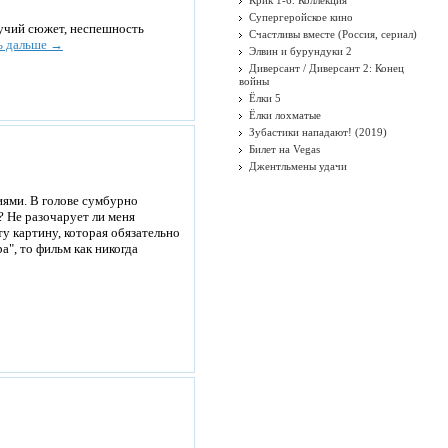
Крик 1-6. Коллекция
Супергеройское кино
гучий сюжет, неспешность
Счастливы вместе (Россия, сериал)
ь дальше →
Элвин и бурундуки 2
Диверсант / Диверсант 2: Конец
войны
Ёлки 5
Ёлки лохматые
Зубастики нападают! (2019)
Билет на Vegas
Джентльмены удачи
ями. В голове сумбурно
? Не разочарует ли меня
у картину, которая обязательно
", то фильм как никогда