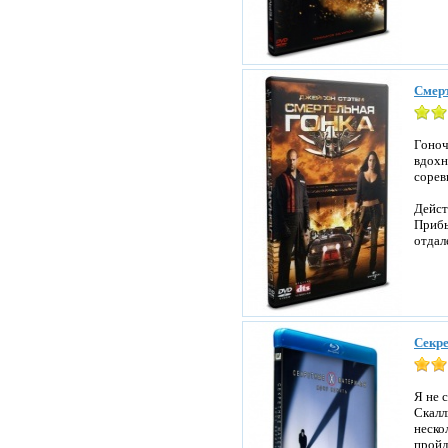
Смерт
Гоноч
вдохн
сорев
Дейст
Прибы
отдал
Секре
Я не 
Скалл
неско
пройд