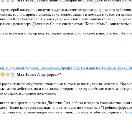
Max Joker:
Примитивный сценарий не спасет даже Бекинсейл и крас
 премьерой ожидаешь получить удовольствие от триллера, где место действия 
женных гор, полярного сияния, толстенного льда, а в помощь в красотам данно
пильная Кейт Бекинсейл. Ну как тут можно снять невзрачную картину? А оказы
аться к режиссеру Доминику Сене и сценаристам "Белой Мглы" - они готовы ок
то это все-таки триллер подтверждает трейлер, но не само кино. Это не...
Читат
ж 3: Тройной форсаж - Токийский Дрифт (The Fast and the Furious: Tokyo Dr
Max Joker:
А где форсаж?
о рассчитывали создатели начав снимать третью часть, мне не известно. Прави
лько место действия, но и тип гонок, актеров, подход к съёмкам в целом, потер
ную серию в сложное положение.
иссерское кресло опустился Джастин Лин, работа которого малозаметна, если 
ядеть. Токио как город выглядит впечатляюще, но только не в "Тройном форса
о уступает остальным видам уличных гонок, поэтому, чтобы нас удивить...
Чит