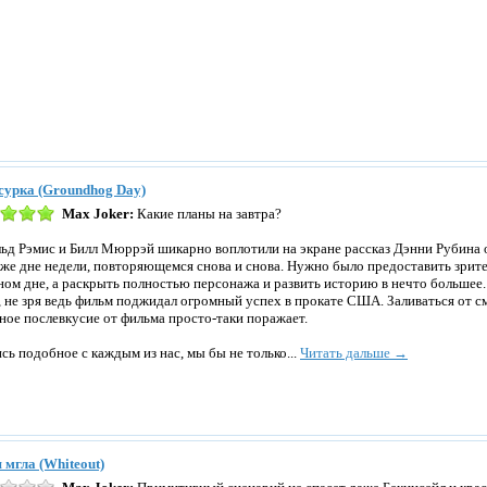
сурка (Groundhog Day)
Max Joker:
Какие планы на завтра?
ьд Рэмис и Билл Мюррэй шикарно воплотили на экране рассказ Дэнни Рубина о
 же дне недели, повторяющемся снова и снова. Нужно было предоставить зрит
ном дне, а раскрыть полностью персонажа и развить историю в нечто большее. 
, не зря ведь фильм поджидал огромный успех в прокате США. Заливаться от см
ное послевкусие от фильма просто-таки поражает.
сь подобное с каждым из нас, мы бы не только...
Читать дальше →
 мгла (Whiteout)