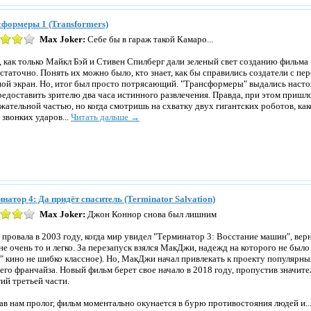
формеры 1 (Transformers)
Max Joker:
Себе бы в гараж такой Камаро...
, как только Майкл Бэй и Стивен Спилберг дали зеленый свет созданию фильма 
статочно. Понять их можно было, кто знает, как бы справились создатели с п
ой экран. Но, итог был просто потрясающий. "Трансформеры" выдались наст
редоставить зрителю два часа истинного развлечения. Правда, при этом пришл
жательной частью, но когда смотришь на схватку двух гигантских роботов, ка
 звонких ударов...
Читать дальше →
натор 4: Да придёт спаситель (Terminator Salvation)
Max Joker:
Джон Коннор снова был лишним
 провала в 2003 году, когда мир увидел "Терминатор 3: Восстание машин", ве
не очень то и легко. За перезапуск взялся МакДжи, надежд на которого не было
" кино не шибко классное). Но, МакДжи начал привлекать к проекту популярн
сего франчайза. Новый фильм берет свое начало в 2018 году, пропустив значи
ий третьей части.
ав нам пролог, фильм моментально окунается в бурю противостояния людей и..