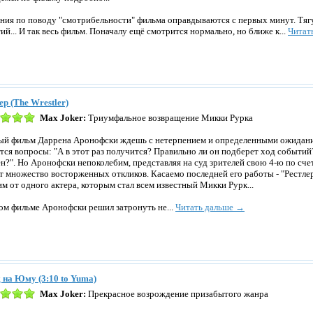
ния по поводу "смотрибельности" фильма оправдываются с первых минут. Тя
ий... И так весь фильм. Поначалу ещё смотрится нормально, но ближе к...
Читат
ер (The Wrestler)
Max Joker:
Триумфальное возвращение Микки Рурка
й фильм Даррена Аронофски ждешь с нетерпением и определенными ожидани
тся вопросы: "А в этот раз получится? Правильно ли он подберет ход событий
н?". Но Аронофски непоколебим, представляя на суд зрителей свою 4-ю по счет
т множество восторженных откликов. Касаемо последней его работы - "Рестлера
им от одного актера, которым стал всем известный Микки Рурк...
ом фильме Аронофски решил затронуть не...
Читать дальше →
 на Юму (3:10 to Yuma)
Max Joker:
Прекрасное возрождение призабытого жанра