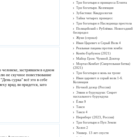
Три богатыря и принцесса Египта
Три богатыря. Коллекция
Зубастики: Квадрология
Тайна четырех принцесс
Три богатыря и Наследница престола
Полицейский с Рублёвки. Новогодний
беспредел
Жуки (сериал)
Иван Царевич и Серый Волк 4
Реальные пацаны против зомби
Конёк-Горбунок (2021)
Майор Гром: Чумной Доктор
Мортал Комбат (Смертельная битва)
(2021)
 человеке, застрявшем в одном
Три богатыря и конь на троне
елю не скучное повествование
Иван царевич и серый волк 1-6.
"День сурка" всё это в себе
Коллекция
еху вряд ли придется, зато
Ночной дозор (Россия)
Элвин и бурундуки: Секрет
пасхального бурундука
Ёлки 9
Такси
Такси 4
Нюрнберг (2023, Россия)
Три богатыря и Пуп Земли
Холоп 2
Универ. 13 лет спустя