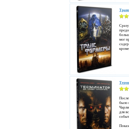
Транс
Сразу
предо
больш
мог п
содер
кроме
Терми
После
было 
Чарли
для в
событ
Показ