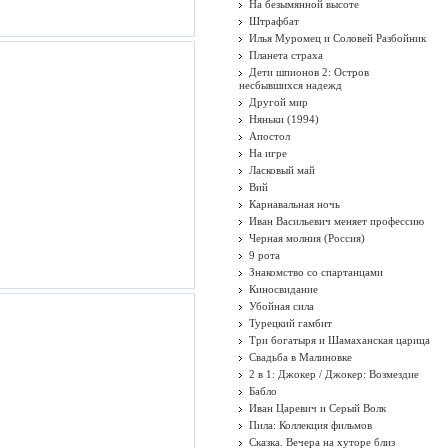
На безымянной высоте
Штрафбат
Илья Муромец и Соловей Разбойник
Планета страха
Дети шпионов 2: Остров
несбывшихся надежд
Другой мир
Няньки (1994)
Апостол
На игре
Ласковый май
Вий
Карнавальная ночь
Иван Васильевич меняет профессию
Черная молния (Россия)
9 рота
Знакомство со спартанцами
Киносвидание
Убойная сила
Турецкий гамбит
Три богатыря и Шамаханская царица
Свадьба в Малиновке
2 в 1: Джокер / Джокер: Возмездие
Бабло
Иван Царевич и Серый Волк
Пила: Коллекция фильмов
Сказка. Вечера на хуторе близ