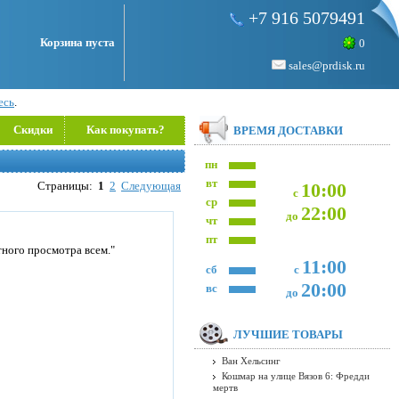
+7 916 5079491
Корзина пуста
0
sales@prdisk.ru
есь
.
Скидки
Как покупать?
ВРЕМЯ ДОСТАВКИ
пн
вт
Страницы:
1
2
Следующая
10:00
с
ср
22:00
до
чт
пт
ного просмотра всем."
11:00
сб
с
20:00
вс
до
ЛУЧШИЕ ТОВАРЫ
Ван Хельсинг
Кошмар на улице Вязов 6: Фредди
мертв