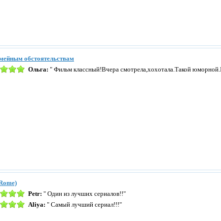
емейным обстоятельствам
Ольга:
" Фильм классный!Вчера смотрела,хохотала.Такой юморной.
Rome)
Petr:
" Один из лучших сериалов!!"
Aliya:
" Самый лучший сериал!!!"