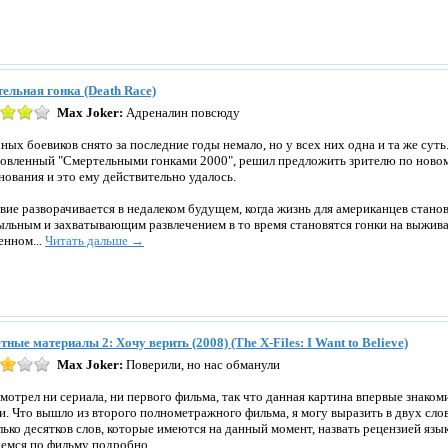
ельная гонка (Death Race)
Max Joker:
Адреналин повсюду
ных боевиков снято за последние годы немало, но у всех них одна и та же суть
овленный "Смертельными гонками 2000", решил предложить зрителю по ново
нования и это ему действительно удалось.
вие разворачивается в недалеком будущем, когда жизнь для американцев стано
льным и захватывающим развлечением в то время становятся гонки на выжива
енном...
Читать дальше →
тные материалы 2: Хочу верить (2008) (The X-Files: I Want to Believe)
Max Joker:
Поверили, но нас обманули
смотрел ни сериала, ни первого фильма, так что данная картина впервые знако
и. Что вышло из второго полнометражного фильма, я могу выразить в двух слов
лько десятков слов, которые имеются на данный момент, назвать рецензией язык
емся по фильму подробно...