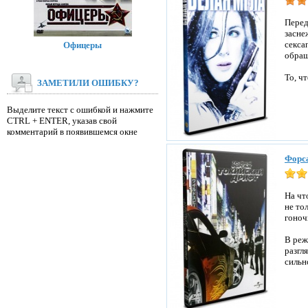
Перед
засне
секса
Офицеры
обращ
То, ч
ЗАМЕТИЛИ ОШИБКУ?
Выделите текст с ошибкой и нажмите
CTRL + ENTER, указав свой
комментарий в появившемся окне
Форса
На чт
не то
гоноч
В реж
разгл
сильн