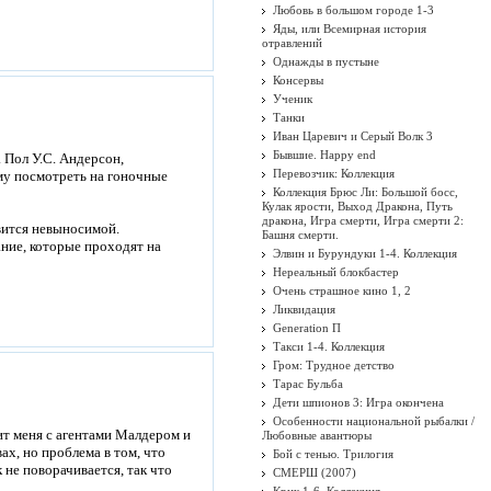
Любовь в большом городе 1-3
Яды, или Всемирная история
отравлений
Однажды в пустыне
Консервы
Ученик
Танки
Иван Царевич и Серый Волк 3
Бывшие. Happy end
. Пол У.С. Андерсон,
Перевозчик: Коллекция
му посмотреть на гоночные
Коллекция Брюс Ли: Большой босс,
Кулак ярости, Выход Дракона, Путь
дракона, Игра смерти, Игра смерти 2:
вится невыносимой.
Башня смерти.
ние, которые проходят на
Элвин и Бурундуки 1-4. Коллекция
Нереальный блокбастер
Очень страшное кино 1, 2
Ликвидация
Generation П
Такси 1-4. Коллекция
Гром: Трудное детство
Тарас Бульба
Дети шпионов 3: Игра окончена
Особенности национальной рыбалки /
мит меня с агентами Малдером и
Любовные авантюры
ах, но проблема в том, что
Бой с тенью. Трилогия
 не поворачивается, так что
СМЕРШ (2007)