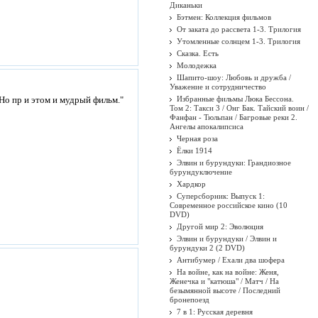
Диканьки
Бэтмен: Коллекция фильмов
От заката до рассвета 1-3. Трилогия
Утомленные солнцем 1-3. Трилогия
Сказка. Есть
Молодежка
Шапито-шоу: Любовь и дружба /
Уважение и сотрудничество
Но пр и этом и мудрый фильм."
Избранные фильмы Люка Бессона.
Том 2: Такси 3 / Онг Бак. Тайский воин /
Фанфан - Тюльпан / Багровые реки 2.
Ангелы апокалипсиса
Черная роза
Ёлки 1914
Элвин и бурундуки: Грандиозное
бурундуключение
Хардкор
Суперсборник: Выпуск 1:
Современное российское кино (10
DVD)
Другой мир 2: Эволюция
Элвин и бурундуки / Элвин и
бурундуки 2 (2 DVD)
Антибумер / Ехали два шофера
На войне, как на войне: Женя,
Женечка и "катюша" / Матч / На
безымянной высоте / Последний
бронепоезд
7 в 1: Русская деревня