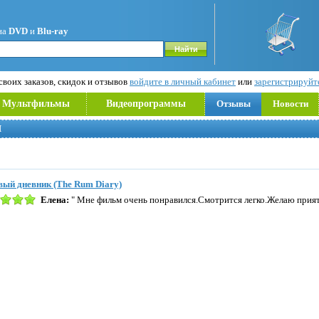
на
DVD
и
Blu-ray
воих заказов, скидок и отзывов
войдите в личный кабинет
или
зарегистрируйт
Мультфильмы
Видеопрограммы
Отзывы
Новости
Й
ый дневник (The Rum Diary)
Елена:
" Мне фильм очень понравился.Смотрится легко.Желаю прият