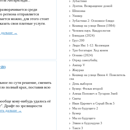
оты Антарктиды...
Зубастики
Лунтик. Возвращение домой
разворачивается среди
Шпионка
го региона отправляется
Универ
вается можно, для этого стоит
Зубастики 2: Основное блюдо
азать свои платные услуги.
Кошмар на улице Вязов (1984)
Человек-паук. Квадрология
ь дальше →
Блиндаж (2024)
Груз 200
Люди Икс 1-12: Коллекция
Три богатыря: Ход конем
Огниво (2024)
Отряд самоубийц
Ампир V
ift)
Жмурки
Кошмар на улице Вязов 4: Повелитель
сна
льное по сути решение, сменить
День выборов
пело полный крах, поставив всю
Бумер: Фильм второй
Алеша Попович и Тугарин Змей
Сваты
вообще кому-нибудь удалось её
Иван Царевич и Серый Волк 5
же". Дрифт по зрелищности
Мы из будущего 2
ать дальше →
Бумер
Мы из будущего
Элвин и бурундуки 3
Такси 3