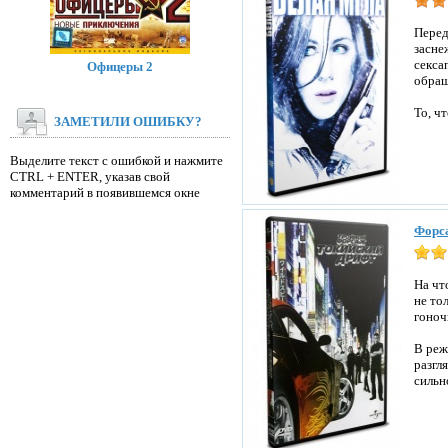
Перед
засне
секса
Офицеры 2
обращ
То, ч
ЗАМЕТИЛИ ОШИБКУ?
Выделите текст с ошибкой и нажмите
CTRL + ENTER, указав свой
комментарий в появившемся окне
Форса
На чт
не то
гоноч
В реж
разгл
сильн