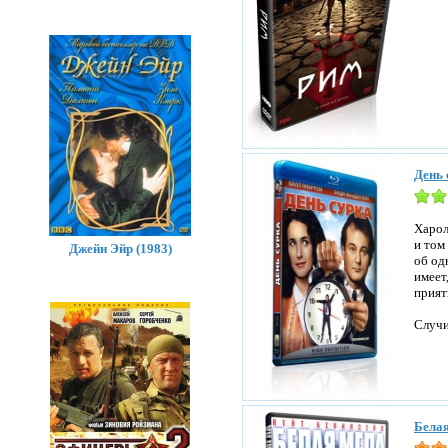
День 
Харол
и том
Джейн Эйр (1983)
об од
имеет
прият
Случи
Белая