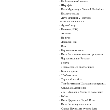
На безымянной высоте
Штрафбат
Илья Муромец и Соловей Разбойник
Планета страха
Дети шпионов 2: Остров
несбывшихся надежд
Другой мир
Няньки (1994)
Апостол
На игре
Ласковый май
Вий
Карнавальная ночь
Иван Васильевич меняет профессию
Черная молния (Россия)
9 рота
Знакомство со спартанцами
Киносвидание
Убойная сила
Турецкий гамбит
Три богатыря и Шамаханская царица
Свадьба в Малиновке
2 в 1: Джокер / Джокер: Возмездие
Бабло
Иван Царевич и Серый Волк
Пила: Коллекция фильмов
Сказка. Вечера на хуторе близ