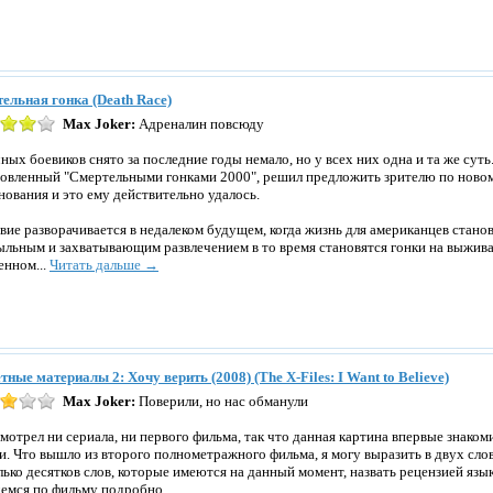
ельная гонка (Death Race)
Max Joker:
Адреналин повсюду
ных боевиков снято за последние годы немало, но у всех них одна и та же суть
овленный "Смертельными гонками 2000", решил предложить зрителю по ново
нования и это ему действительно удалось.
вие разворачивается в недалеком будущем, когда жизнь для американцев стано
льным и захватывающим развлечением в то время становятся гонки на выжива
енном...
Читать дальше →
тные материалы 2: Хочу верить (2008) (The X-Files: I Want to Believe)
Max Joker:
Поверили, но нас обманули
смотрел ни сериала, ни первого фильма, так что данная картина впервые знако
и. Что вышло из второго полнометражного фильма, я могу выразить в двух слов
лько десятков слов, которые имеются на данный момент, назвать рецензией язык
емся по фильму подробно...