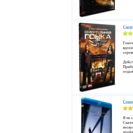
Смерт
Гоноч
вдохн
сорев
Дейст
Прибы
отдал
Секре
Я не 
Скалл
неско
пройд