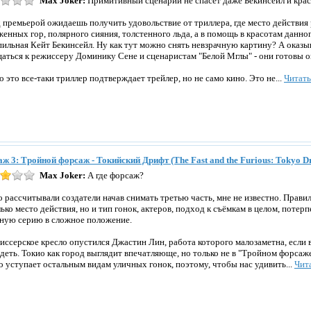
Max Joker:
Примитивный сценарий не спасет даже Бекинсейл и крас
 премьерой ожидаешь получить удовольствие от триллера, где место действия 
женных гор, полярного сияния, толстенного льда, а в помощь в красотам данно
пильная Кейт Бекинсейл. Ну как тут можно снять невзрачную картину? А оказы
аться к режиссеру Доминику Сене и сценаристам "Белой Мглы" - они готовы ок
то это все-таки триллер подтверждает трейлер, но не само кино. Это не...
Читат
ж 3: Тройной форсаж - Токийский Дрифт (The Fast and the Furious: Tokyo Dr
Max Joker:
А где форсаж?
о рассчитывали создатели начав снимать третью часть, мне не известно. Прави
лько место действия, но и тип гонок, актеров, подход к съёмкам в целом, потер
ную серию в сложное положение.
иссерское кресло опустился Джастин Лин, работа которого малозаметна, если 
ядеть. Токио как город выглядит впечатляюще, но только не в "Тройном форса
о уступает остальным видам уличных гонок, поэтому, чтобы нас удивить...
Чит