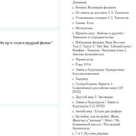
Диканьки
Бэтмен: Коллекция фильмов
От заката до рассвета 1-3. Трилогия
Утомленные солнцем 1-3. Трилогия
Сказка. Есть
Молодежка
Шапито-шоу: Любовь и дружба /
Уважение и сотрудничество
Но пр и этом и мудрый фильм."
Избранные фильмы Люка Бессона.
Том 2: Такси 3 / Онг Бак. Тайский воин /
Фанфан - Тюльпан / Багровые реки 2.
Ангелы апокалипсиса
Черная роза
Ёлки 1914
Элвин и бурундуки: Грандиозное
бурундуключение
Хардкор
Суперсборник: Выпуск 1:
Современное российское кино (10
DVD)
Другой мир 2: Эволюция
Элвин и бурундуки / Элвин и
бурундуки 2 (2 DVD)
Антибумер / Ехали два шофера
На войне, как на войне: Женя,
Женечка и "катюша" / Матч / На
безымянной высоте / Последний
бронепоезд
7 в 1: Русская деревня