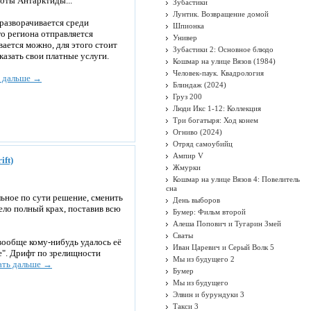
оты Антарктиды...
Зубастики
Лунтик. Возвращение домой
разворачивается среди
Шпионка
го региона отправляется
Универ
вается можно, для этого стоит
Зубастики 2: Основное блюдо
азать свои платные услуги.
Кошмар на улице Вязов (1984)
Человек-паук. Квадрология
ь дальше →
Блиндаж (2024)
Груз 200
Люди Икс 1-12: Коллекция
Три богатыря: Ход конем
Огниво (2024)
Отряд самоубийц
Ампир V
ift)
Жмурки
Кошмар на улице Вязов 4: Повелитель
сна
льное по сути решение, сменить
День выборов
пело полный крах, поставив всю
Бумер: Фильм второй
Алеша Попович и Тугарин Змей
Сваты
вообще кому-нибудь удалось её
Иван Царевич и Серый Волк 5
же". Дрифт по зрелищности
Мы из будущего 2
ать дальше →
Бумер
Мы из будущего
Элвин и бурундуки 3
Такси 3