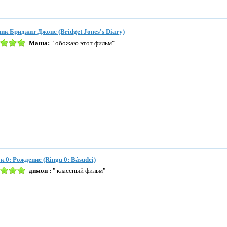
ик Бриджит Джонс (Bridget Jones's Diary)
Маша:
" обожаю этот фильм"
к 0: Рождение (Ringu 0: Bâsudei)
димон :
" классный фильм"