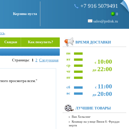
+7 916 5079491
Корзина пуста
0
sales@prdisk.ru
есь
.
Скидки
Как покупать?
ВРЕМЯ ДОСТАВКИ
пн
вт
Страницы:
1
2
Следующая
10:00
с
ср
22:00
до
чт
пт
ного просмотра всем."
11:00
сб
с
20:00
вс
до
ЛУЧШИЕ ТОВАРЫ
Ван Хельсинг
Кошмар на улице Вязов 6: Фредди
мертв