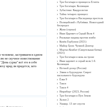
Три богатыря и принцесса Египта
Три богатыря. Коллекция
Зубастики: Квадрология
Тайна четырех принцесс
Три богатыря и Наследница престола
Полицейский с Рублёвки. Новогодний
беспредел
Жуки (сериал)
Иван Царевич и Серый Волк 4
Реальные пацаны против зомби
Конёк-Горбунок (2021)
Майор Гром: Чумной Доктор
Мортал Комбат (Смертельная битва)
(2021)
 человеке, застрявшем в одном
Три богатыря и конь на троне
елю не скучное повествование
Иван царевич и серый волк 1-6.
"День сурка" всё это в себе
Коллекция
еху вряд ли придется, зато
Ночной дозор (Россия)
Элвин и бурундуки: Секрет
пасхального бурундука
Ёлки 9
Такси
Такси 4
Нюрнберг (2023, Россия)
Три богатыря и Пуп Земли
Холоп 2
Универ. 13 лет спустя