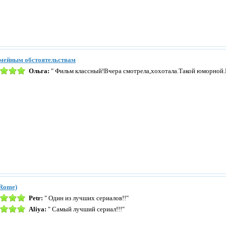
емейным обстоятельствам
Ольга:
" Фильм классный!Вчера смотрела,хохотала.Такой юморной.
Rome)
Petr:
" Один из лучших сериалов!!"
Aliya:
" Самый лучший сериал!!!"