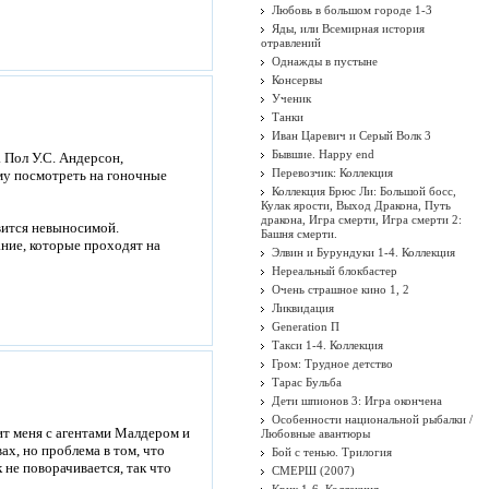
Любовь в большом городе 1-3
Яды, или Всемирная история
отравлений
Однажды в пустыне
Консервы
Ученик
Танки
Иван Царевич и Серый Волк 3
Бывшие. Happy end
. Пол У.С. Андерсон,
Перевозчик: Коллекция
му посмотреть на гоночные
Коллекция Брюс Ли: Большой босс,
Кулак ярости, Выход Дракона, Путь
дракона, Игра смерти, Игра смерти 2:
вится невыносимой.
Башня смерти.
ние, которые проходят на
Элвин и Бурундуки 1-4. Коллекция
Нереальный блокбастер
Очень страшное кино 1, 2
Ликвидация
Generation П
Такси 1-4. Коллекция
Гром: Трудное детство
Тарас Бульба
Дети шпионов 3: Игра окончена
Особенности национальной рыбалки /
мит меня с агентами Малдером и
Любовные авантюры
ах, но проблема в том, что
Бой с тенью. Трилогия
 не поворачивается, так что
СМЕРШ (2007)