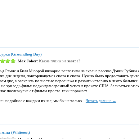
сурка (Groundhog Day)
Max Joker:
Какие планы на завтра?
ьд Рэмис и Билл Мюррэй шикарно воплотили на экране рассказ Дэнни Рубина о
 же дне недели, повторяющемся снова и снова. Нужно было предоставить зрит
ном дне, а раскрыть полностью персонажа и развить историю в нечто большее. 
, не зря ведь фильм поджидал огромный успех в прокате США. Заливаться от см
ное послевкусие от фильма просто-таки поражает.
сь подобное с каждым из нас, мы бы не только...
Читать дальше →
 мгла (Whiteout)