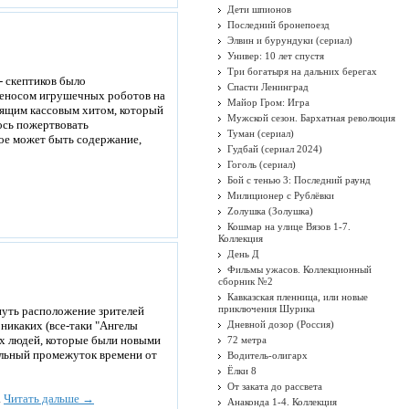
Дети шпионов
Последний бронепоезд
Элвин и бурундуки (сериал)
Универ: 10 лет спустя
Три богатыря на дальних берегах
- скептиков было
Спасти Ленинград
ереносом игрушечных роботов на
Майор Гром: Игра
оящим кассовым хитом, который
Мужской сезон. Бархатная революция
ось пожертвовать
Туман (сериал)
кое может быть содержание,
Гудбай (сериал 2024)
Гоголь (сериал)
Бой с тенью 3: Последний раунд
Милиционер с Рублёвки
Zолушка (Золушка)
Кошмар на улице Вязов 1-7.
Коллекция
День Д
Фильмы ужасов. Коллекционный
сборник №2
Кавказская пленница, или новые
приключения Шурика
рнуть расположение зрителей
 никаких (все-таки "Ангелы
Дневной дозор (Россия)
ых людей, которые были новыми
72 метра
тельный промежуток времени от
Водитель-олигарх
Ёлки 8
От заката до рассвета
.
Читать дальше →
Анаконда 1-4. Коллекция