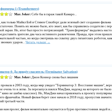
формеры 1 (Transformers)
Max Joker:
Себе бы в гараж такой Камаро...
, как только Майкл Бэй и Стивен Спилберг дали зеленый свет созданию фильма 
статочно. Понять их можно было, кто знает, как бы справились создатели с п
ой экран. Но, итог был просто потрясающий. "Трансформеры" выдались наст
редоставить зрителю два часа истинного развлечения. Правда, при этом пришл
жательной частью, но когда смотришь на схватку двух гигантских роботов, ка
 звонких ударов...
Читать дальше →
натор 4: Да придёт спаситель (Terminator Salvation)
Max Joker:
Джон Коннор снова был лишним
 провала в 2003 году, когда мир увидел "Терминатор 3: Восстание машин", ве
не очень то и легко. За перезапуск взялся МакДжи, надежд на которого не было
" кино не шибко классное). Но, МакДжи начал привлекать к проекту популярн
сего франчайза. Новый фильм берет свое начало в 2018 году, пропустив значи
ий третьей части.
ав нам пролог, фильм моментально окунается в бурю противостояния людей и..