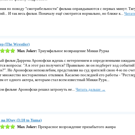
ния по поводу "смотрибельности" фильма оправдываются с первых минут. Тя
ий... И так весь фильм. Поначалу ещё смотрится нормально, но ближе к...
Читат
ер (The Wrestler)
Max Joker:
Триумфальное возвращение Микки Рурка
й фильм Даррена Аронофски ждешь с нетерпением и определенными ожидани
тся вопросы: "А в этот раз получится? Правильно ли он подберет ход событий
н?". Но Аронофски непоколебим, представляя на суд зрителей свою 4-ю по счет
т множество восторженных откликов. Касаемо последней его работы - "Рестлера
им от одного актера, которым стал всем известный Микки Рурк...
ом фильме Аронофски решил затронуть не...
Читать дальше →
 на Юму (3:10 to Yuma)
Max Joker:
Прекрасное возрождение призабытого жанра