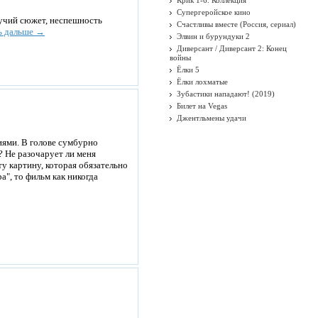
Крик 1-6. Коллекция
Супергеройское кино
гучий сюжет, неспешность
Счастливы вместе (Россия, сериал)
ь дальше →
Элвин и бурундуки 2
Диверсант / Диверсант 2: Конец
войны
Ёлки 5
Ёлки лохматые
Зубастики нападают! (2019)
Билет на Vegas
Джентльмены удачи
ями. В голове сумбурно
? Не разочарует ли меня
у картину, которая обязательно
", то фильм как никогда