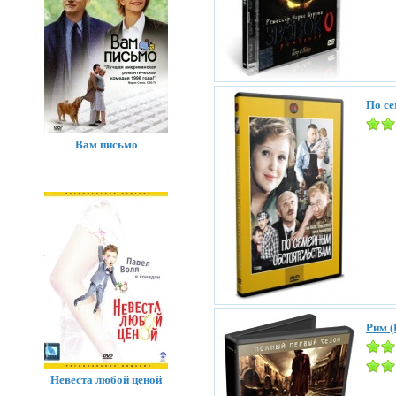
По с
Вам письмо
Рим (
Невеста любой ценой