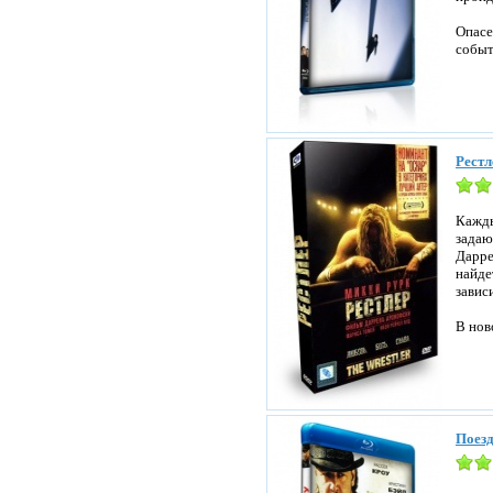
Опасе
событ
Рестл
Кажды
задаю
Дарре
найде
завис
В нов
Поезд