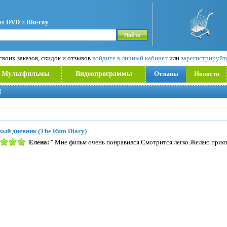
на
DVD
и
Blu-ray
воих заказов, скидок и отзывов
войдите в личный кабинет
или
зарегистрируйт
Мультфильмы
Видеопрограммы
Отзывы
Новости
Й
ый дневник (The Rum Diary)
Елена:
" Мне фильм очень понравился.Смотрится легко.Желаю прият