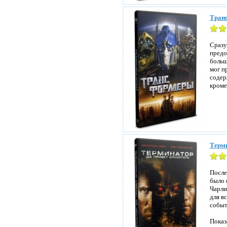
Транс
Сразу
предо
больш
мог п
содер
кроме
Терми
После
было 
Чарли
для в
событ
Показ