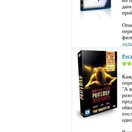
но п
данн
прой
Опа
перв
филь
дал
Рест
Каж
опр
"А в
раз
пред
обя
посл
одно