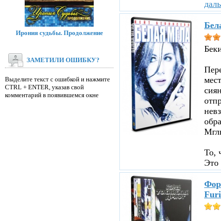
дал
Бел
Ирония судьбы. Продолжение
Бек
ЗАМЕТИЛИ ОШИБКУ?
Пере
мест
Выделите текст с ошибкой и нажмите
CTRL + ENTER, указав свой
сиян
комментарий в появившемся окне
отпр
невз
обр
Мглы
То, 
Это 
Фор
Furi