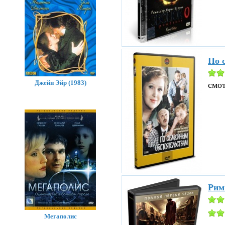
По 
Джейн Эйр (1983)
смо
Рим
Мегаполис