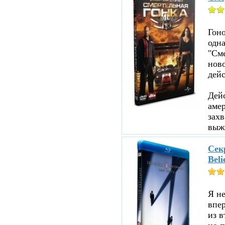
Гоно
одна
"См
ново
дейс
Дейс
аме
зах
выжи
Секр
Beli
Я не
впе
из в