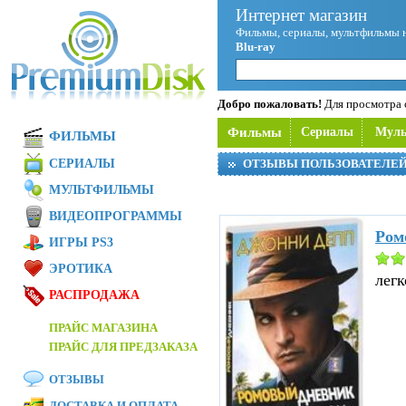
Интернет магазин
Фильмы, сериалы, мультфильмы 
Blu-ray
Добро пожаловать!
Для просмотра с
Фильмы
Сериалы
Мул
ФИЛЬМЫ
СЕРИАЛЫ
ОТЗЫВЫ ПОЛЬЗОВАТЕЛЕ
МУЛЬТФИЛЬМЫ
ВИДЕОПРОГРАММЫ
Ром
ИГРЫ PS3
ЭРОТИКА
легк
РАСПРОДАЖА
ПРАЙС МАГАЗИНА
ПРАЙС ДЛЯ ПРЕДЗАКАЗА
ОТЗЫВЫ
ДОСТАВКА И ОПЛАТА