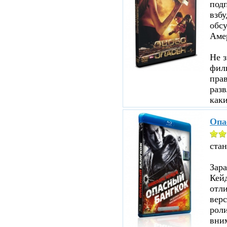
под
взбу
обсу
Аме
Не з
филь
прав
разв
каки
Опа
ста
Зар
Кейд
отл
верс
роли
вни