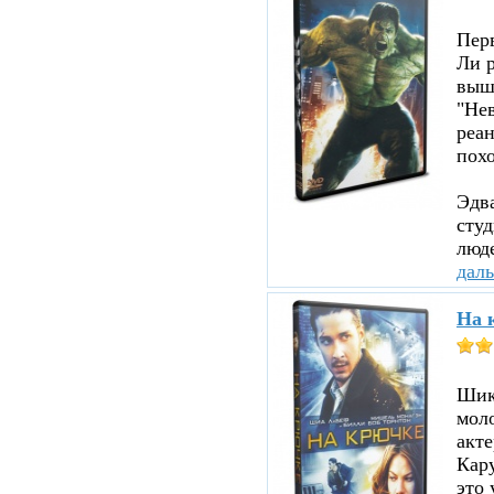
Пер
Ли р
вышл
"Нев
реа
похо
Эдв
сту
люде
дал
На 
Шика
мол
акте
Кару
это 