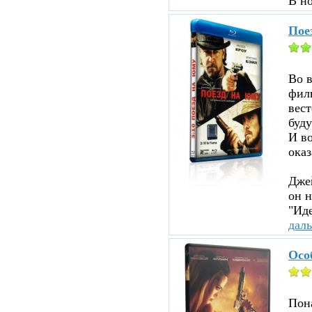
В н
Пое
Во 
филь
вест
буду
И во
оказ
Джей
он н
"Иде
дал
Осо
Пона