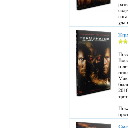
раз
соде
гига
удар
Терм
Посл
Восс
и ле
ника
Мак
были
201
трет
Пока
про
Сме