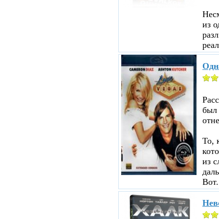
Несм
из о
разл
реал
Одн
Рас
был
отне
То, 
кот
из с
даль
Вот.
Нев