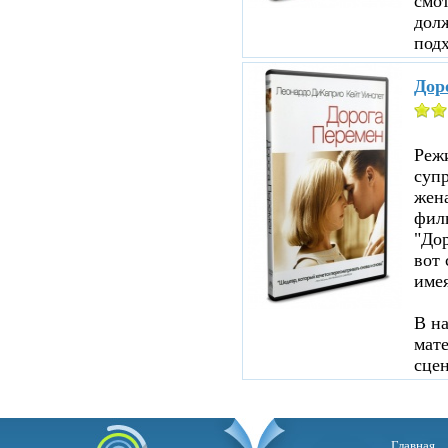
смот
дол
подх
Дор
Реж
суп
жен
филь
"До
вот 
име
В н
мате
сцен
Главная