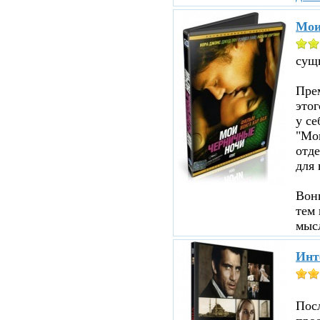
Мои
сущ
Прем
этог
у се
"Мои
отд
для 
Вон
тем 
мыс
Инт
Пос