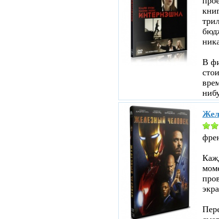
прое
кни
три
бюд
ник
В ф
стои
врем
нибу
Жел
фре
Кажд
моме
пров
экра
Пере