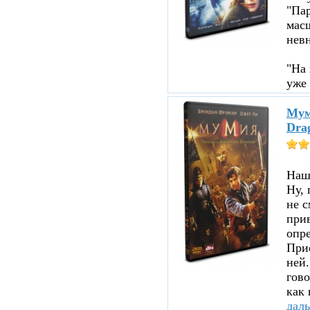
"Пар
мас
нев
"На 
уже 
Мум
Dra
Нашл
Ну, 
не с
прив
опре
При
ней.
гово
как 
дал