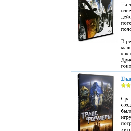
На ч
изве
дейс
пот
пол
В ре
мало
как 
Дри
гоно
Тра
Сраз
соз
было
игр
пот
хито