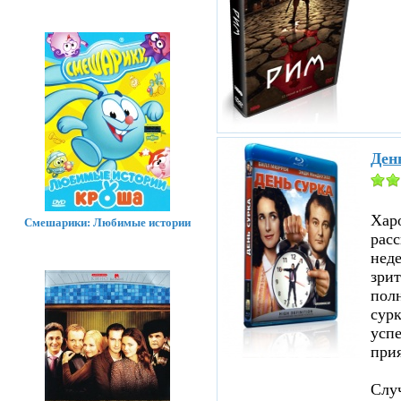
Ден
Хар
Смешарики: Любимые истории
расс
нед
зрит
полн
сурк
успе
прия
Случ