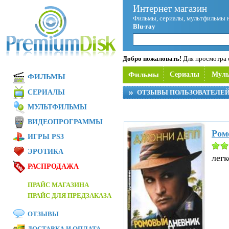
Интернет магазин
Фильмы, сериалы, мультфильмы 
Blu-ray
Добро пожаловать!
Для просмотра с
Фильмы
Сериалы
Мул
ФИЛЬМЫ
СЕРИАЛЫ
ОТЗЫВЫ ПОЛЬЗОВАТЕЛЕ
МУЛЬТФИЛЬМЫ
ВИДЕОПРОГРАММЫ
Ром
ИГРЫ PS3
ЭРОТИКА
легк
РАСПРОДАЖА
ПРАЙС МАГАЗИНА
ПРАЙС ДЛЯ ПРЕДЗАКАЗА
ОТЗЫВЫ
ДОСТАВКА И ОПЛАТА