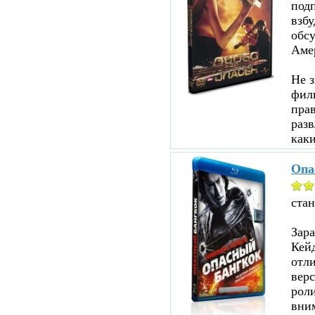
под
взбу
обсу
Аме
Не з
филь
прав
разв
каки
Опа
ста
Зар
Кейд
отл
верс
роли
вни