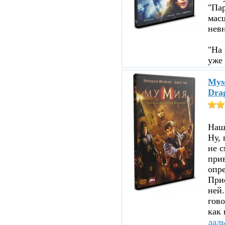
"Пар
мас
нев
"На 
уже 
Мум
Dra
Нашл
Ну, 
не с
прив
опре
При
ней.
гово
как 
дал