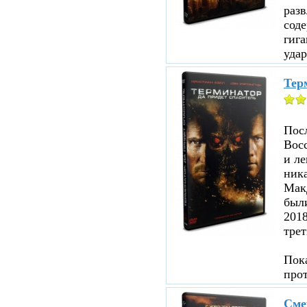
раз
соде
гига
удар
Терм
Посл
Восс
и ле
ника
Мак
были
201
трет
Пока
про
Сме