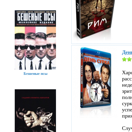
Ден
Хар
Бешеные псы
расс
нед
зрит
полн
сурк
успе
прия
Случ