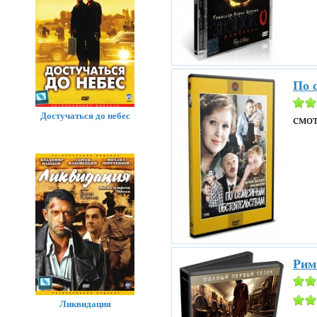
По 
Достучаться до небес
смо
Рим
Ликвидация