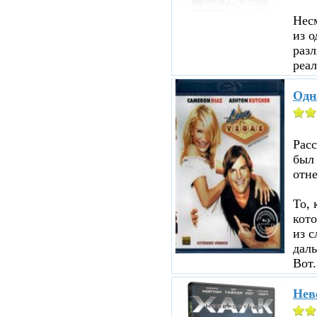
Несм
из о
разл
реал
Одн
Рас
был
отне
То, 
кот
из с
даль
Вот.
Нев