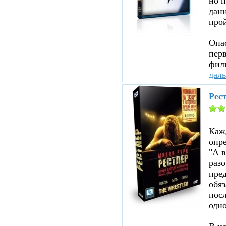
но п
данн
прой
Опа
перв
филь
дал
Рест
Каж
опр
"А в
раз
пред
обя
посл
одно