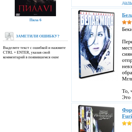
дал
Бел
Пила 6
Бек
ЗАМЕТИЛИ ОШИБКУ?
Пере
мест
Выделите текст с ошибкой и нажмите
CTRL + ENTER, указав свой
сиян
комментарий в появившемся окне
отпр
невз
обр
Мглы
То, 
Это 
Фор
Furi