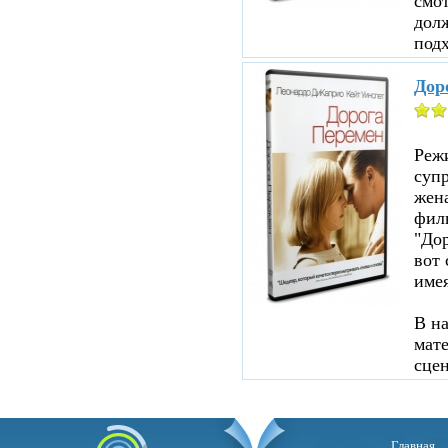
смот
дол
подх
Дор
Реж
суп
жен
филь
"До
вот 
име
В н
мате
сцен
Главная