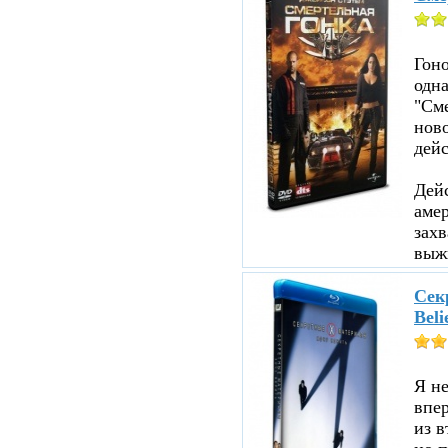
Гоно
одна
"См
ново
дейс
Дейс
аме
зах
выжи
Секр
Beli
Я не
впе
из в