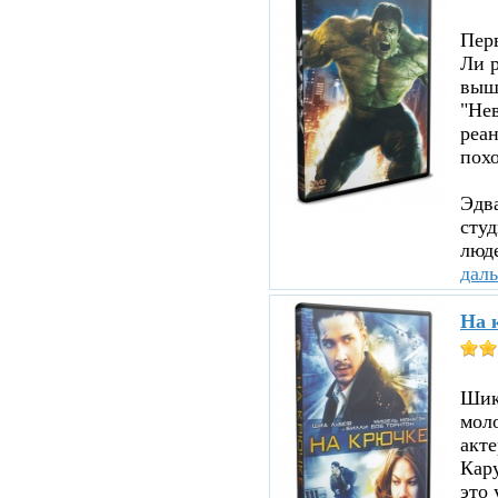
Пер
Ли р
вышл
"Нев
реа
похо
Эдв
сту
люде
дал
На 
Шика
мол
акте
Кару
это 