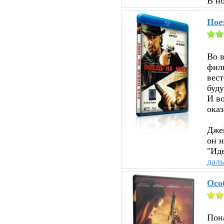
В н
Пое
Во 
филь
вест
буду
И во
оказ
Джей
он н
"Иде
дал
Осо
Пона