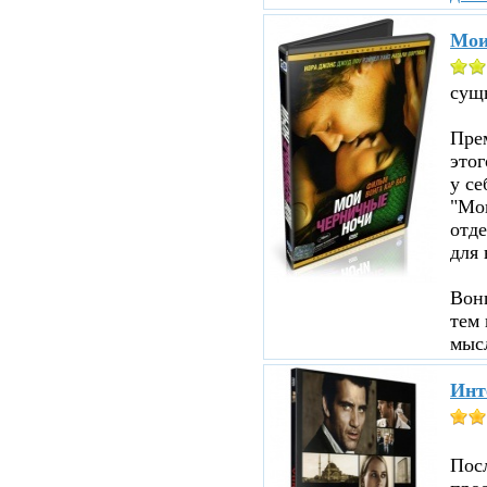
Мои
сущ
Прем
этог
у се
"Мои
отд
для 
Вон
тем 
мыс
Инт
Пос