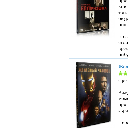
прое
кни
три
бюд
ник
В ф
стои
врем
нибу
Жел
фре
Кажд
моме
пров
экра
Пере