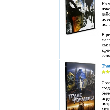
На ч
изве
дейс
пот
пол
В ре
мало
как 
Дри
гоно
Тра
Сраз
соз
было
игр
пот
хито