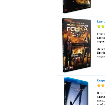
Смерт
Гоноч
вдохн
сорев
Дейст
Прибы
отдал
Секре
Я не 
Скалл
неско
пройд