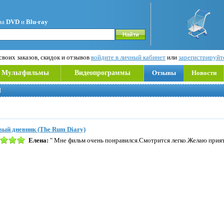
на
DVD
и
Blu-ray
воих заказов, скидок и отзывов
войдите в личный кабинет
или
зарегистрируйт
Мультфильмы
Видеопрограммы
Отзывы
Новости
Й
ый дневник (The Rum Diary)
Елена:
" Мне фильм очень понравился.Смотрится легко.Желаю прият