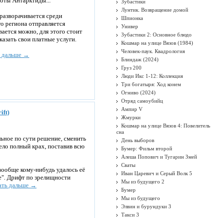
оты Антарктиды...
Зубастики
Лунтик. Возвращение домой
разворачивается среди
Шпионка
го региона отправляется
Универ
вается можно, для этого стоит
Зубастики 2: Основное блюдо
азать свои платные услуги.
Кошмар на улице Вязов (1984)
Человек-паук. Квадрология
ь дальше →
Блиндаж (2024)
Груз 200
Люди Икс 1-12: Коллекция
Три богатыря: Ход конем
Огниво (2024)
Отряд самоубийц
Ампир V
ift)
Жмурки
Кошмар на улице Вязов 4: Повелитель
сна
льное по сути решение, сменить
День выборов
пело полный крах, поставив всю
Бумер: Фильм второй
Алеша Попович и Тугарин Змей
Сваты
вообще кому-нибудь удалось её
Иван Царевич и Серый Волк 5
же". Дрифт по зрелищности
Мы из будущего 2
ать дальше →
Бумер
Мы из будущего
Элвин и бурундуки 3
Такси 3