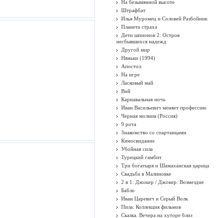
На безымянной высоте
Штрафбат
Илья Муромец и Соловей Разбойник
Планета страха
Дети шпионов 2: Остров
несбывшихся надежд
Другой мир
Няньки (1994)
Апостол
На игре
Ласковый май
Вий
Карнавальная ночь
Иван Васильевич меняет профессию
Черная молния (Россия)
9 рота
Знакомство со спартанцами
Киносвидание
Убойная сила
Турецкий гамбит
Три богатыря и Шамаханская царица
Свадьба в Малиновке
2 в 1: Джокер / Джокер: Возмездие
Бабло
Иван Царевич и Серый Волк
Пила: Коллекция фильмов
Сказка. Вечера на хуторе близ