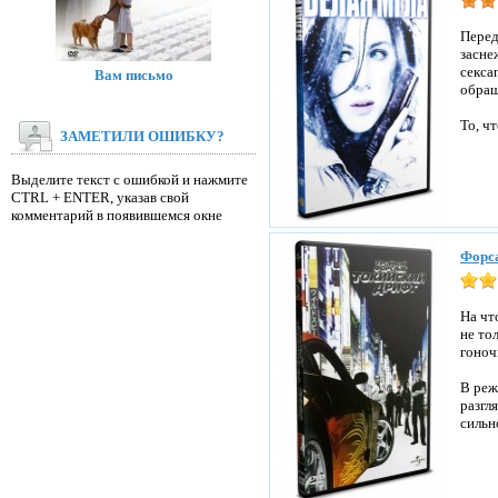
Перед
засне
секса
Вам письмо
обращ
То, ч
ЗАМЕТИЛИ ОШИБКУ?
Выделите текст с ошибкой и нажмите
CTRL + ENTER, указав свой
комментарий в появившемся окне
Форса
На чт
не то
гоноч
В реж
разгл
сильн