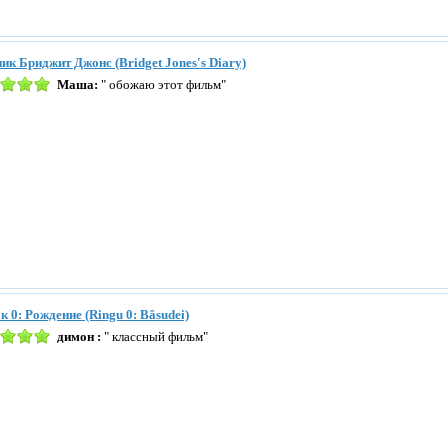
ик Бриджит Джонс (Bridget Jones's Diary)
Маша:
" обожаю этот фильм"
к 0: Рождение (Ringu 0: Bâsudei)
димон :
" классный фильм"