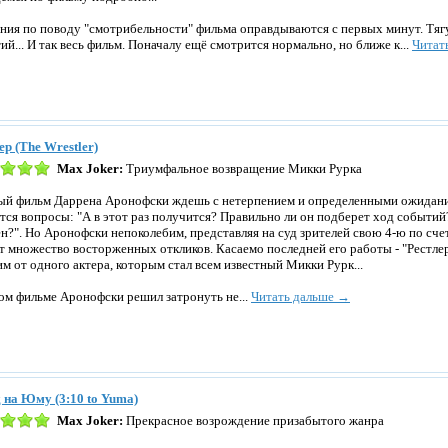
ния по поводу "смотрибельности" фильма оправдываются с первых минут. Тя
ий... И так весь фильм. Поначалу ещё смотрится нормально, но ближе к...
Читат
ер (The Wrestler)
Max Joker:
Триумфальное возвращение Микки Рурка
й фильм Даррена Аронофски ждешь с нетерпением и определенными ожидани
тся вопросы: "А в этот раз получится? Правильно ли он подберет ход событий
н?". Но Аронофски непоколебим, представляя на суд зрителей свою 4-ю по счет
т множество восторженных откликов. Касаемо последней его работы - "Рестлера
им от одного актера, которым стал всем известный Микки Рурк...
ом фильме Аронофски решил затронуть не...
Читать дальше →
 на Юму (3:10 to Yuma)
Max Joker:
Прекрасное возрождение призабытого жанра