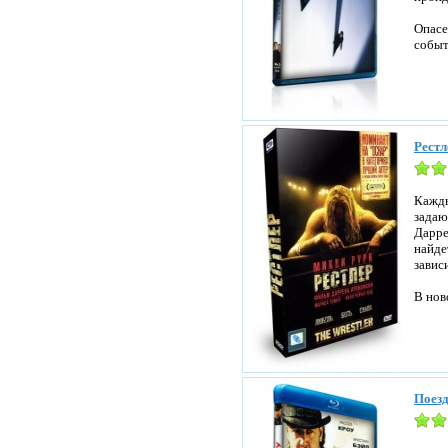
Опасе
событ
Рестл
Кажды
задаю
Дарре
найде
завис
В нов
Поезд