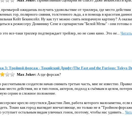
Max Joker:
Примитивный сценарий не спасет даже Бекинсейл и крас
 премьерой ожидаешь получить удовольствие от триллера, где место действия 
женных гор, полярного сияния, толстенного льда, а в помощь в красотам данно
пильная Кейт Бекинсейл. Ну как тут можно снять невзрачную картину? А оказы
аться к режиссеру Доминику Сене и сценаристам "Белой Мглы" - они готовы ок
то это все-таки триллер подтверждает трейлер, но не само кино. Это не...
Читат
ж 3: Тройной форсаж - Токийский Дрифт (The Fast and the Furious: Tokyo Dr
Max Joker:
А где форсаж?
о рассчитывали создатели начав снимать третью часть, мне не известно. Прави
лько место действия, но и тип гонок, актеров, подход к съёмкам в целом, потер
ную серию в сложное положение.
иссерское кресло опустился Джастин Лин, работа которого малозаметна, если 
ядеть. Токио как город выглядит впечатляюще, но только не в "Тройном форса
о уступает остальным видам уличных гонок, поэтому, чтобы нас удивить...
Чит