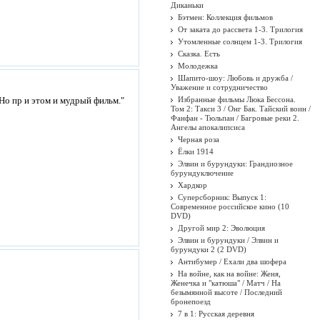
Диканьки
Бэтмен: Коллекция фильмов
От заката до рассвета 1-3. Трилогия
Утомленные солнцем 1-3. Трилогия
Сказка. Есть
Молодежка
Шапито-шоу: Любовь и дружба /
Уважение и сотрудничество
Но пр и этом и мудрый фильм."
Избранные фильмы Люка Бессона.
Том 2: Такси 3 / Онг Бак. Тайский воин /
Фанфан - Тюльпан / Багровые реки 2.
Ангелы апокалипсиса
Черная роза
Ёлки 1914
Элвин и бурундуки: Грандиозное
бурундуключение
Хардкор
Суперсборник: Выпуск 1:
Современное российское кино (10
DVD)
Другой мир 2: Эволюция
Элвин и бурундуки / Элвин и
бурундуки 2 (2 DVD)
Антибумер / Ехали два шофера
На войне, как на войне: Женя,
Женечка и "катюша" / Матч / На
безымянной высоте / Последний
бронепоезд
7 в 1: Русская деревня