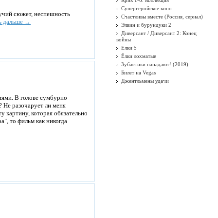
Крик 1-6. Коллекция
Супергеройское кино
гучий сюжет, неспешность
Счастливы вместе (Россия, сериал)
ь дальше →
Элвин и бурундуки 2
Диверсант / Диверсант 2: Конец
войны
Ёлки 5
Ёлки лохматые
Зубастики нападают! (2019)
Билет на Vegas
Джентльмены удачи
ями. В голове сумбурно
? Не разочарует ли меня
у картину, которая обязательно
", то фильм как никогда