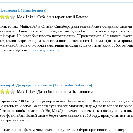
формеры 1 (Transformers)
Max Joker:
Себе бы в гараж такой Камаро...
, как только Майкл Бэй и Стивен Спилберг дали зеленый свет созданию фильма 
статочно. Понять их можно было, кто знает, как бы справились создатели с п
ой экран. Но, итог был просто потрясающий. "Трансформеры" выдались наст
редоставить зрителю два часа истинного развлечения. Правда, при этом пришл
жательной частью, но когда смотришь на схватку двух гигантских роботов, ка
 звонких ударов...
Читать дальше →
натор 4: Да придёт спаситель (Terminator Salvation)
Max Joker:
Джон Коннор снова был лишним
 провала в 2003 году, когда мир увидел "Терминатор 3: Восстание машин", ве
не очень то и легко. За перезапуск взялся МакДжи, надежд на которого не было
" кино не шибко классное). Но, МакДжи начал привлекать к проекту популярн
сего франчайза. Новый фильм берет свое начало в 2018 году, пропустив значи
ий третьей части.
ав нам пролог, фильм моментально окунается в бурю противостояния людей и..