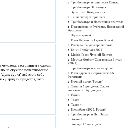
Три богатыря и принцесса Египта
Три богатыря. Коллекция
Зубастики: Квадрология
Тайна четырех принцесс
Три богатыря и Наследница престола
Полицейский с Рублёвки. Новогодний
беспредел
Жуки (сериал)
Иван Царевич и Серый Волк 4
Реальные пацаны против зомби
Конёк-Горбунок (2021)
Майор Гром: Чумной Доктор
Мортал Комбат (Смертельная битва)
(2021)
 человеке, застрявшем в одном
Три богатыря и конь на троне
елю не скучное повествование
Иван царевич и серый волк 1-6.
"День сурка" всё это в себе
Коллекция
еху вряд ли придется, зато
Ночной дозор (Россия)
Элвин и бурундуки: Секрет
пасхального бурундука
Ёлки 9
Такси
Такси 4
Нюрнберг (2023, Россия)
Три богатыря и Пуп Земли
Холоп 2
Универ. 13 лет спустя