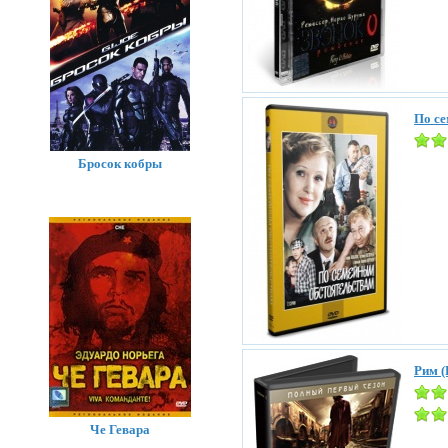
По с
Бросок кобры
Рим (
Че Гевара