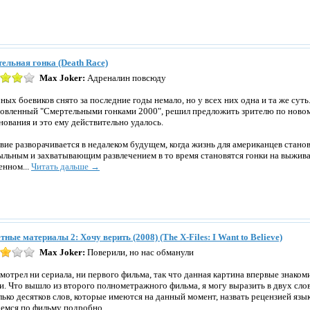
ельная гонка (Death Race)
Max Joker:
Адреналин повсюду
ных боевиков снято за последние годы немало, но у всех них одна и та же суть
овленный "Смертельными гонками 2000", решил предложить зрителю по ново
нования и это ему действительно удалось.
вие разворачивается в недалеком будущем, когда жизнь для американцев стано
льным и захватывающим развлечением в то время становятся гонки на выжива
енном...
Читать дальше →
тные материалы 2: Хочу верить (2008) (The X-Files: I Want to Believe)
Max Joker:
Поверили, но нас обманули
смотрел ни сериала, ни первого фильма, так что данная картина впервые знако
и. Что вышло из второго полнометражного фильма, я могу выразить в двух слов
лько десятков слов, которые имеются на данный момент, назвать рецензией язык
емся по фильму подробно...