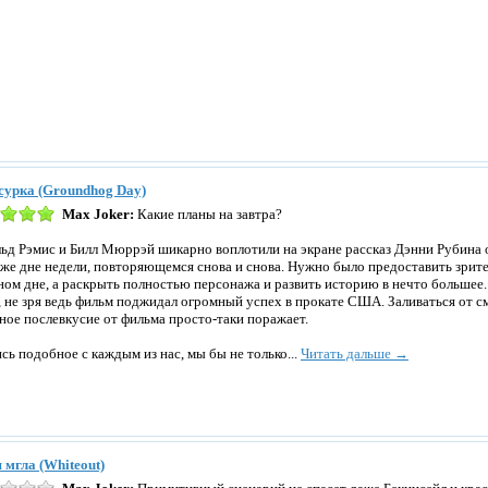
сурка (Groundhog Day)
Max Joker:
Какие планы на завтра?
ьд Рэмис и Билл Мюррэй шикарно воплотили на экране рассказ Дэнни Рубина о
 же дне недели, повторяющемся снова и снова. Нужно было предоставить зрит
ном дне, а раскрыть полностью персонажа и развить историю в нечто большее. 
, не зря ведь фильм поджидал огромный успех в прокате США. Заливаться от см
ное послевкусие от фильма просто-таки поражает.
сь подобное с каждым из нас, мы бы не только...
Читать дальше →
 мгла (Whiteout)