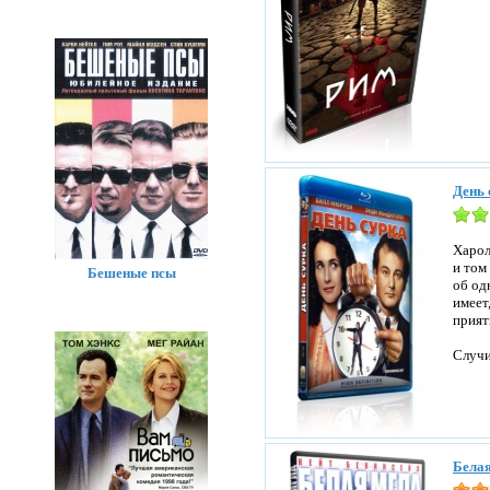
День 
Харол
и том
Бешеные псы
об од
имеет
прият
Случи
Белая