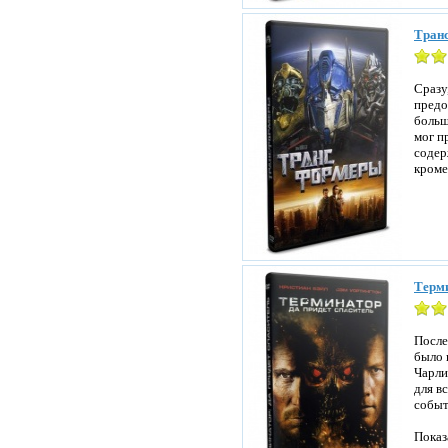
Транс
Сразу
предо
больш
мог п
содер
кроме
Терми
После
было 
Чарли
для в
событ
Показ