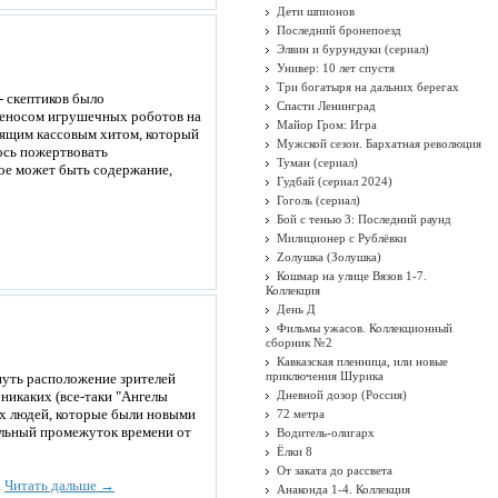
Дети шпионов
Последний бронепоезд
Элвин и бурундуки (сериал)
Универ: 10 лет спустя
Три богатыря на дальних берегах
- скептиков было
Спасти Ленинград
ереносом игрушечных роботов на
Майор Гром: Игра
оящим кассовым хитом, который
Мужской сезон. Бархатная революция
ось пожертвовать
Туман (сериал)
кое может быть содержание,
Гудбай (сериал 2024)
Гоголь (сериал)
Бой с тенью 3: Последний раунд
Милиционер с Рублёвки
Zолушка (Золушка)
Кошмар на улице Вязов 1-7.
Коллекция
День Д
Фильмы ужасов. Коллекционный
сборник №2
Кавказская пленница, или новые
приключения Шурика
рнуть расположение зрителей
 никаких (все-таки "Ангелы
Дневной дозор (Россия)
ых людей, которые были новыми
72 метра
тельный промежуток времени от
Водитель-олигарх
Ёлки 8
От заката до рассвета
.
Читать дальше →
Анаконда 1-4. Коллекция