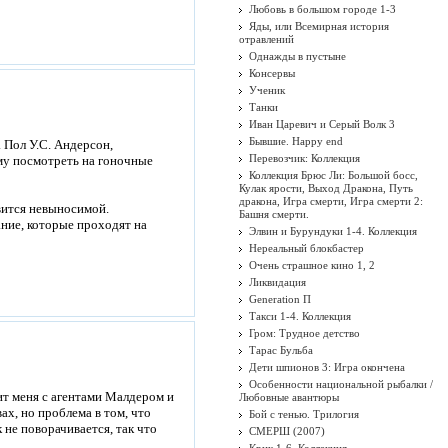
Любовь в большом городе 1-3
Яды, или Всемирная история
отравлений
Однажды в пустыне
Консервы
Ученик
Танки
Иван Царевич и Серый Волк 3
Бывшие. Happy end
. Пол У.С. Андерсон,
Перевозчик: Коллекция
му посмотреть на гоночные
Коллекция Брюс Ли: Большой босс,
Кулак ярости, Выход Дракона, Путь
дракона, Игра смерти, Игра смерти 2:
вится невыносимой.
Башня смерти.
ние, которые проходят на
Элвин и Бурундуки 1-4. Коллекция
Нереальный блокбастер
Очень страшное кино 1, 2
Ликвидация
Generation П
Такси 1-4. Коллекция
Гром: Трудное детство
Тарас Бульба
Дети шпионов 3: Игра окончена
Особенности национальной рыбалки /
мит меня с агентами Малдером и
Любовные авантюры
ах, но проблема в том, что
Бой с тенью. Трилогия
 не поворачивается, так что
СМЕРШ (2007)