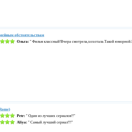
емейным обстоятельствам
Ольга:
" Фильм классный!Вчера смотрела,хохотала.Такой юморной.
Rome)
Petr:
" Один из лучших сериалов!!"
Aliya:
" Самый лучший сериал!!!"