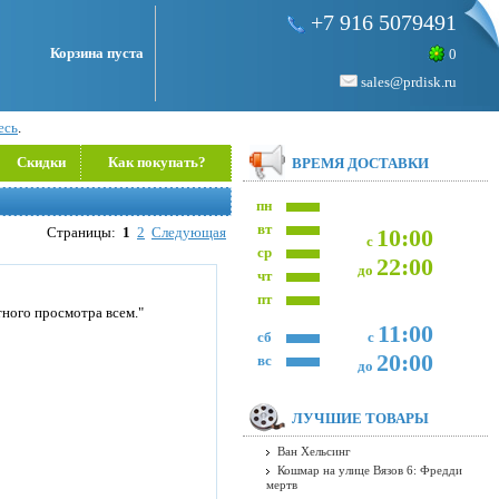
+7 916 5079491
Корзина пуста
0
sales@prdisk.ru
есь
.
Скидки
Как покупать?
ВРЕМЯ ДОСТАВКИ
пн
вт
Страницы:
1
2
Следующая
10:00
с
ср
22:00
до
чт
пт
ного просмотра всем."
11:00
сб
с
20:00
вс
до
ЛУЧШИЕ ТОВАРЫ
Ван Хельсинг
Кошмар на улице Вязов 6: Фредди
мертв