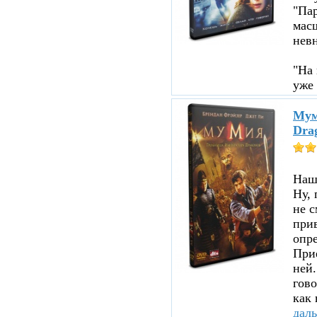
"Пар
мас
нев
"На 
уже 
Мум
Dra
Нашл
Ну, 
не с
прив
опре
При
ней.
гово
как 
дал