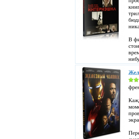
прое
кни
три
бюд
ник
В ф
стои
врем
нибу
Жел
фре
Кажд
моме
пров
экра
Пере