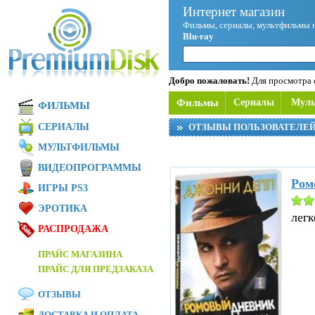
Интернет магазин
Фильмы, сериалы, мультфильмы 
Blu-ray
Добро пожаловать!
Для просмотра с
Фильмы
Сериалы
Мул
ФИЛЬМЫ
СЕРИАЛЫ
ОТЗЫВЫ ПОЛЬЗОВАТЕЛЕ
МУЛЬТФИЛЬМЫ
ВИДЕОПРОГРАММЫ
Ром
ИГРЫ PS3
ЭРОТИКА
легк
РАСПРОДАЖА
ПРАЙС МАГАЗИНА
ПРАЙС ДЛЯ ПРЕДЗАКАЗА
ОТЗЫВЫ
ДОСТАВКА И ОПЛАТА