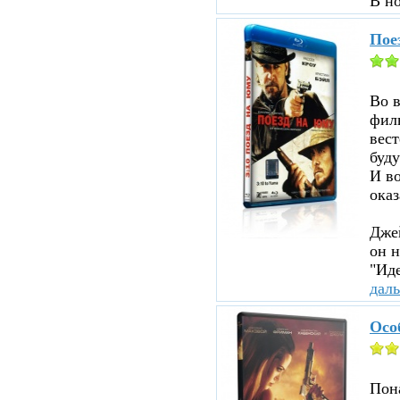
В н
Пое
Во 
филь
вест
буду
И во
оказ
Джей
он н
"Иде
дал
Осо
Пона