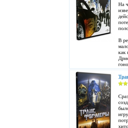
На ч
изве
дейс
пот
пол
В ре
мало
как 
Дри
гоно
Тра
Сраз
соз
было
игр
пот
хито