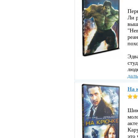
Пер
Ли р
вышл
"Нев
реа
похо
Эдв
сту
люде
дал
На 
Шика
мол
акте
Кару
это 