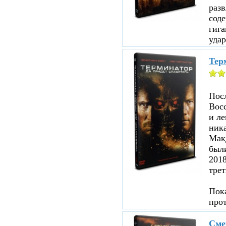
раз
соде
гига
удар
Терм
Посл
Восс
и ле
ника
Мак
были
201
трет
Пока
про
Сме