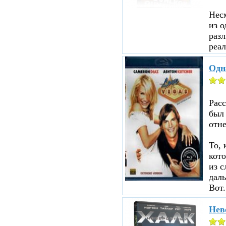
Несм
из о
разл
реал
Одн
Рас
был
отне
То, 
кот
из с
даль
Вот.
Нев