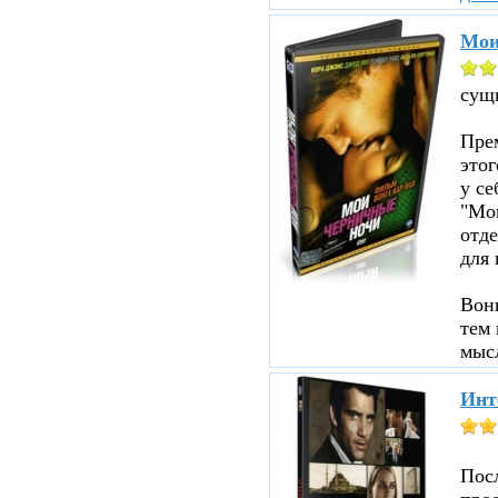
Мои
сущ
Прем
этог
у се
"Мои
отд
для 
Вон
тем 
мыс
Инт
Пос