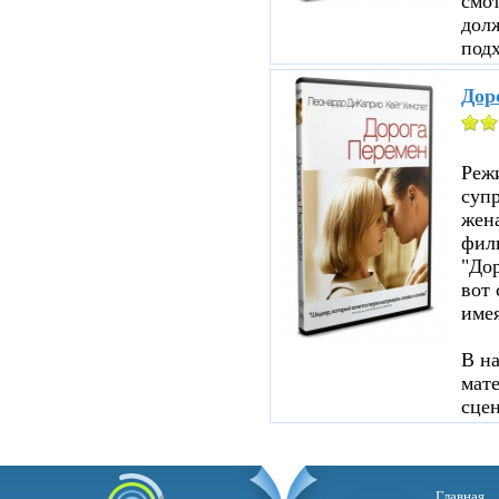
смот
дол
подх
Дор
Реж
суп
жен
филь
"До
вот 
име
В н
мате
сцен
Главная