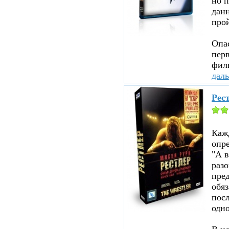
но п
данн
прой
Опа
перв
филь
дал
Рест
Каж
опр
"А в
раз
пред
обя
посл
одно