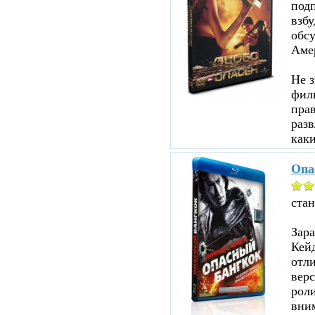
под
взбу
обсу
Аме
Не з
филь
прав
разв
каки
Опа
ста
Зар
Кейд
отл
верс
роли
вни