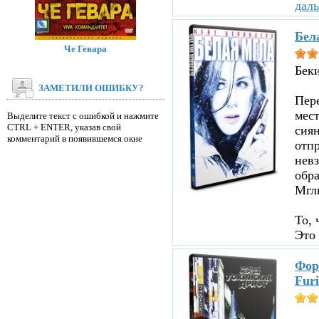
дал
Бел
Че Гевара
Бек
ЗАМЕТИЛИ ОШИБКУ?
Пере
мест
Выделите текст с ошибкой и нажмите
CTRL + ENTER, указав свой
сиян
комментарий в появившемся окне
отпр
невз
обр
Мглы
То, 
Это 
Фор
Furi