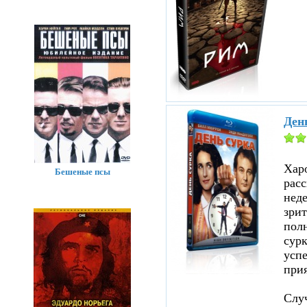
Ден
Хар
Бешеные псы
расс
нед
зрит
полн
сурк
успе
прия
Случ