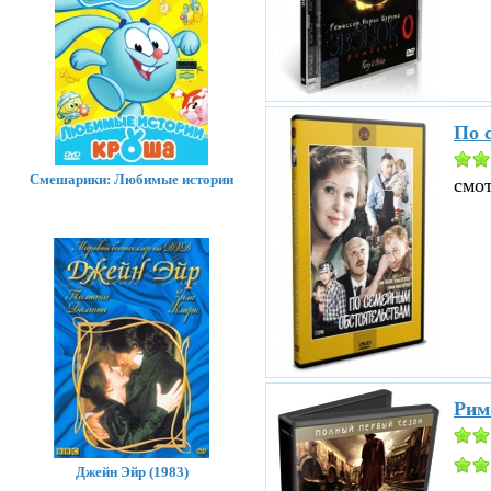
По 
Смешарики: Любимые истории
смо
Рим
Джейн Эйр (1983)