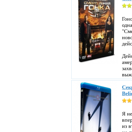
Гоно
одна
"См
ново
дейс
Дейс
аме
зах
выжи
Секр
Beli
Я не
впе
из в