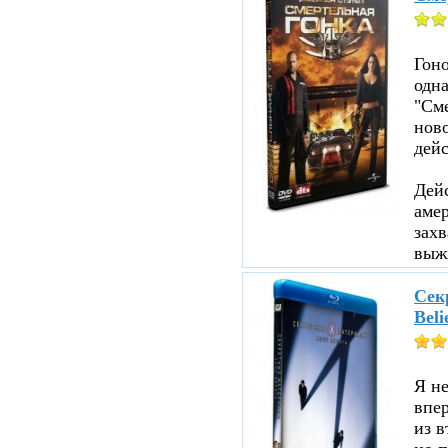
Гоно
одна
"См
ново
дейс
Дейс
аме
зах
выжи
Секр
Beli
Я не
впе
из в