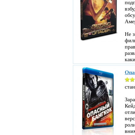
под
взбу
обсу
Аме
Не з
филь
прав
разв
каки
Опа
ста
Зар
Кейд
отл
верс
роли
вни