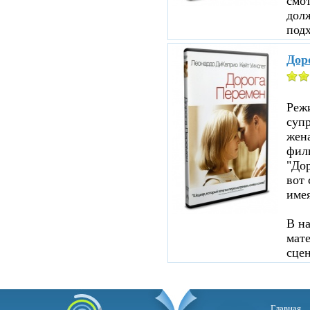
смот
дол
подх
Дор
Реж
суп
жен
филь
"До
вот 
име
В н
мате
сцен
Главная