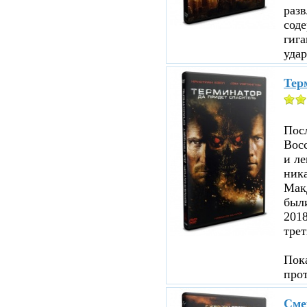
раз
соде
гига
удар
Терм
Посл
Восс
и ле
ника
Мак
были
201
трет
Пока
про
Сме