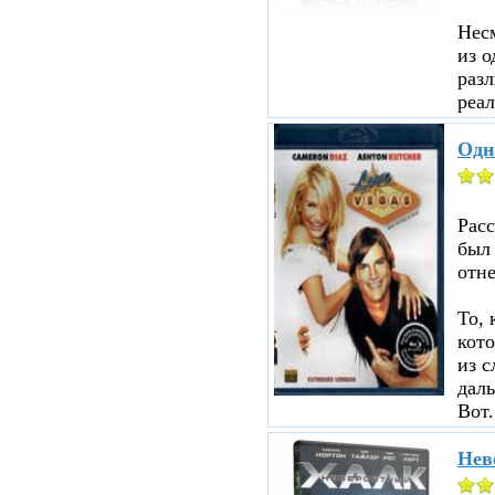
Несм
из о
разл
реал
Одн
Рас
был
отне
То, 
кот
из с
даль
Вот.
Нев