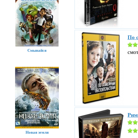
По 
Смывайся
смо
Рим
Новая земля