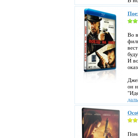
В н
Пое
Во 
филь
вест
буду
И во
оказ
Джей
он н
"Иде
дал
Осо
Пона