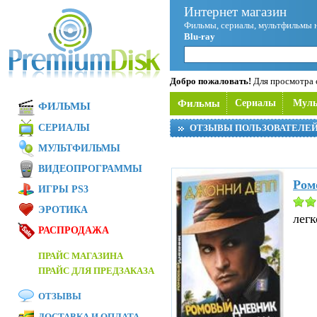
Интернет магазин
Фильмы, сериалы, мультфильмы 
Blu-ray
Добро пожаловать!
Для просмотра с
Фильмы
Сериалы
Мул
ФИЛЬМЫ
СЕРИАЛЫ
ОТЗЫВЫ ПОЛЬЗОВАТЕЛЕ
МУЛЬТФИЛЬМЫ
ВИДЕОПРОГРАММЫ
Ром
ИГРЫ PS3
ЭРОТИКА
легк
РАСПРОДАЖА
ПРАЙС МАГАЗИНА
ПРАЙС ДЛЯ ПРЕДЗАКАЗА
ОТЗЫВЫ
ДОСТАВКА И ОПЛАТА