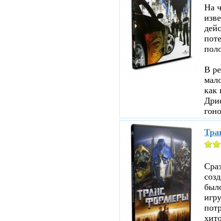
На ч
изве
дейс
пот
пол
В ре
мало
как 
Дри
гоно
Тра
Сраз
соз
было
игр
пот
хито