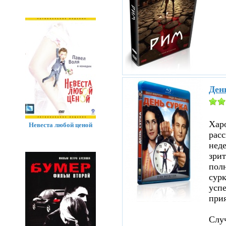
Ден
Хар
Невеста любой ценой
расс
нед
зрит
полн
сурк
успе
прия
Случ