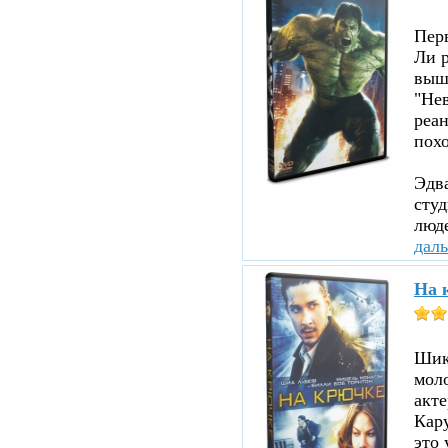
Пер
Ли р
вышл
"Нев
реа
похо
Эдв
сту
люде
дал
На 
Шика
мол
акте
Кару
это 