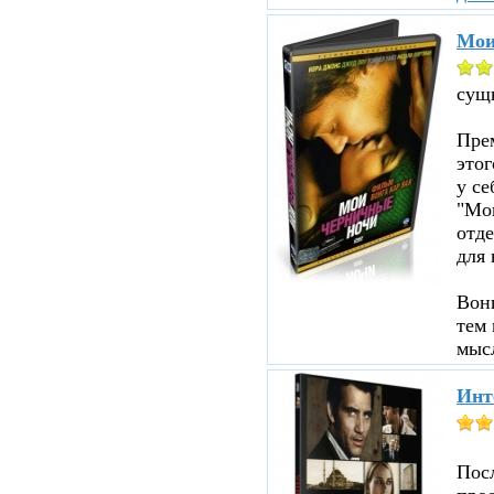
Мои
сущ
Прем
этог
у се
"Мои
отд
для 
Вон
тем 
мыс
Инт
Пос