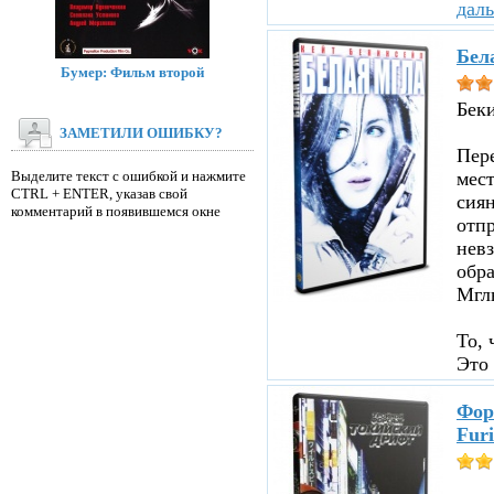
дал
Бел
Бумер: Фильм второй
Бек
ЗАМЕТИЛИ ОШИБКУ?
Пере
Выделите текст с ошибкой и нажмите
мест
CTRL + ENTER, указав свой
сиян
комментарий в появившемся окне
отпр
невз
обр
Мглы
То, 
Это 
Фор
Furi