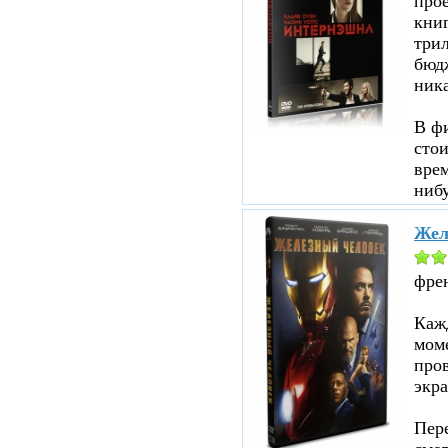
прое
кни
три
бюд
ник
В ф
стои
врем
нибу
Жел
фре
Кажд
моме
пров
экра
Пере