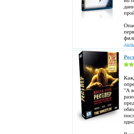
но п
данн
прой
Опа
перв
филь
дал
Рест
Каж
опр
"А в
раз
пред
обя
посл
одно