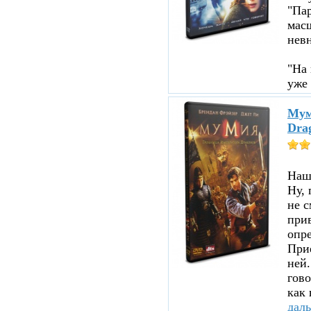
"Пар
мас
нев
"На 
уже 
Мум
Dra
Нашл
Ну, 
не с
прив
опре
При
ней.
гово
как 
дал