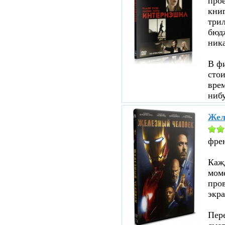
прое
кни
три
бюд
ник
В ф
стои
врем
нибу
Жел
фре
Кажд
моме
пров
экра
Пере