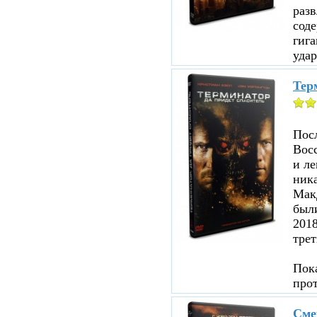
раз
соде
гига
удар
Терм
Посл
Восс
и ле
ника
Мак
были
201
трет
Пока
про
Сме