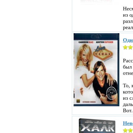
Несм
из о
разл
реал
Одн
Рас
был
отне
То, 
кот
из с
даль
Вот.
Нев