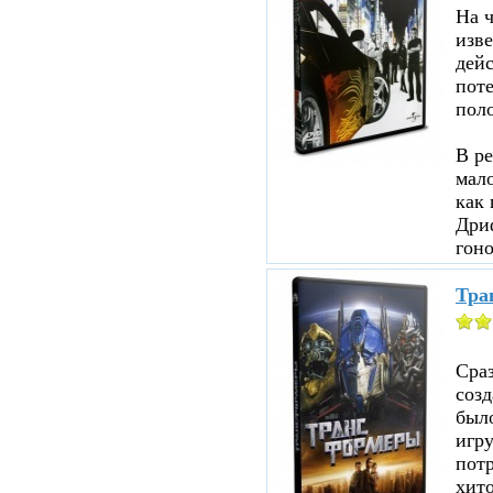
На ч
изве
дейс
пот
пол
В ре
мало
как 
Дри
гоно
Тра
Сраз
соз
было
игр
пот
хито