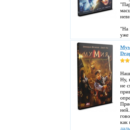
"Пар
мас
нев
"На 
уже 
Мум
Dra
Нашл
Ну, 
не с
прив
опре
При
ней.
гово
как 
дал