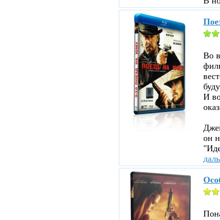
В н
Пое
Во 
филь
вест
буду
И во
оказ
Джей
он н
"Иде
дал
Осо
Пона