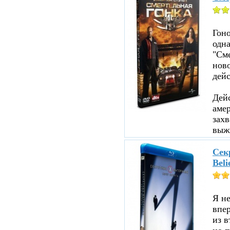
Гоно
одна
"См
ново
дейс
Дейс
аме
зах
выжи
Секр
Beli
Я не
впе
из в