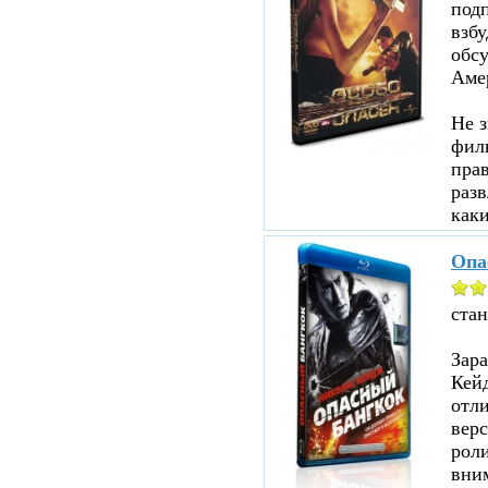
под
взбу
обсу
Аме
Не з
филь
прав
разв
каки
Опа
ста
Зар
Кейд
отл
верс
роли
вни