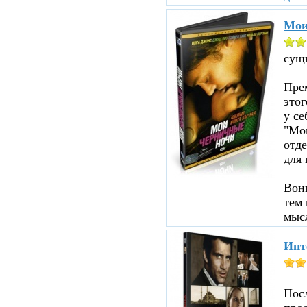
Мои
сущ
Прем
этог
у се
"Мои
отд
для 
Вон
тем 
мыс
Инт
Пос