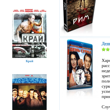
Ден
Хар
Край
расс
нед
зрит
полн
сурк
успе
прия
Случ