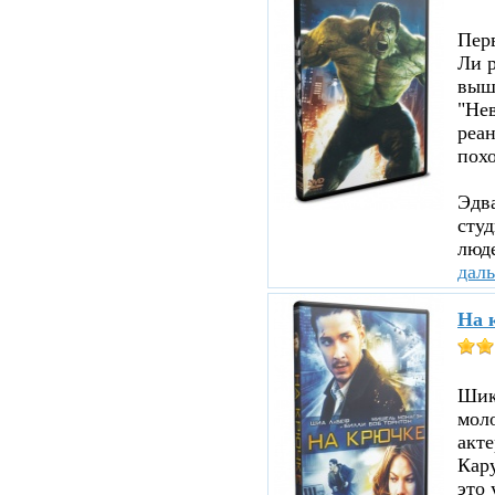
Пер
Ли р
вышл
"Нев
реа
похо
Эдв
сту
люде
дал
На 
Шика
мол
акте
Кару
это 