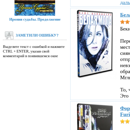
дал
Бел
Ирония судьбы. Продолжение
Бек
ЗАМЕТИЛИ ОШИБКУ?
Пере
мест
Выделите текст с ошибкой и нажмите
CTRL + ENTER, указав свой
сиян
комментарий в появившемся окне
отпр
невз
обр
Мглы
То, 
Это 
Фор
Furi