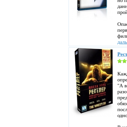
но п
данн
прой
Опа
перв
филь
дал
Рест
Каж
опр
"А в
раз
пред
обя
посл
одно