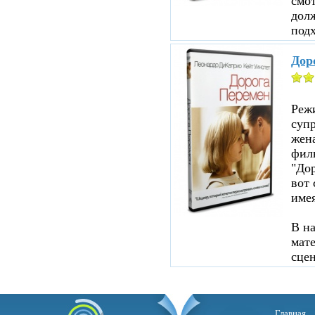
смот
дол
подх
Дор
Реж
суп
жен
филь
"До
вот 
име
В н
мате
сцен
Главная