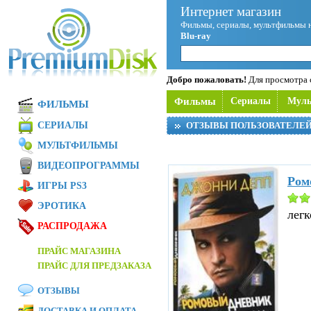
Интернет магазин
Фильмы, сериалы, мультфильмы 
Blu-ray
Добро пожаловать!
Для просмотра с
Фильмы
Сериалы
Мул
ФИЛЬМЫ
СЕРИАЛЫ
ОТЗЫВЫ ПОЛЬЗОВАТЕЛЕ
МУЛЬТФИЛЬМЫ
ВИДЕОПРОГРАММЫ
Ром
ИГРЫ PS3
ЭРОТИКА
легк
РАСПРОДАЖА
ПРАЙС МАГАЗИНА
ПРАЙС ДЛЯ ПРЕДЗАКАЗА
ОТЗЫВЫ
ДОСТАВКА И ОПЛАТА