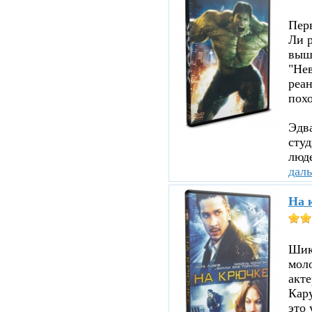
Пер
Ли р
вышл
"Нев
реа
похо
Эдв
сту
люде
дал
На 
Шика
мол
акте
Кару
это 