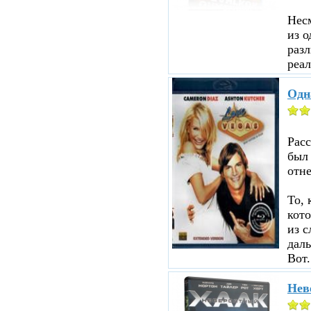
Несм
из о
разл
реал
Одн
Рас
был
отне
То, 
кот
из с
даль
Вот.
Нев