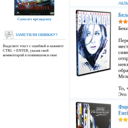
дал
Бел
Самолет президента
Бек
ЗАМЕТИЛИ ОШИБКУ?
Пере
мест
Выделите текст с ошибкой и нажмите
CTRL + ENTER, указав свой
сиян
комментарий в появившемся окне
отпр
невз
обр
Мглы
То, 
Это 
Фор
Furi