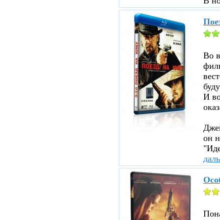
В н
Пое
Во 
филь
вест
буду
И во
оказ
Джей
он н
"Иде
дал
Осо
Пона