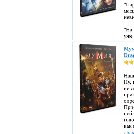
"Пар
мас
нев
"На 
уже 
Мум
Dra
Нашл
Ну, 
не с
прив
опре
При
ней.
гово
как 
дал