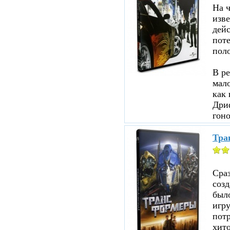
На ч
изве
дейс
пот
пол
В ре
мало
как 
Дри
гоно
Тра
Сраз
соз
было
игр
пот
хито