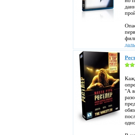
но п
данн
прой
Опа
перв
филь
дал
Рест
Каж
опр
"А в
раз
пред
обя
посл
одно