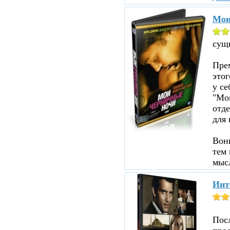
Мои
сущ
Прем
этог
у се
"Мои
отд
для 
Вон
тем 
мыс
Инт
Пос