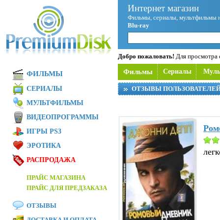
Интернет магазин
Фильмы, сериалы, мультфильмы 
Blu-ray
Добро пожаловать!
Для просмотра с
Фильмы
Сериалы
Мул
ФИЛЬМЫ
СЕРИАЛЫ
ОТЗЫВЫ ПОЛЬЗОВАТЕЛЕ
МУЛЬТФИЛЬМЫ
ВИДЕОПРОГРАММЫ
Ром
ИГРЫ PS3
ЭРОТИКА
легк
РАСПРОДАЖА
ПРАЙС МАГАЗИНА
ПРАЙС ДЛЯ ПРЕДЗАКАЗА
ОТЗЫВЫ
ДОСТАВКА И ОПЛАТА