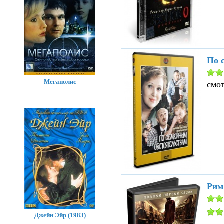
По 
Мегаполис
смо
Рим
Джейн Эйр (1983)