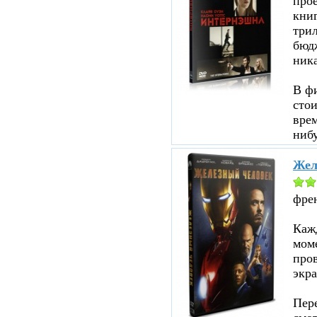
прое
кни
три
бюд
ник
В ф
стои
врем
нибу
Жел
фре
Кажд
моме
пров
экра
Пере