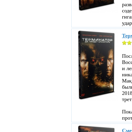
раз
соде
гига
удар
Терм
Посл
Восс
и ле
ника
Мак
были
201
трет
Пока
про
Сме