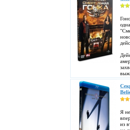
Гоно
одна
"См
ново
дейс
Дейс
аме
зах
выжи
Секр
Beli
Я не
впе
из в