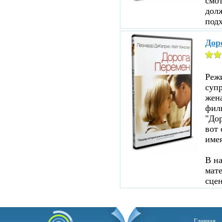
смот
дол
подх
Дор
Реж
суп
жен
филь
"До
вот 
име
В н
мате
сцен
Главная