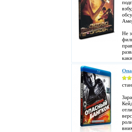
под
взбу
обсу
Аме
Не з
филь
прав
разв
каки
Опа
ста
Зар
Кейд
отл
верс
роли
вни