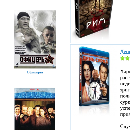
Ден
Хар
Офицеры
расс
нед
зрит
полн
сурк
успе
прия
Случ