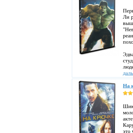
Пер
Ли р
вышл
"Нев
реа
похо
Эдв
сту
люде
дал
На 
Шика
мол
акте
Кару
это 