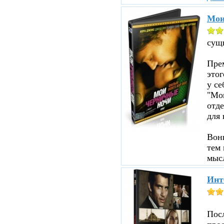
Мои
сущ
Прем
этог
у се
"Мои
отд
для 
Вон
тем 
мыс
Инт
Пос