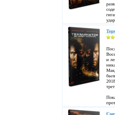
раз
соде
гига
удар
Терм
Посл
Восс
и ле
ника
Мак
были
201
трет
Пока
про
Сме