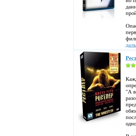
но п
данн
прой
Опа
перв
филь
дал
Рест
Каж
опр
"А в
раз
пред
обя
посл
одно