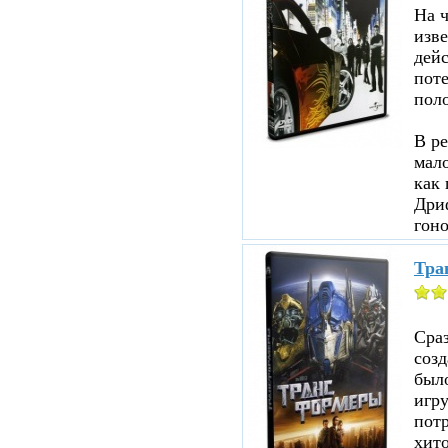
На ч
изве
дейс
пот
пол
В ре
мало
как 
Дри
гоно
Тра
Сраз
соз
было
игр
пот
хито