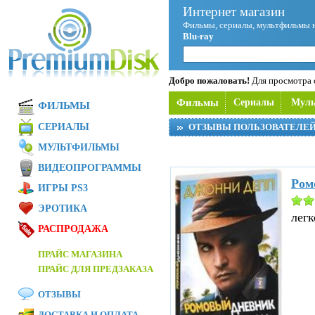
Интернет магазин
Фильмы, сериалы, мультфильмы 
Blu-ray
Добро пожаловать!
Для просмотра с
Фильмы
Сериалы
Мул
ФИЛЬМЫ
СЕРИАЛЫ
ОТЗЫВЫ ПОЛЬЗОВАТЕЛЕ
МУЛЬТФИЛЬМЫ
ВИДЕОПРОГРАММЫ
Ром
ИГРЫ PS3
ЭРОТИКА
легк
РАСПРОДАЖА
ПРАЙС МАГАЗИНА
ПРАЙС ДЛЯ ПРЕДЗАКАЗА
ОТЗЫВЫ
ДОСТАВКА И ОПЛАТА