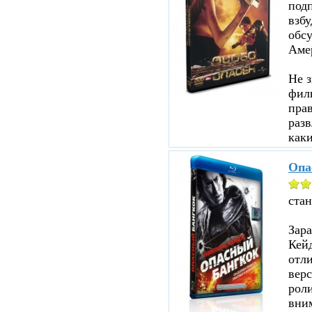
под
взбу
обсу
Аме
Не з
филь
прав
разв
каки
Опа
ста
Зар
Кейд
отл
верс
роли
вни