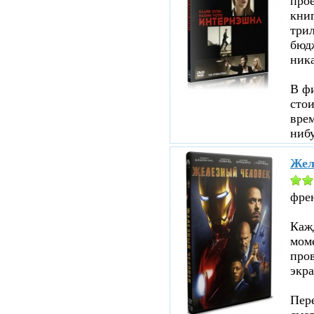
прое
кни
три
бюд
ник
В ф
стои
врем
нибу
Жел
фре
Кажд
моме
пров
экра
Пере