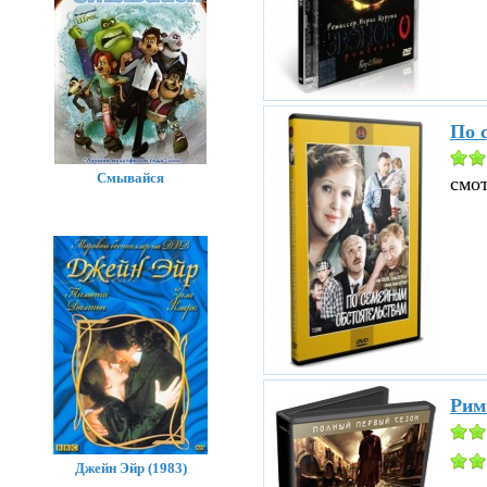
По 
Смывайся
смо
Рим
Джейн Эйр (1983)