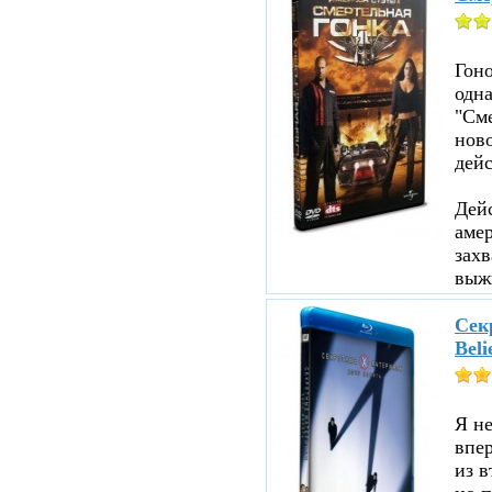
Гоно
одна
"См
ново
дейс
Дейс
аме
зах
выжи
Секр
Beli
Я не
впе
из в