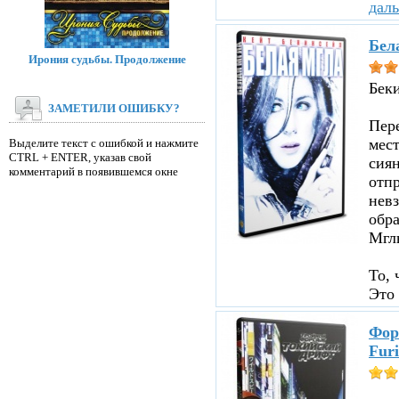
дал
Бел
Ирония судьбы. Продолжение
Бек
ЗАМЕТИЛИ ОШИБКУ?
Пере
мест
Выделите текст с ошибкой и нажмите
CTRL + ENTER, указав свой
сиян
комментарий в появившемся окне
отпр
невз
обр
Мглы
То, 
Это 
Фор
Furi