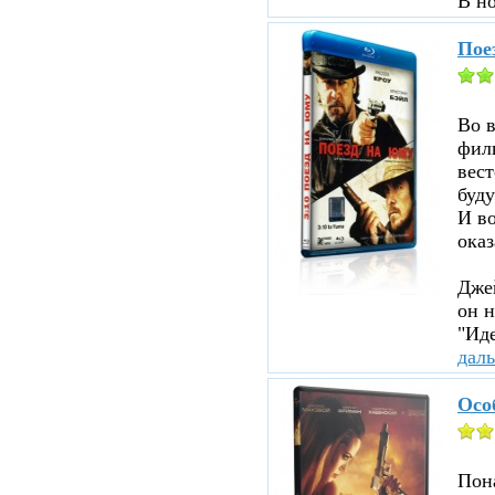
В н
Пое
Во 
филь
вест
буду
И во
оказ
Джей
он н
"Иде
дал
Осо
Пона