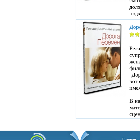
смот
дол
подх
Дор
Реж
суп
жен
филь
"До
вот 
име
В н
мате
сцен
Главная