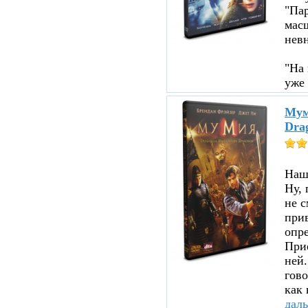
"Пар
мас
нев
"На 
уже 
Мум
Dra
Нашл
Ну, 
не с
прив
опре
При
ней.
гово
как 
дал