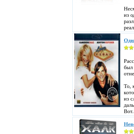
Несм
из о
разл
реал
Одн
Рас
был
отне
То, 
кот
из с
даль
Вот.
Нев