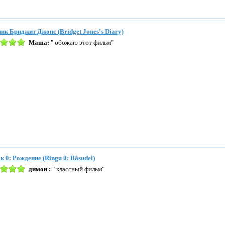
ик Бриджит Джонс (Bridget Jones's Diary)
Маша:
" обожаю этот фильм"
к 0: Рождение (Ringu 0: Bâsudei)
димон :
" классный фильм"