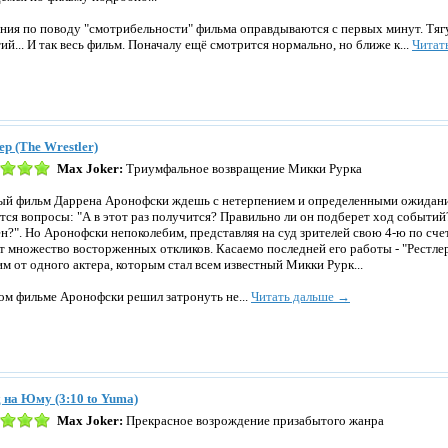
ния по поводу "смотрибельности" фильма оправдываются с первых минут. Тя
ий... И так весь фильм. Поначалу ещё смотрится нормально, но ближе к...
Читат
ер (The Wrestler)
Max Joker:
Триумфальное возвращение Микки Рурка
й фильм Даррена Аронофски ждешь с нетерпением и определенными ожидани
тся вопросы: "А в этот раз получится? Правильно ли он подберет ход событий
н?". Но Аронофски непоколебим, представляя на суд зрителей свою 4-ю по счет
т множество восторженных откликов. Касаемо последней его работы - "Рестлера
им от одного актера, которым стал всем известный Микки Рурк...
ом фильме Аронофски решил затронуть не...
Читать дальше →
 на Юму (3:10 to Yuma)
Max Joker:
Прекрасное возрождение призабытого жанра