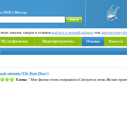
на
DVD
и
Blu-ray
воих заказов, скидок и отзывов
войдите в личный кабинет
или
зарегистрируйт
Мультфильмы
Видеопрограммы
Отзывы
Новости
Й
ый дневник (The Rum Diary)
Елена:
" Мне фильм очень понравился.Смотрится легко.Желаю прият