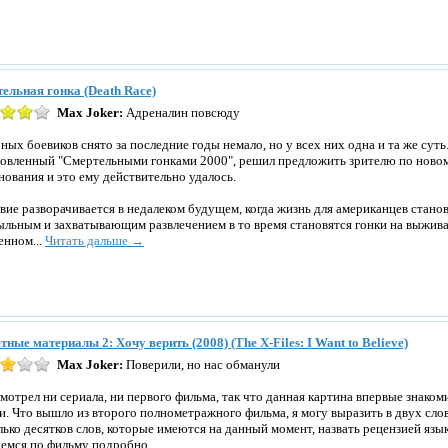
ельная гонка (Death Race)
Max Joker:
Адреналин повсюду
ных боевиков снято за последние годы немало, но у всех них одна и та же суть
овленный "Смертельными гонками 2000", решил предложить зрителю по ново
нования и это ему действительно удалось.
вие разворачивается в недалеком будущем, когда жизнь для американцев стано
льным и захватывающим развлечением в то время становятся гонки на выжива
енном...
Читать дальше →
тные материалы 2: Хочу верить (2008) (The X-Files: I Want to Believe)
Max Joker:
Поверили, но нас обманули
смотрел ни сериала, ни первого фильма, так что данная картина впервые знако
и. Что вышло из второго полнометражного фильма, я могу выразить в двух слов
лько десятков слов, которые имеются на данный момент, назвать рецензией язык
емся по фильму подробно...