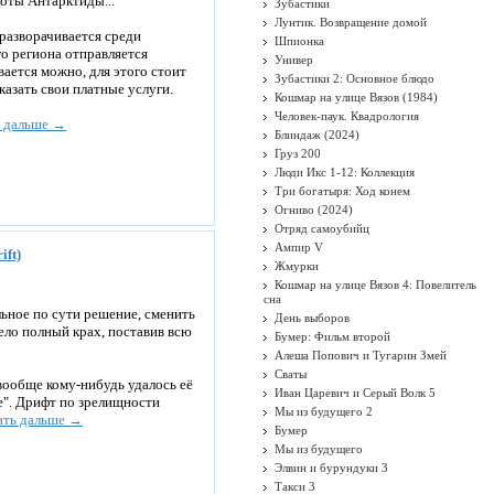
оты Антарктиды...
Зубастики
Лунтик. Возвращение домой
разворачивается среди
Шпионка
го региона отправляется
Универ
вается можно, для этого стоит
Зубастики 2: Основное блюдо
азать свои платные услуги.
Кошмар на улице Вязов (1984)
Человек-паук. Квадрология
ь дальше →
Блиндаж (2024)
Груз 200
Люди Икс 1-12: Коллекция
Три богатыря: Ход конем
Огниво (2024)
Отряд самоубийц
Ампир V
ift)
Жмурки
Кошмар на улице Вязов 4: Повелитель
сна
льное по сути решение, сменить
День выборов
пело полный крах, поставив всю
Бумер: Фильм второй
Алеша Попович и Тугарин Змей
Сваты
вообще кому-нибудь удалось её
Иван Царевич и Серый Волк 5
же". Дрифт по зрелищности
Мы из будущего 2
ать дальше →
Бумер
Мы из будущего
Элвин и бурундуки 3
Такси 3