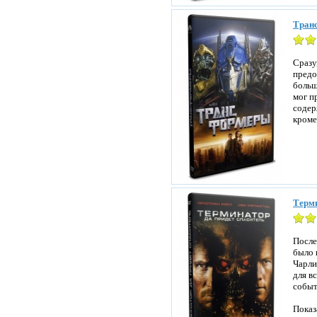
Транс
Сразу
предо
больш
мог п
содер
кроме
Терми
После
было 
Чарли
для в
событ
Показ