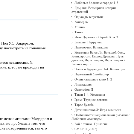
Любовь в большом городе 1-3
Яды, или Всемирная история
отравлений
Однажды в пустыне
Консервы
Ученик
Танки
Иван Царевич и Серый Волк 3
Бывшие. Happy end
. Пол У.С. Андерсон,
Перевозчик: Коллекция
му посмотреть на гоночные
Коллекция Брюс Ли: Большой босс,
Кулак ярости, Выход Дракона, Путь
дракона, Игра смерти, Игра смерти 2:
вится невыносимой.
Башня смерти.
ние, которые проходят на
Элвин и Бурундуки 1-4. Коллекция
Нереальный блокбастер
Очень страшное кино 1, 2
Ликвидация
Generation П
Такси 1-4. Коллекция
Гром: Трудное детство
Тарас Бульба
Дети шпионов 3: Игра окончена
Особенности национальной рыбалки /
мит меня с агентами Малдером и
Любовные авантюры
ах, но проблема в том, что
Бой с тенью. Трилогия
 не поворачивается, так что
СМЕРШ (2007)