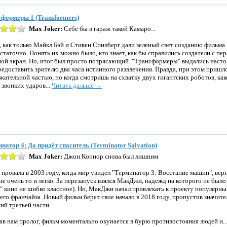
формеры 1 (Transformers)
Max Joker:
Себе бы в гараж такой Камаро...
, как только Майкл Бэй и Стивен Спилберг дали зеленый свет созданию фильма 
статочно. Понять их можно было, кто знает, как бы справились создатели с п
ой экран. Но, итог был просто потрясающий. "Трансформеры" выдались наст
редоставить зрителю два часа истинного развлечения. Правда, при этом пришл
жательной частью, но когда смотришь на схватку двух гигантских роботов, ка
 звонких ударов...
Читать дальше →
натор 4: Да придёт спаситель (Terminator Salvation)
Max Joker:
Джон Коннор снова был лишним
 провала в 2003 году, когда мир увидел "Терминатор 3: Восстание машин", ве
не очень то и легко. За перезапуск взялся МакДжи, надежд на которого не было
" кино не шибко классное). Но, МакДжи начал привлекать к проекту популярн
сего франчайза. Новый фильм берет свое начало в 2018 году, пропустив значи
ий третьей части.
ав нам пролог, фильм моментально окунается в бурю противостояния людей и..