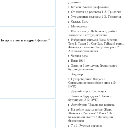
Диканьки
Бэтмен: Коллекция фильмов
От заката до рассвета 1-3. Трилогия
Утомленные солнцем 1-3. Трилогия
Сказка. Есть
Молодежка
Шапито-шоу: Любовь и дружба /
Уважение и сотрудничество
Но пр и этом и мудрый фильм."
Избранные фильмы Люка Бессона.
Том 2: Такси 3 / Онг Бак. Тайский воин /
Фанфан - Тюльпан / Багровые реки 2.
Ангелы апокалипсиса
Черная роза
Ёлки 1914
Элвин и бурундуки: Грандиозное
бурундуключение
Хардкор
Суперсборник: Выпуск 1:
Современное российское кино (10
DVD)
Другой мир 2: Эволюция
Элвин и бурундуки / Элвин и
бурундуки 2 (2 DVD)
Антибумер / Ехали два шофера
На войне, как на войне: Женя,
Женечка и "катюша" / Матч / На
безымянной высоте / Последний
бронепоезд
7 в 1: Русская деревня