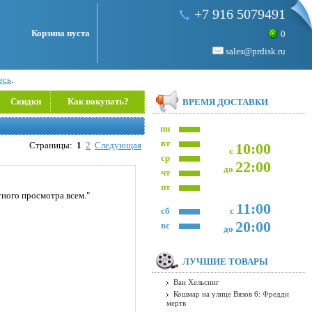
+7 916 5079491
Корзина пуста
0
sales@prdisk.ru
есь
.
Скидки
Как покупать?
ВРЕМЯ ДОСТАВКИ
пн
вт
Страницы:
1
2
Следующая
10:00
с
ср
22:00
до
чт
пт
ного просмотра всем."
11:00
сб
с
20:00
вс
до
ЛУЧШИЕ ТОВАРЫ
Ван Хельсинг
Кошмар на улице Вязов 6: Фредди
мертв