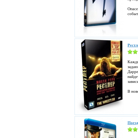
Опасе
событ
Рестл
Кажды
задаю
Дарре
найде
завис
В нов
Поезд