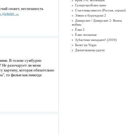
Крик 1-6. Коллекция
Супергеройское кино
гучий сюжет, неспешность
Счастливы вместе (Россия, сериал)
ь дальше →
Элвин и бурундуки 2
Диверсант / Диверсант 2: Конец
войны
Ёлки 5
Ёлки лохматые
Зубастики нападают! (2019)
Билет на Vegas
Джентльмены удачи
ями. В голове сумбурно
? Не разочарует ли меня
у картину, которая обязательно
", то фильм как никогда