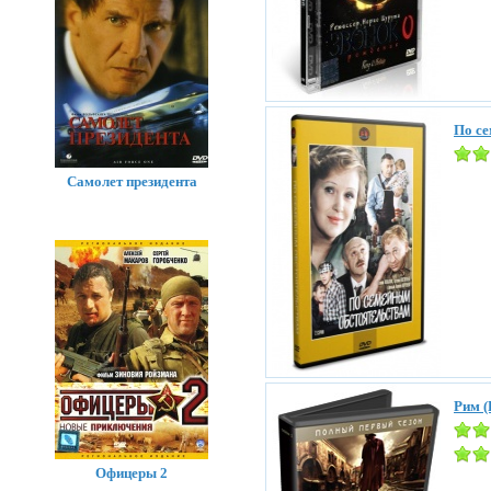
По с
Самолет президента
Рим (
Офицеры 2