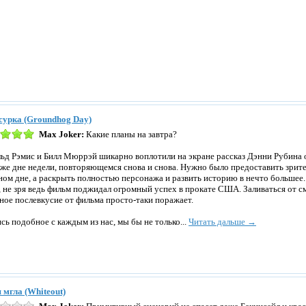
сурка (Groundhog Day)
Max Joker:
Какие планы на завтра?
ьд Рэмис и Билл Мюррэй шикарно воплотили на экране рассказ Дэнни Рубина о
 же дне недели, повторяющемся снова и снова. Нужно было предоставить зрит
ном дне, а раскрыть полностью персонажа и развить историю в нечто большее. 
, не зря ведь фильм поджидал огромный успех в прокате США. Заливаться от см
ное послевкусие от фильма просто-таки поражает.
сь подобное с каждым из нас, мы бы не только...
Читать дальше →
 мгла (Whiteout)