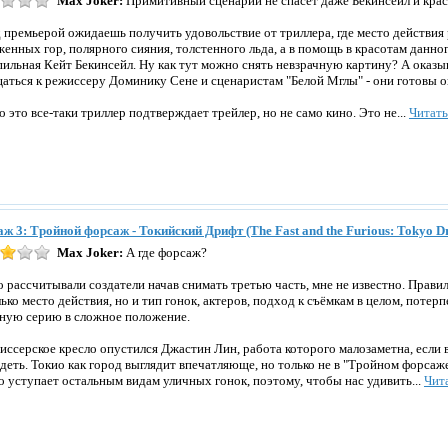
Max Joker:
Примитивный сценарий не спасет даже Бекинсейл и крас
 премьерой ожидаешь получить удовольствие от триллера, где место действия 
женных гор, полярного сияния, толстенного льда, а в помощь в красотам данно
пильная Кейт Бекинсейл. Ну как тут можно снять невзрачную картину? А оказы
аться к режиссеру Доминику Сене и сценаристам "Белой Мглы" - они готовы ок
то это все-таки триллер подтверждает трейлер, но не само кино. Это не...
Читат
ж 3: Тройной форсаж - Токийский Дрифт (The Fast and the Furious: Tokyo Dr
Max Joker:
А где форсаж?
о рассчитывали создатели начав снимать третью часть, мне не известно. Прави
лько место действия, но и тип гонок, актеров, подход к съёмкам в целом, потер
ную серию в сложное положение.
иссерское кресло опустился Джастин Лин, работа которого малозаметна, если 
ядеть. Токио как город выглядит впечатляюще, но только не в "Тройном форса
о уступает остальным видам уличных гонок, поэтому, чтобы нас удивить...
Чит