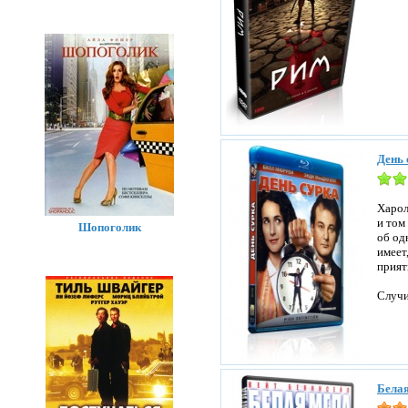
День 
Харол
и том
Шопоголик
об од
имеет
прият
Случи
Белая