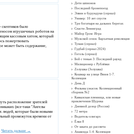
Дети шпионов
Последний бронепоезд
Элвин и бурундуки (сериал)
Универ: 10 лет спустя
Три богатыря на дальних берегах
- скептиков было
Спасти Ленинград
ереносом игрушечных роботов на
Майор Гром: Игра
оящим кассовым хитом, который
Мужской сезон. Бархатная революция
ось пожертвовать
Туман (сериал)
кое может быть содержание,
Гудбай (сериал 2024)
Гоголь (сериал)
Бой с тенью 3: Последний раунд
Милиционер с Рублёвки
Zолушка (Золушка)
Кошмар на улице Вязов 1-7.
Коллекция
День Д
Фильмы ужасов. Коллекционный
сборник №2
Кавказская пленница, или новые
приключения Шурика
рнуть расположение зрителей
 никаких (все-таки "Ангелы
Дневной дозор (Россия)
ых людей, которые были новыми
72 метра
тельный промежуток времени от
Водитель-олигарх
Ёлки 8
От заката до рассвета
.
Читать дальше →
Анаконда 1-4. Коллекция