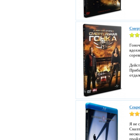
Смерт
Гоноч
вдохн
сорев
Дейст
Прибы
отдал
Секре
Я не 
Скалл
неско
пройд