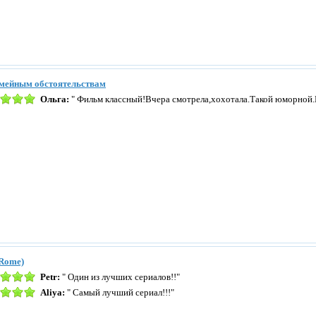
емейным обстоятельствам
Ольга:
" Фильм классный!Вчера смотрела,хохотала.Такой юморной.
Rome)
Petr:
" Один из лучших сериалов!!"
Aliya:
" Самый лучший сериал!!!"