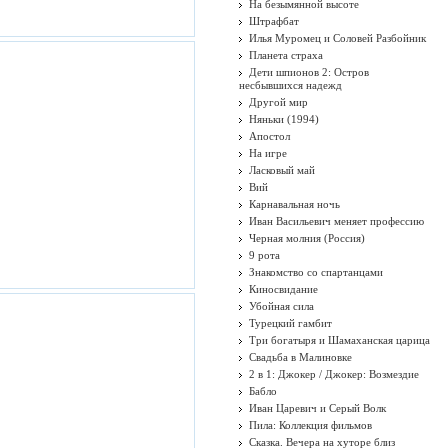
На безымянной высоте
Штрафбат
Илья Муромец и Соловей Разбойник
Планета страха
Дети шпионов 2: Остров
несбывшихся надежд
Другой мир
Няньки (1994)
Апостол
На игре
Ласковый май
Вий
Карнавальная ночь
Иван Васильевич меняет профессию
Черная молния (Россия)
9 рота
Знакомство со спартанцами
Киносвидание
Убойная сила
Турецкий гамбит
Три богатыря и Шамаханская царица
Свадьба в Малиновке
2 в 1: Джокер / Джокер: Возмездие
Бабло
Иван Царевич и Серый Волк
Пила: Коллекция фильмов
Сказка. Вечера на хуторе близ