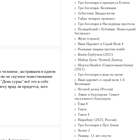
Три богатыря и принцесса Египта
Три богатыря. Коллекция
Зубастики: Квадрология
Тайна четырех принцесс
Три богатыря и Наследница престола
Полицейский с Рублёвки. Новогодний
беспредел
Жуки (сериал)
Иван Царевич и Серый Волк 4
Реальные пацаны против зомби
Конёк-Горбунок (2021)
Майор Гром: Чумной Доктор
Мортал Комбат (Смертельная битва)
(2021)
 человеке, застрявшем в одном
Три богатыря и конь на троне
елю не скучное повествование
Иван царевич и серый волк 1-6.
"День сурка" всё это в себе
Коллекция
еху вряд ли придется, зато
Ночной дозор (Россия)
Элвин и бурундуки: Секрет
пасхального бурундука
Ёлки 9
Такси
Такси 4
Нюрнберг (2023, Россия)
Три богатыря и Пуп Земли
Холоп 2
Универ. 13 лет спустя