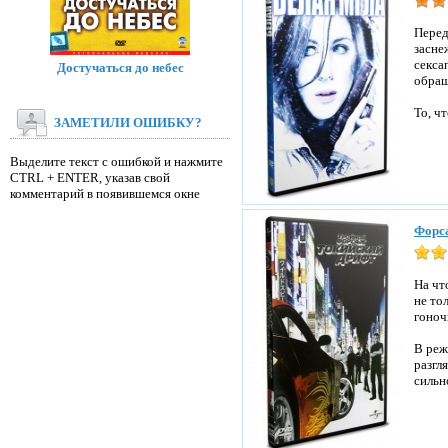
Перед
засне
секса
Достучаться до небес
обращ
То, ч
ЗАМЕТИЛИ ОШИБКУ?
Выделите текст с ошибкой и нажмите
CTRL + ENTER, указав свой
комментарий в появившемся окне
Форса
На чт
не то
гоноч
В реж
разгл
сильн