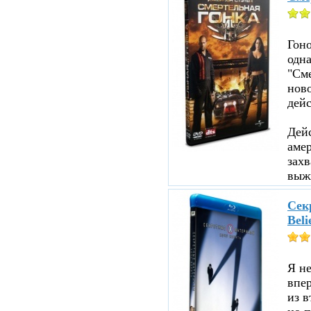
Гоно
одна
"См
ново
дейс
Дейс
аме
зах
выжи
Секр
Beli
Я не
впе
из в