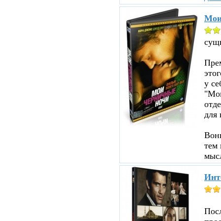
Мои
сущ
Прем
этог
у се
"Мои
отд
для 
Вон
тем 
мыс
Инт
Пос