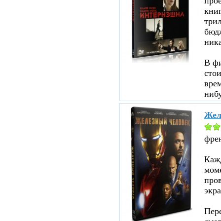
прое
кни
три
бюд
ник
В ф
стои
врем
нибу
Жел
фре
Кажд
моме
пров
экра
Пере