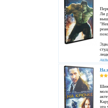
Пер
Ли р
вышл
"Нев
реа
похо
Эдв
сту
люде
дал
На 
Шика
мол
акте
Кару
это 