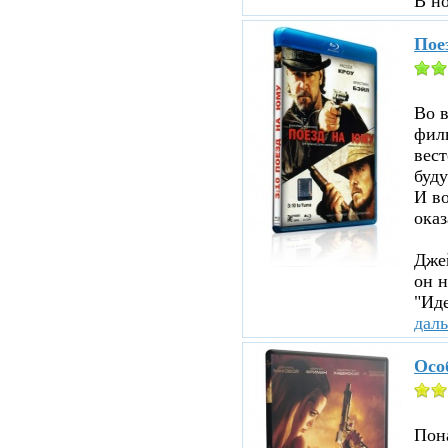
В н
Пое
Во 
филь
вест
буду
И во
оказ
Джей
он н
"Иде
дал
Осо
Пона