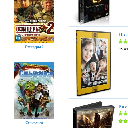
По 
Офицеры 2
смо
Рим
Смывайся