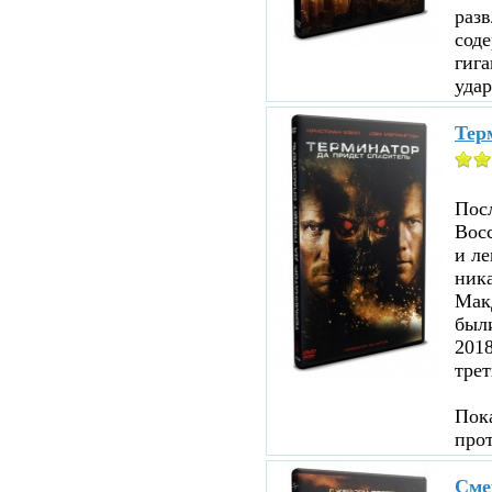
раз
соде
гига
удар
Терм
Посл
Восс
и ле
ника
Мак
были
201
трет
Пока
про
Сме