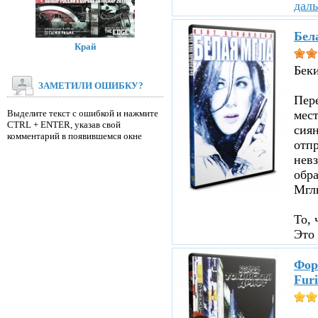
дал
Бел
Край
Бек
ЗАМЕТИЛИ ОШИБКУ?
Пере
Выделите текст с ошибкой и нажмите
мест
CTRL + ENTER, указав свой
сиян
комментарий в появившемся окне
отпр
невз
обр
Мглы
То, 
Это 
Фор
Furi