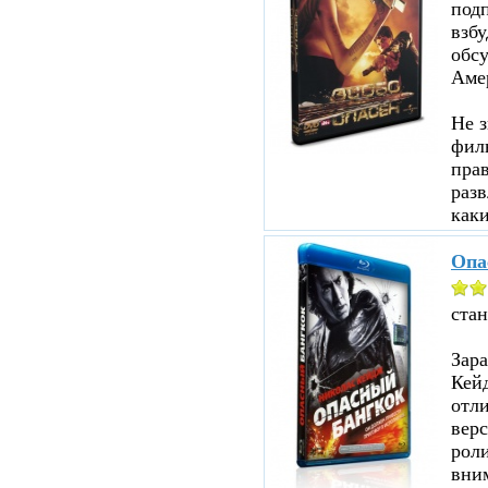
под
взбу
обсу
Аме
Не з
филь
прав
разв
каки
Опа
ста
Зар
Кейд
отл
верс
роли
вни