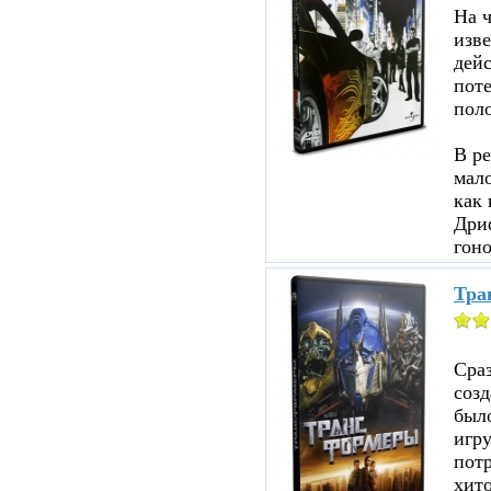
На ч
изве
дейс
пот
пол
В ре
мало
как 
Дри
гоно
Тра
Сраз
соз
было
игр
пот
хито