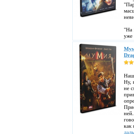
"Пар
мас
нев
"На 
уже 
Мум
Dra
Нашл
Ну, 
не с
прив
опре
При
ней.
гово
как 
дал