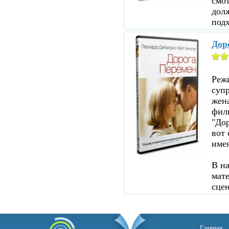
смот
дол
подх
Дор
Реж
суп
жен
филь
"До
вот 
име
В н
мате
сцен
Главная