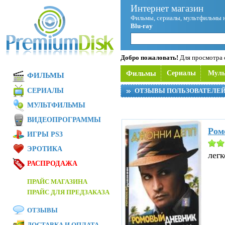
Интернет магазин
Фильмы, сериалы, мультфильмы 
Blu-ray
Добро пожаловать!
Для просмотра с
Фильмы
Сериалы
Мул
ФИЛЬМЫ
СЕРИАЛЫ
ОТЗЫВЫ ПОЛЬЗОВАТЕЛЕ
МУЛЬТФИЛЬМЫ
ВИДЕОПРОГРАММЫ
Ром
ИГРЫ PS3
ЭРОТИКА
легк
РАСПРОДАЖА
ПРАЙС МАГАЗИНА
ПРАЙС ДЛЯ ПРЕДЗАКАЗА
ОТЗЫВЫ
ДОСТАВКА И ОПЛАТА