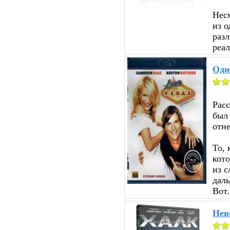
Несм
из о
разл
реал
Одн
Рас
был
отне
То, 
кот
из с
даль
Вот.
Нев