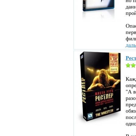
но п
данн
прой
Опа
перв
филь
дал
Рест
Каж
опр
"А в
раз
пред
обя
посл
одно