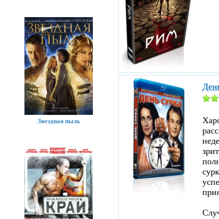
Ден
Хар
Звездная пыль
расс
нед
зрит
полн
сурк
успе
прия
Случ