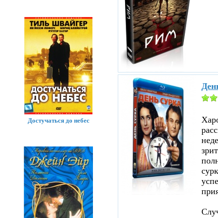
Ден
Хар
Достучаться до небес
расс
нед
зрит
полн
сурк
успе
прия
Случ