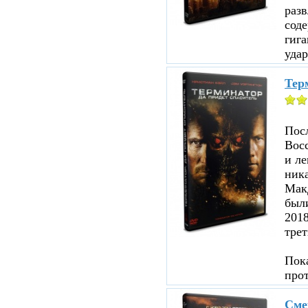
раз
соде
гига
удар
Терм
Посл
Восс
и ле
ника
Мак
были
201
трет
Пока
про
Сме