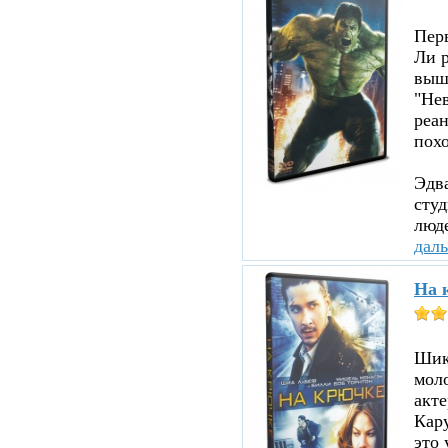
Пер
Ли р
вышл
"Нев
реа
похо
Эдв
сту
люде
дал
На 
Шика
мол
акте
Кару
это 