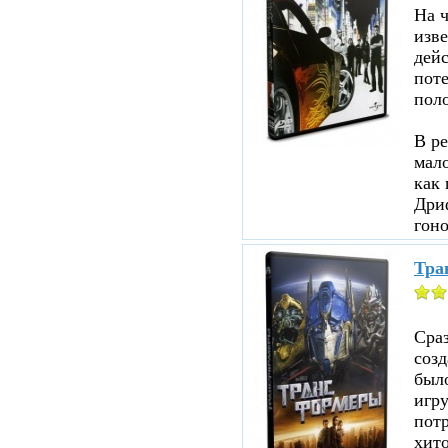
На ч
изве
дейс
пот
пол
В ре
мало
как 
Дри
гоно
Тра
Сраз
соз
было
игр
пот
хито