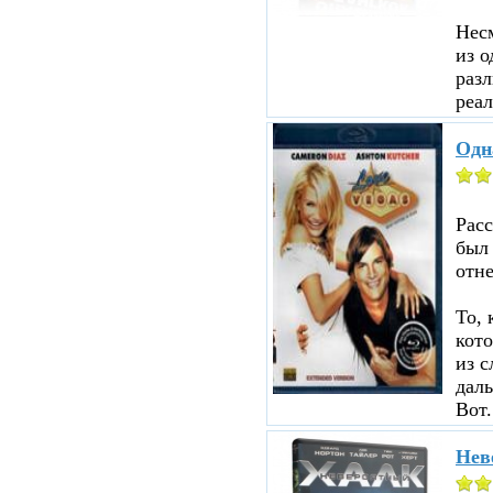
Несм
из о
разл
реал
Одн
Рас
был
отне
То, 
кот
из с
даль
Вот.
Нев