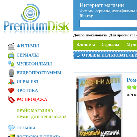
Интернет магазин
Фильмы, сериалы, мультфильмы 
Blu-ray
Добро пожаловать!
Для просмотра с
Фильмы
Сериалы
Мул
ФИЛЬМЫ
СЕРИАЛЫ
ОТЗЫВЫ ПОЛЬЗОВАТЕЛЕ
МУЛЬТФИЛЬМЫ
ВИДЕОПРОГРАММЫ
Ром
ИГРЫ PS3
ЭРОТИКА
легк
РАСПРОДАЖА
ПРАЙС МАГАЗИНА
ПРАЙС ДЛЯ ПРЕДЗАКАЗА
ОТЗЫВЫ
ДОСТАВКА И ОПЛАТА