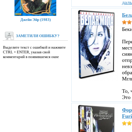
дал
Бел
Джейн Эйр (1983)
Бек
ЗАМЕТИЛИ ОШИБКУ?
Пере
мест
Выделите текст с ошибкой и нажмите
CTRL + ENTER, указав свой
сиян
комментарий в появившемся окне
отпр
невз
обр
Мглы
То, 
Это 
Фор
Furi