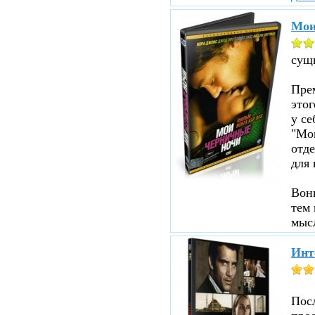
Мои
сущ
Прем
этог
у се
"Мои
отд
для 
Вон
тем 
мыс
Инт
Пос