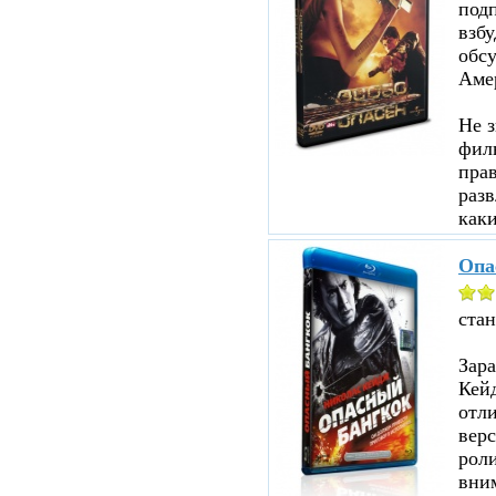
под
взбу
обсу
Аме
Не з
филь
прав
разв
каки
Опа
ста
Зар
Кейд
отл
верс
роли
вни