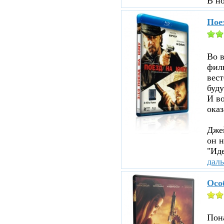
В н
Пое
Во 
филь
вест
буду
И во
оказ
Джей
он н
"Иде
дал
Осо
Пона