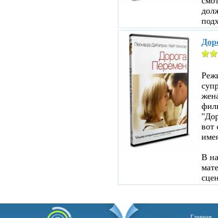
смот
дол
подх
Дор
Реж
суп
жен
филь
"До
вот 
име
В н
мате
сцен
Главная