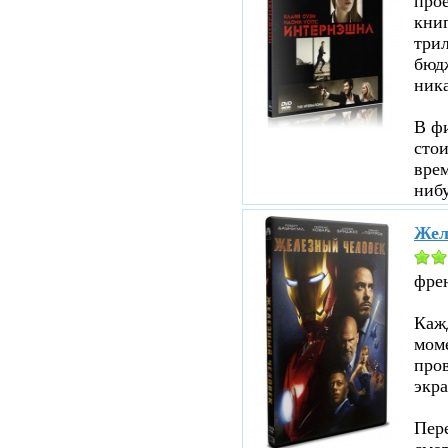
прое
кни
три
бюд
ник
В ф
стои
врем
нибу
Жел
фре
Кажд
моме
пров
экра
Пере