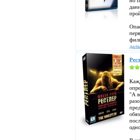
но п
данн
прой
Опа
перв
филь
дал
Рест
Каж
опр
"А в
раз
пред
обя
посл
одно