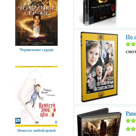
По 
Чернильное сердце
смо
Рим
Невеста любой ценой