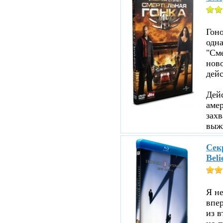
Гоно
одна
"См
ново
дейс
Дейс
аме
зах
выжи
Секр
Beli
Я не
впе
из в