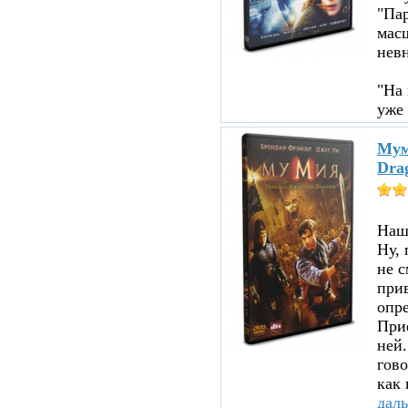
"Пар
мас
нев
"На 
уже 
Мум
Dra
Нашл
Ну, 
не с
прив
опре
При
ней.
гово
как 
дал