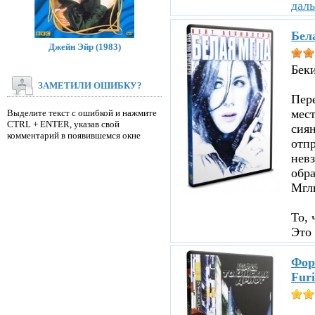
дал
Бел
Джейн Эйр (1983)
Бек
ЗАМЕТИЛИ ОШИБКУ?
Пере
мест
Выделите текст с ошибкой и нажмите
CTRL + ENTER, указав свой
сиян
комментарий в появившемся окне
отпр
невз
обр
Мглы
То, 
Это 
Фор
Furi