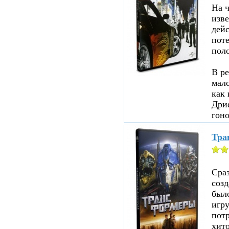
На ч
изве
дейс
пот
пол
В ре
мало
как 
Дри
гоно
Тра
Сраз
соз
было
игр
пот
хито