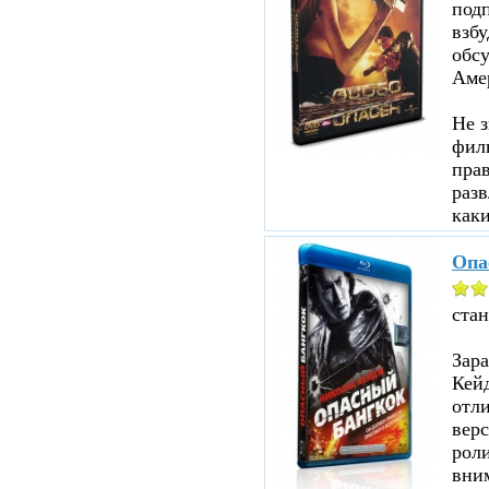
под
взбу
обсу
Аме
Не з
филь
прав
разв
каки
Опа
ста
Зар
Кейд
отл
верс
роли
вни