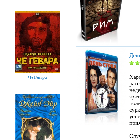
Ден
Хар
Че Гевара
расс
нед
зрит
полн
сурк
успе
прия
Случ