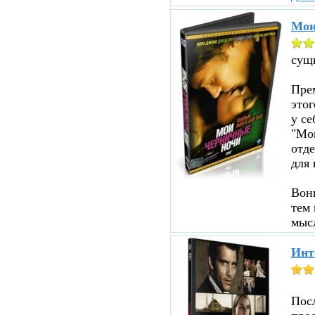
Мои
сущ
Прем
этог
у се
"Мои
отд
для 
Вон
тем 
мыс
Инт
Пос