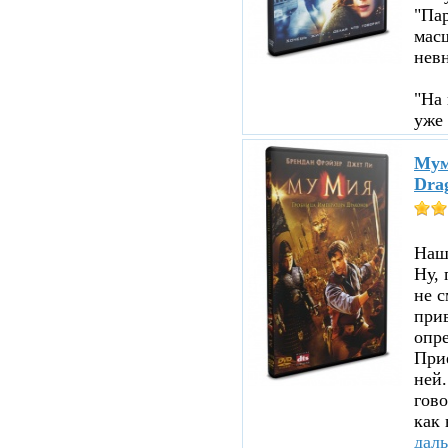
"Пар
мас
нев
"На 
уже 
Мум
Dra
Нашл
Ну, 
не с
прив
опре
При
ней.
гово
как 
дал