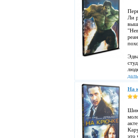
Пер
Ли р
вышл
"Нев
реа
похо
Эдв
сту
люде
дал
На 
Шика
мол
акте
Кару
это 