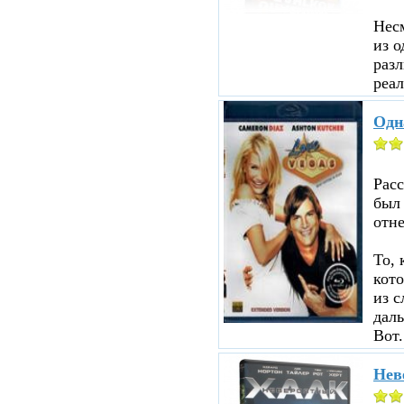
Несм
из о
разл
реал
Одн
Рас
был
отне
То, 
кот
из с
даль
Вот.
Нев