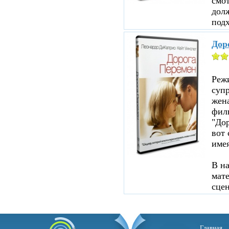
смот
дол
подх
Дор
Реж
суп
жен
филь
"До
вот 
име
В н
мате
сцен
Главная