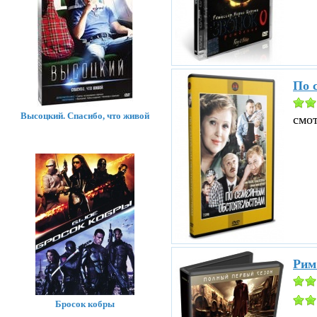
По 
Высоцкий. Спасибо, что живой
смо
Рим
Бросок кобры