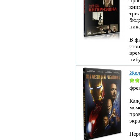
прое
кни
три
бюд
ник
В ф
стои
врем
нибу
Жел
фре
Кажд
моме
пров
экра
Пере