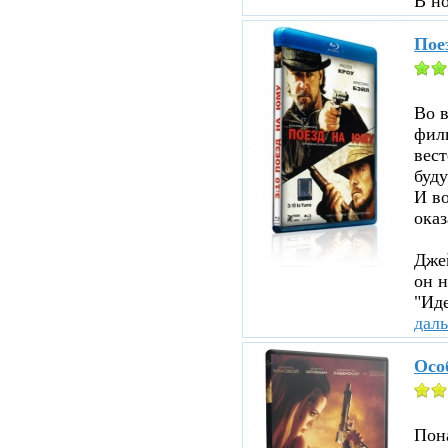
В н
Пое
Во 
филь
вест
буду
И во
оказ
Джей
он н
"Иде
дал
Осо
Пона