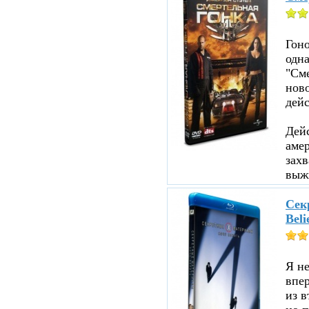
Гоно
одна
"См
ново
дейс
Дейс
аме
зах
выжи
Секр
Beli
Я не
впе
из в