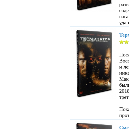
раз
соде
гига
удар
Терм
Посл
Восс
и ле
ника
Мак
были
201
трет
Пока
про
Сме