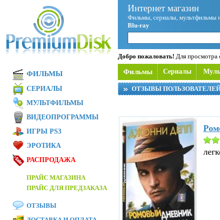
Интернет магазин
Фильмы, сериалы, мультфильмы 
Blu-ray
Добро пожаловать!
Для просмотра с
Фильмы
Сериалы
Мул
ФИЛЬМЫ
СЕРИАЛЫ
ОТЗЫВЫ ПОЛЬЗОВАТЕЛЕ
МУЛЬТФИЛЬМЫ
ВИДЕОПРОГРАММЫ
Ром
ИГРЫ PS3
ЭРОТИКА
легк
РАСПРОДАЖА
ПРАЙС МАГАЗИНА
ПРАЙС ДЛЯ ПРЕДЗАКАЗА
ОТЗЫВЫ
ДОСТАВКА И ОПЛАТА