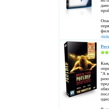
но п
данн
прой
Опа
перв
филь
дал
Рест
Каж
опр
"А в
раз
пред
обя
посл
одно