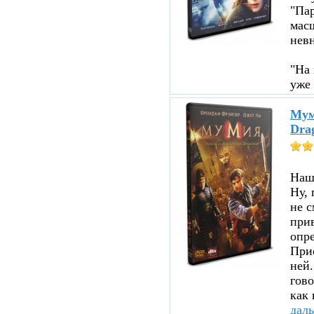
"Пар
мас
нев
"На 
уже 
Мум
Dra
Нашл
Ну, 
не с
прив
опре
При
ней.
гово
как 
дал