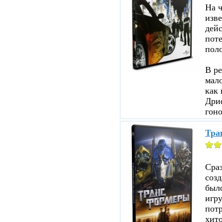
На ч
изве
дейс
пот
пол
В ре
мало
как 
Дри
гоно
Тра
Сраз
соз
было
игр
пот
хито