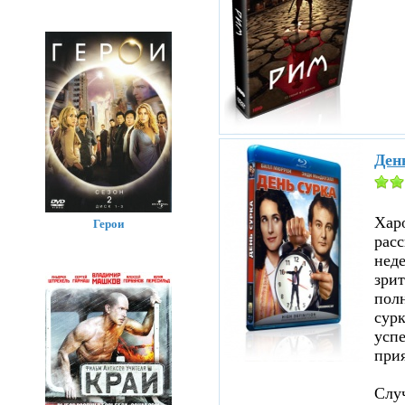
Ден
Хар
Герои
расс
нед
зрит
полн
сурк
успе
прия
Случ