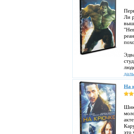
Пер
Ли р
вышл
"Нев
реа
похо
Эдв
сту
люде
дал
На 
Шика
мол
акте
Кару
это 