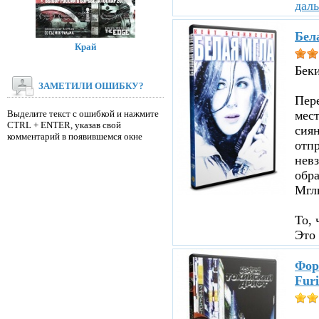
дал
Бел
Край
Бек
ЗАМЕТИЛИ ОШИБКУ?
Пере
Выделите текст с ошибкой и нажмите
мест
CTRL + ENTER, указав свой
сиян
комментарий в появившемся окне
отпр
невз
обр
Мглы
То, 
Это 
Фор
Furi