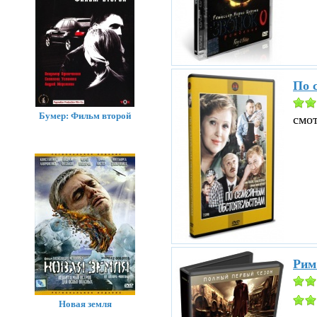
По 
Бумер: Фильм второй
смо
Рим
Новая земля