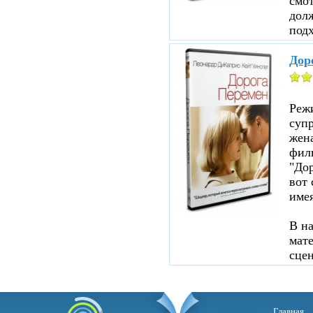
смот
дол
подх
Дор
Реж
суп
жен
филь
"До
вот 
име
В н
мате
сцен
Главная