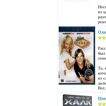
Несм
из о
разл
реал
Одн
Рас
был
отне
То, 
кот
из с
даль
Вот.
Нев