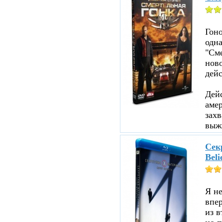
Гоно
одна
"См
ново
дейс
Дейс
аме
зах
выжи
Секр
Beli
Я не
впе
из в