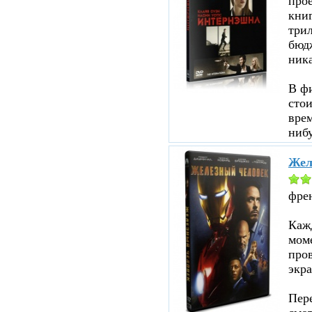
прое
кни
три
бюд
ник
В ф
стои
врем
нибу
Жел
фре
Кажд
моме
пров
экра
Пере