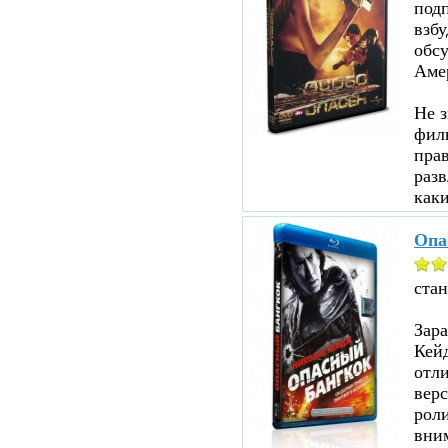
под
взбу
обсу
Аме
Не з
филь
прав
разв
каки
Опа
ста
Зар
Кейд
отл
верс
роли
вни