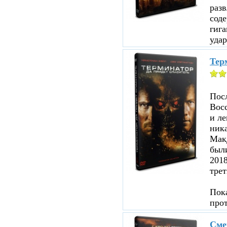
раз
соде
гига
удар
Терм
Посл
Восс
и ле
ника
Мак
были
201
трет
Пока
про
Сме