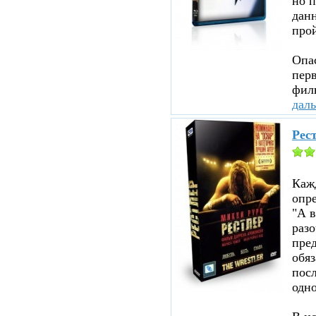
но п
данн
прой
Опа
перв
филь
дал
Рест
Каж
опр
"А в
раз
пред
обя
посл
одно