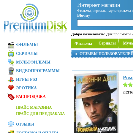
Интернет магазин
Фильмы, сериалы, мультфильмы 
Blu-ray
Добро пожаловать!
Для просмотра с
Фильмы
Сериалы
Мул
ФИЛЬМЫ
СЕРИАЛЫ
ОТЗЫВЫ ПОЛЬЗОВАТЕЛЕ
МУЛЬТФИЛЬМЫ
ВИДЕОПРОГРАММЫ
Ром
ИГРЫ PS3
ЭРОТИКА
легк
РАСПРОДАЖА
ПРАЙС МАГАЗИНА
ПРАЙС ДЛЯ ПРЕДЗАКАЗА
ОТЗЫВЫ
ДОСТАВКА И ОПЛАТА