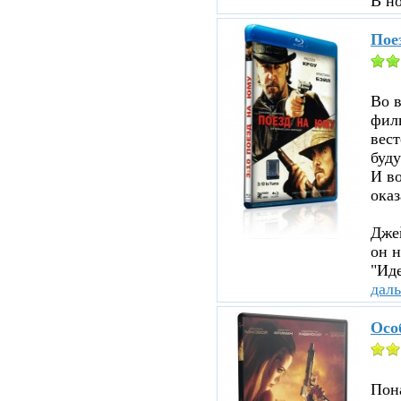
В н
Пое
Во 
филь
вест
буду
И во
оказ
Джей
он н
"Иде
дал
Осо
Пона