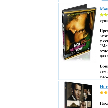
Мои
сущ
Прем
этог
у се
"Мои
отд
для 
Вон
тем 
мыс
Инт
Пос