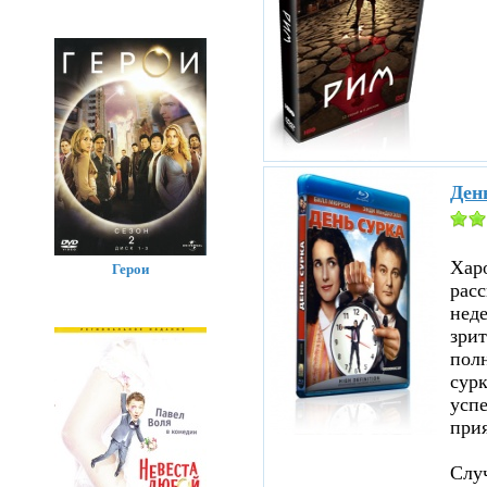
Ден
Хар
Герои
расс
нед
зрит
полн
сурк
успе
прия
Случ