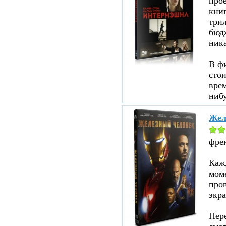
прое
кни
три
бюд
ник
В ф
стои
врем
нибу
Жел
фре
Кажд
моме
пров
экра
Пере