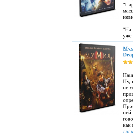
"Пар
мас
нев
"На 
уже 
Мум
Dra
Нашл
Ну, 
не с
прив
опре
При
ней.
гово
как 
дал