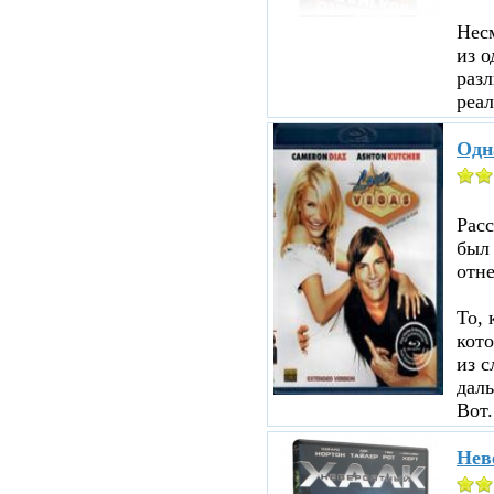
Несм
из о
разл
реал
Одн
Рас
был
отне
То, 
кот
из с
даль
Вот.
Нев