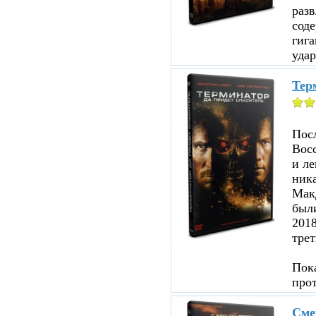
раз
соде
гига
удар
Терм
Посл
Восс
и ле
ника
Мак
были
201
трет
Пока
про
Сме