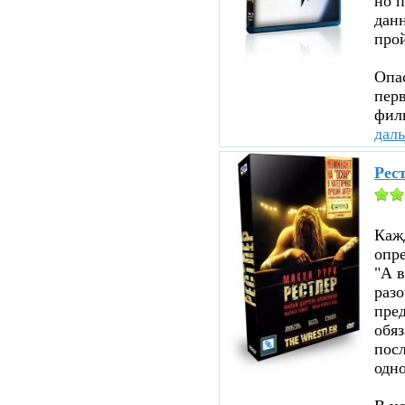
но п
данн
прой
Опа
перв
филь
дал
Рест
Каж
опр
"А в
раз
пред
обя
посл
одно