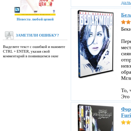
дал
Бел
Невеста любой ценой
Бек
ЗАМЕТИЛИ ОШИБКУ?
Пере
Выделите текст с ошибкой и нажмите
мест
CTRL + ENTER, указав свой
сиян
комментарий в появившемся окне
отпр
невз
обр
Мглы
То, 
Это 
Фор
Furi