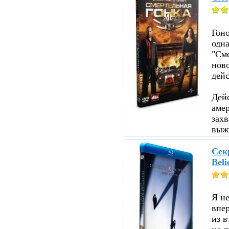
Гоно
одна
"См
ново
дейс
Дейс
аме
зах
выжи
Секр
Beli
Я не
впе
из в