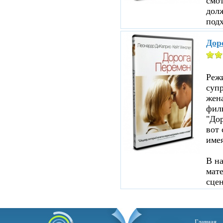
смот
дол
подх
Дор
Реж
суп
жен
филь
"До
вот 
име
В н
мате
сцен
Главная