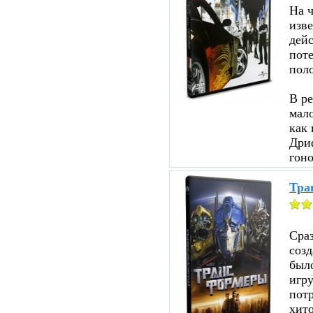
На ч
изве
дейс
пот
пол
В ре
мало
как 
Дри
гоно
Тра
Сраз
соз
было
игр
пот
хито