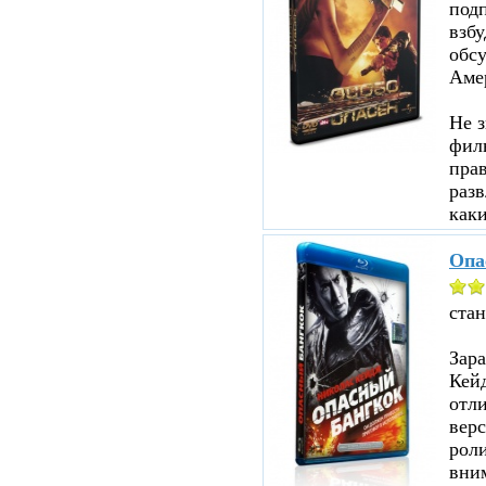
под
взбу
обсу
Аме
Не з
филь
прав
разв
каки
Опа
ста
Зар
Кейд
отл
верс
роли
вни