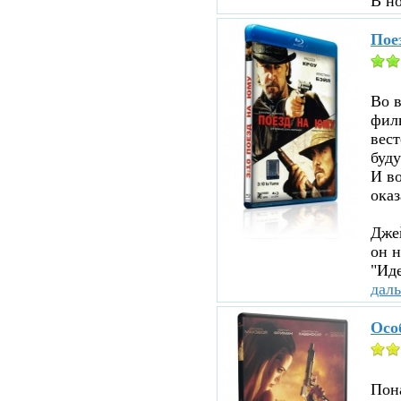
В н
Пое
Во 
филь
вест
буду
И во
оказ
Джей
он н
"Иде
дал
Осо
Пона