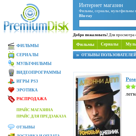
Интернет магазин
Фильмы, сериалы, мультфильмы 
Blu-ray
Добро пожаловать!
Для просмотра с
Фильмы
Сериалы
Мул
ФИЛЬМЫ
СЕРИАЛЫ
ОТЗЫВЫ ПОЛЬЗОВАТЕЛЕ
МУЛЬТФИЛЬМЫ
ВИДЕОПРОГРАММЫ
Ром
ИГРЫ PS3
ЭРОТИКА
легк
РАСПРОДАЖА
ПРАЙС МАГАЗИНА
ПРАЙС ДЛЯ ПРЕДЗАКАЗА
ОТЗЫВЫ
ДОСТАВКА И ОПЛАТА