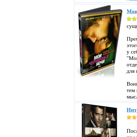
Мои
сущ
Прем
этог
у се
"Мои
отд
для 
Вон
тем 
мыс
Инт
Пос