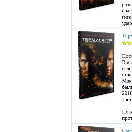
раз
соде
гига
удар
Терм
Посл
Восс
и ле
ника
Мак
были
201
трет
Пока
про
Сме