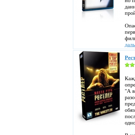
но п
данн
прой
Опа
перв
филь
дал
Рест
Каж
опр
"А в
раз
пред
обя
посл
одно