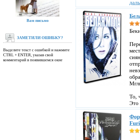
дал
Бел
Вам письмо
Бек
ЗАМЕТИЛИ ОШИБКУ?
Пере
Выделите текст с ошибкой и нажмите
мест
CTRL + ENTER, указав свой
сиян
комментарий в появившемся окне
отпр
невз
обр
Мглы
То, 
Это 
Фор
Furi