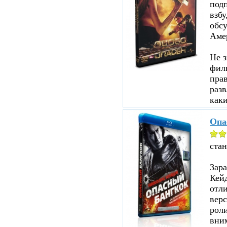
под
взбу
обсу
Аме
Не з
филь
прав
разв
каки
Опа
ста
Зар
Кейд
отл
верс
роли
вни