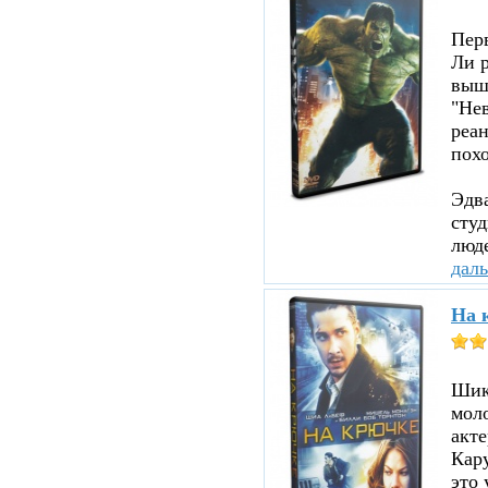
Пер
Ли р
вышл
"Нев
реа
похо
Эдв
сту
люде
дал
На 
Шика
мол
акте
Кару
это 