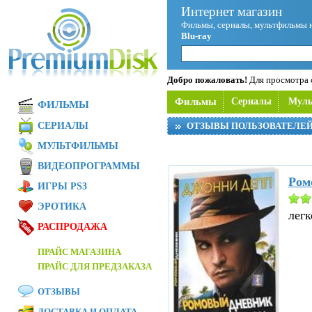
Интернет магазин
Фильмы, сериалы, мультфильмы 
Blu-ray
Добро пожаловать!
Для просмотра с
Фильмы
Сериалы
Мул
ФИЛЬМЫ
СЕРИАЛЫ
ОТЗЫВЫ ПОЛЬЗОВАТЕЛЕ
МУЛЬТФИЛЬМЫ
ВИДЕОПРОГРАММЫ
Ром
ИГРЫ PS3
ЭРОТИКА
легк
РАСПРОДАЖА
ПРАЙС МАГАЗИНА
ПРАЙС ДЛЯ ПРЕДЗАКАЗА
ОТЗЫВЫ
ДОСТАВКА И ОПЛАТА