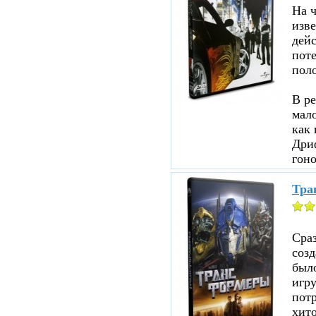
На ч
изве
дейс
пот
пол
В ре
мало
как 
Дри
гоно
Тра
Сраз
соз
было
игр
пот
хито