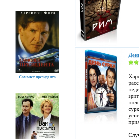
Ден
Хар
Самолет президента
расс
нед
зрит
полн
сурк
успе
прия
Случ