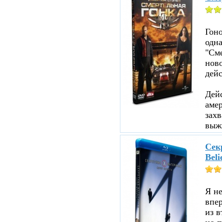
Гоно
одна
"См
ново
дейс
Дейс
аме
зах
выжи
Секр
Beli
Я не
впе
из в