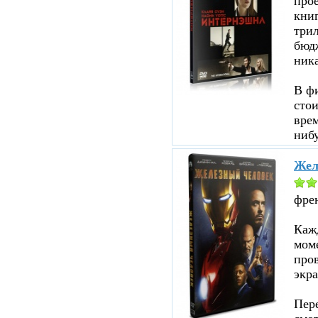
прое
кни
три
бюд
ник
В ф
стои
врем
нибу
Жел
фре
Кажд
моме
пров
экра
Пере