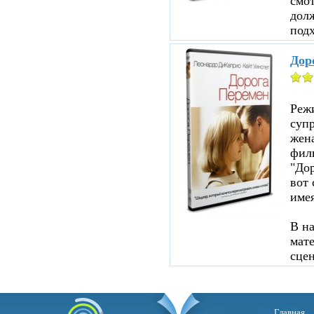
смот
дол
подх
Дор
Реж
суп
жен
филь
"До
вот 
име
В н
мате
сцен
Главная