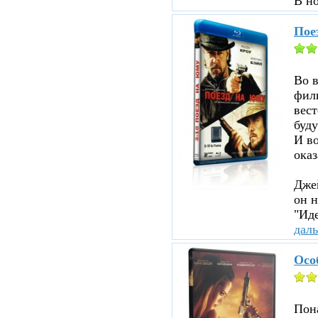
В н
Пое
Во 
филь
вест
буду
И во
оказ
Джей
он н
"Иде
дал
Осо
Пона