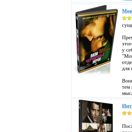
Мои
сущ
Прем
этог
у се
"Мои
отд
для 
Вон
тем 
мыс
Инт
Пос