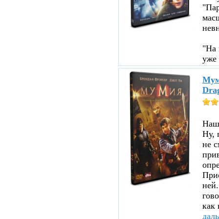
"Пар
мас
нев
"На 
уже 
Мум
Dra
Нашл
Ну, 
не с
прив
опре
При
ней.
гово
как 
дал