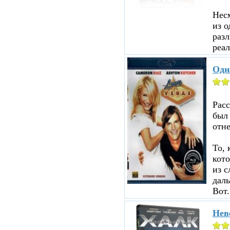
Несм
из о
разл
реал
Одн
Рас
был
отне
То, 
кот
из с
даль
Вот.
Нев