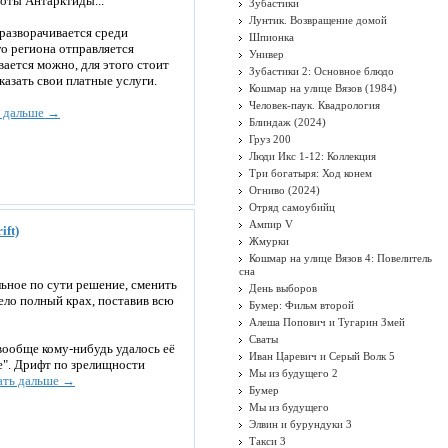
оты Антарктиды...
Зубастики
Лунтик. Возвращение домой
разворачивается среди
Шпионка
го региона отправляется
Универ
вается можно, для этого стоит
Зубастики 2: Основное блюдо
азать свои платные услуги.
Кошмар на улице Вязов (1984)
Человек-паук. Квадрология
ь дальше →
Блиндаж (2024)
Груз 200
Люди Икс 1-12: Коллекция
Три богатыря: Ход конем
Огниво (2024)
Отряд самоубийц
Ампир V
ift)
Жмурки
Кошмар на улице Вязов 4: Повелитель
сна
льное по сути решение, сменить
День выборов
пело полный крах, поставив всю
Бумер: Фильм второй
Алеша Попович и Тугарин Змей
Сваты
вообще кому-нибудь удалось её
Иван Царевич и Серый Волк 5
же". Дрифт по зрелищности
Мы из будущего 2
ать дальше →
Бумер
Мы из будущего
Элвин и бурундуки 3
Такси 3