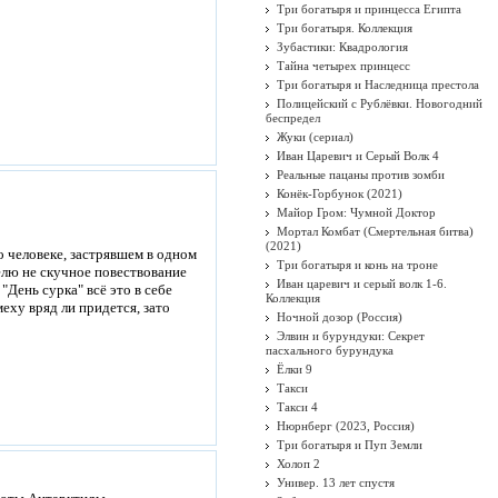
Три богатыря и принцесса Египта
Три богатыря. Коллекция
Зубастики: Квадрология
Тайна четырех принцесс
Три богатыря и Наследница престола
Полицейский с Рублёвки. Новогодний
беспредел
Жуки (сериал)
Иван Царевич и Серый Волк 4
Реальные пацаны против зомби
Конёк-Горбунок (2021)
Майор Гром: Чумной Доктор
Мортал Комбат (Смертельная битва)
(2021)
 человеке, застрявшем в одном
Три богатыря и конь на троне
елю не скучное повествование
Иван царевич и серый волк 1-6.
"День сурка" всё это в себе
Коллекция
еху вряд ли придется, зато
Ночной дозор (Россия)
Элвин и бурундуки: Секрет
пасхального бурундука
Ёлки 9
Такси
Такси 4
Нюрнберг (2023, Россия)
Три богатыря и Пуп Земли
Холоп 2
Универ. 13 лет спустя