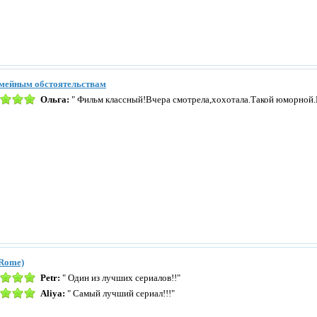
емейным обстоятельствам
Ольга:
" Фильм классный!Вчера смотрела,хохотала.Такой юморной.
Rome)
Petr:
" Один из лучших сериалов!!"
Aliya:
" Самый лучший сериал!!!"