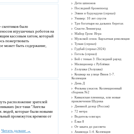
Дети шпионов
Последний бронепоезд
Элвин и бурундуки (сериал)
Универ: 10 лет спустя
Три богатыря на дальних берегах
- скептиков было
Спасти Ленинград
ереносом игрушечных роботов на
Майор Гром: Игра
оящим кассовым хитом, который
Мужской сезон. Бархатная революция
ось пожертвовать
Туман (сериал)
кое может быть содержание,
Гудбай (сериал 2024)
Гоголь (сериал)
Бой с тенью 3: Последний раунд
Милиционер с Рублёвки
Zолушка (Золушка)
Кошмар на улице Вязов 1-7.
Коллекция
День Д
Фильмы ужасов. Коллекционный
сборник №2
Кавказская пленница, или новые
приключения Шурика
рнуть расположение зрителей
 никаких (все-таки "Ангелы
Дневной дозор (Россия)
ых людей, которые были новыми
72 метра
тельный промежуток времени от
Водитель-олигарх
Ёлки 8
От заката до рассвета
.
Читать дальше →
Анаконда 1-4. Коллекция