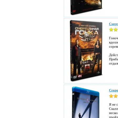
Смерт
Гоноч
вдохн
сорев
Дейст
Прибы
отдал
Секре
Я не 
Скалл
неско
пройд