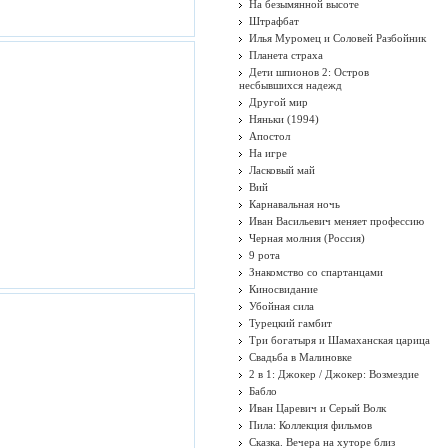
На безымянной высоте
Штрафбат
Илья Муромец и Соловей Разбойник
Планета страха
Дети шпионов 2: Остров
несбывшихся надежд
Другой мир
Няньки (1994)
Апостол
На игре
Ласковый май
Вий
Карнавальная ночь
Иван Васильевич меняет профессию
Черная молния (Россия)
9 рота
Знакомство со спартанцами
Киносвидание
Убойная сила
Турецкий гамбит
Три богатыря и Шамаханская царица
Свадьба в Малиновке
2 в 1: Джокер / Джокер: Возмездие
Бабло
Иван Царевич и Серый Волк
Пила: Коллекция фильмов
Сказка. Вечера на хуторе близ