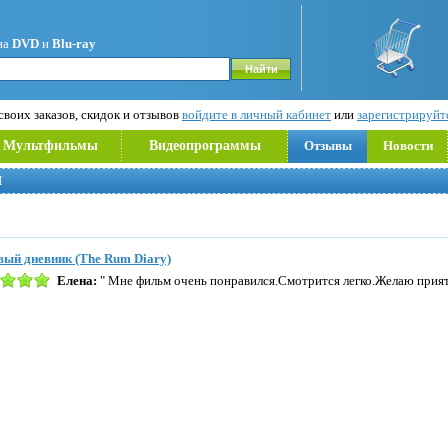
на
DVD
и
Blu-ray
воих заказов, скидок и отзывов
войдите в личный кабинет
или
зарегистрируйт
Мультфильмы
Видеопрограммы
Отзывы
Новости
Й
ый дневник (The Rum Diary)
Елена:
" Мне фильм очень понравился.Смотрится легко.Желаю прият