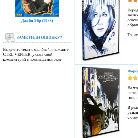
Перед
засне
секса
Джейн Эйр (1983)
обращ
То, ч
ЗАМЕТИЛИ ОШИБКУ?
Выделите текст с ошибкой и нажмите
CTRL + ENTER, указав свой
комментарий в появившемся окне
Форса
На чт
не то
гоноч
В реж
разгл
сильн