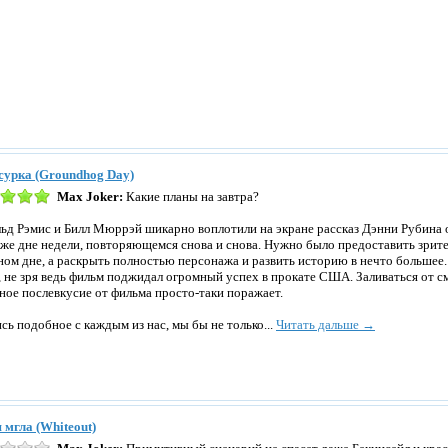
сурка (Groundhog Day)
Max Joker:
Какие планы на завтра?
ьд Рэмис и Билл Мюррэй шикарно воплотили на экране рассказ Дэнни Рубина о
 же дне недели, повторяющемся снова и снова. Нужно было предоставить зрит
ном дне, а раскрыть полностью персонажа и развить историю в нечто большее. 
, не зря ведь фильм поджидал огромный успех в прокате США. Заливаться от см
ное послевкусие от фильма просто-таки поражает.
сь подобное с каждым из нас, мы бы не только...
Читать дальше →
 мгла (Whiteout)