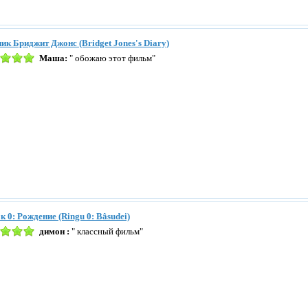
ик Бриджит Джонс (Bridget Jones's Diary)
Маша:
" обожаю этот фильм"
к 0: Рождение (Ringu 0: Bâsudei)
димон :
" классный фильм"