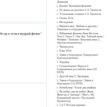
Диканьки
Бэтмен: Коллекция фильмов
От заката до рассвета 1-3. Трилогия
Утомленные солнцем 1-3. Трилогия
Сказка. Есть
Молодежка
Шапито-шоу: Любовь и дружба /
Уважение и сотрудничество
Но пр и этом и мудрый фильм."
Избранные фильмы Люка Бессона.
Том 2: Такси 3 / Онг Бак. Тайский воин /
Фанфан - Тюльпан / Багровые реки 2.
Ангелы апокалипсиса
Черная роза
Ёлки 1914
Элвин и бурундуки: Грандиозное
бурундуключение
Хардкор
Суперсборник: Выпуск 1:
Современное российское кино (10
DVD)
Другой мир 2: Эволюция
Элвин и бурундуки / Элвин и
бурундуки 2 (2 DVD)
Антибумер / Ехали два шофера
На войне, как на войне: Женя,
Женечка и "катюша" / Матч / На
безымянной высоте / Последний
бронепоезд
7 в 1: Русская деревня