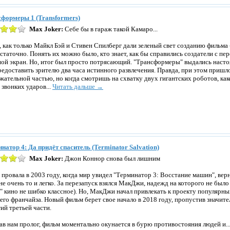
формеры 1 (Transformers)
Max Joker:
Себе бы в гараж такой Камаро...
, как только Майкл Бэй и Стивен Спилберг дали зеленый свет созданию фильма 
статочно. Понять их можно было, кто знает, как бы справились создатели с п
ой экран. Но, итог был просто потрясающий. "Трансформеры" выдались наст
редоставить зрителю два часа истинного развлечения. Правда, при этом пришл
жательной частью, но когда смотришь на схватку двух гигантских роботов, ка
 звонких ударов...
Читать дальше →
натор 4: Да придёт спаситель (Terminator Salvation)
Max Joker:
Джон Коннор снова был лишним
 провала в 2003 году, когда мир увидел "Терминатор 3: Восстание машин", ве
не очень то и легко. За перезапуск взялся МакДжи, надежд на которого не было
" кино не шибко классное). Но, МакДжи начал привлекать к проекту популярн
сего франчайза. Новый фильм берет свое начало в 2018 году, пропустив значи
ий третьей части.
ав нам пролог, фильм моментально окунается в бурю противостояния людей и..