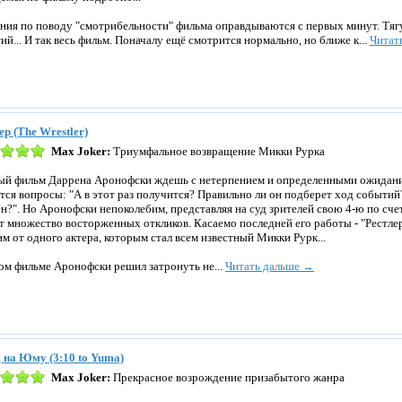
ния по поводу "смотрибельности" фильма оправдываются с первых минут. Тя
ий... И так весь фильм. Поначалу ещё смотрится нормально, но ближе к...
Читат
ер (The Wrestler)
Max Joker:
Триумфальное возвращение Микки Рурка
й фильм Даррена Аронофски ждешь с нетерпением и определенными ожидани
тся вопросы: "А в этот раз получится? Правильно ли он подберет ход событий
н?". Но Аронофски непоколебим, представляя на суд зрителей свою 4-ю по счет
т множество восторженных откликов. Касаемо последней его работы - "Рестлера
им от одного актера, которым стал всем известный Микки Рурк...
ом фильме Аронофски решил затронуть не...
Читать дальше →
 на Юму (3:10 to Yuma)
Max Joker:
Прекрасное возрождение призабытого жанра