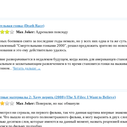
ельная гонка (Death Race)
Max Joker:
Адреналин повсюду
ных боевиков снято за последние годы немало, но у всех них одна и та же суть
овленный "Смертельными гонками 2000", решил предложить зрителю по ново
нования и это ему действительно удалось.
вие разворачивается в недалеком будущем, когда жизнь для американцев стано
льным и захватывающим развлечением в то время становятся гонки на выжива
енном...
Читать дальше →
тные материалы 2: Хочу верить (2008) (The X-Files: I Want to Believe)
Max Joker:
Поверили, но нас обманули
смотрел ни сериала, ни первого фильма, так что данная картина впервые знако
и. Что вышло из второго полнометражного фильма, я могу выразить в двух слов
лько десятков слов, которые имеются на данный момент, назвать рецензией язык
емся по фильму подробно...