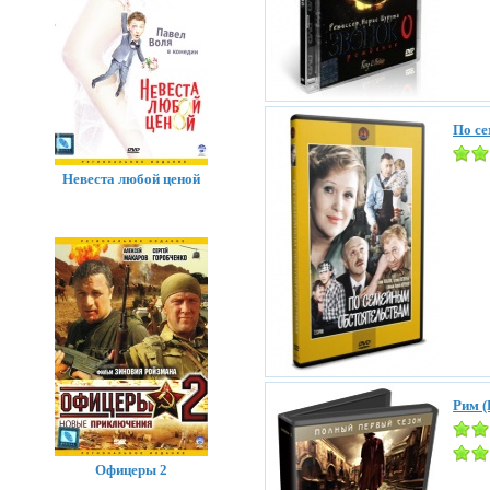
По с
Невеста любой ценой
Рим (
Офицеры 2