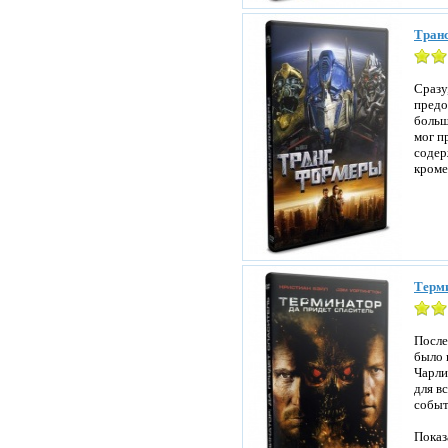
Транс
Сразу
предо
больш
мог п
содер
кроме
Терми
После
было 
Чарли
для в
событ
Показ