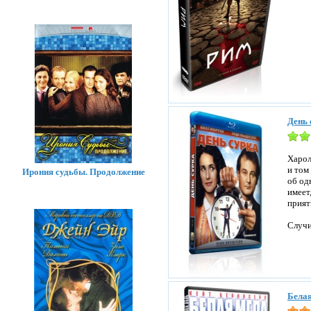
День 
Харол
и том
Ирония судьбы. Продолжение
об од
имеет
прият
Случи
Белая