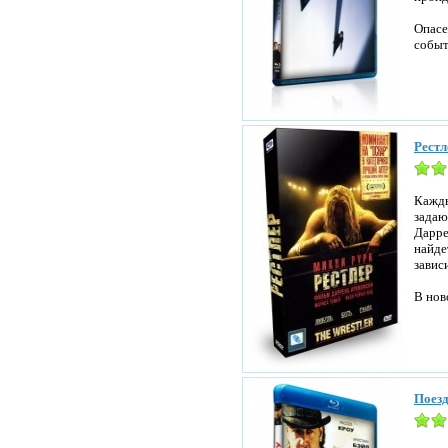
Опасе
событ
Рестл
Кажды
задаю
Дарре
найде
завис
В нов
Поезд