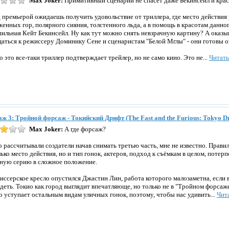
Max Joker:
Примитивный сценарий не спасет даже Бекинсейл и крас
 премьерой ожидаешь получить удовольствие от триллера, где место действия 
женных гор, полярного сияния, толстенного льда, а в помощь в красотам данно
пильная Кейт Бекинсейл. Ну как тут можно снять невзрачную картину? А оказы
аться к режиссеру Доминику Сене и сценаристам "Белой Мглы" - они готовы ок
то это все-таки триллер подтверждает трейлер, но не само кино. Это не...
Читат
ж 3: Тройной форсаж - Токийский Дрифт (The Fast and the Furious: Tokyo Dr
Max Joker:
А где форсаж?
о рассчитывали создатели начав снимать третью часть, мне не известно. Прави
лько место действия, но и тип гонок, актеров, подход к съёмкам в целом, потер
ную серию в сложное положение.
иссерское кресло опустился Джастин Лин, работа которого малозаметна, если 
ядеть. Токио как город выглядит впечатляюще, но только не в "Тройном форса
о уступает остальным видам уличных гонок, поэтому, чтобы нас удивить...
Чит