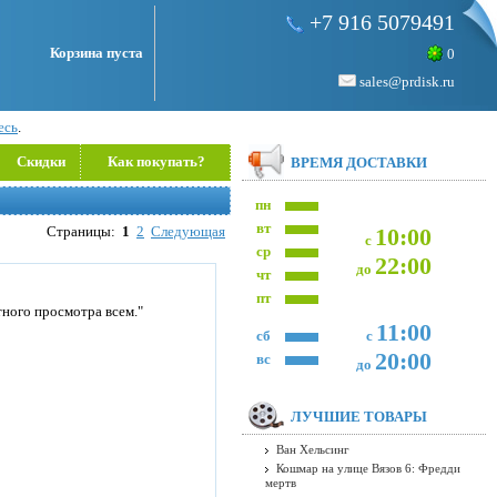
+7 916 5079491
Корзина пуста
0
sales@prdisk.ru
есь
.
Скидки
Как покупать?
ВРЕМЯ ДОСТАВКИ
пн
вт
Страницы:
1
2
Следующая
10:00
с
ср
22:00
до
чт
пт
ного просмотра всем."
11:00
сб
с
20:00
вс
до
ЛУЧШИЕ ТОВАРЫ
Ван Хельсинг
Кошмар на улице Вязов 6: Фредди
мертв