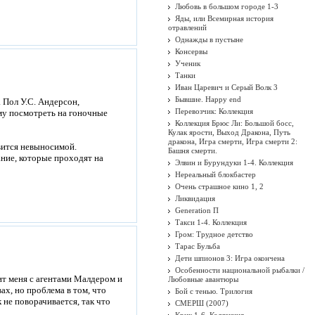
Любовь в большом городе 1-3
Яды, или Всемирная история
отравлений
Однажды в пустыне
Консервы
Ученик
Танки
Иван Царевич и Серый Волк 3
Бывшие. Happy end
. Пол У.С. Андерсон,
Перевозчик: Коллекция
му посмотреть на гоночные
Коллекция Брюс Ли: Большой босс,
Кулак ярости, Выход Дракона, Путь
дракона, Игра смерти, Игра смерти 2:
вится невыносимой.
Башня смерти.
ние, которые проходят на
Элвин и Бурундуки 1-4. Коллекция
Нереальный блокбастер
Очень страшное кино 1, 2
Ликвидация
Generation П
Такси 1-4. Коллекция
Гром: Трудное детство
Тарас Бульба
Дети шпионов 3: Игра окончена
Особенности национальной рыбалки /
мит меня с агентами Малдером и
Любовные авантюры
ах, но проблема в том, что
Бой с тенью. Трилогия
 не поворачивается, так что
СМЕРШ (2007)