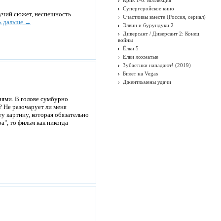
Крик 1-6. Коллекция
Супергеройское кино
гучий сюжет, неспешность
Счастливы вместе (Россия, сериал)
ь дальше →
Элвин и бурундуки 2
Диверсант / Диверсант 2: Конец
войны
Ёлки 5
Ёлки лохматые
Зубастики нападают! (2019)
Билет на Vegas
Джентльмены удачи
ями. В голове сумбурно
? Не разочарует ли меня
у картину, которая обязательно
", то фильм как никогда