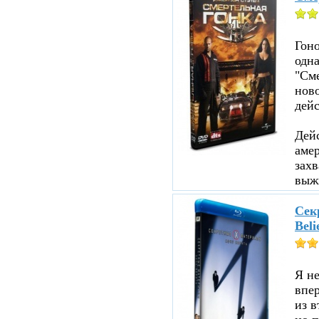
Гоно
одна
"См
ново
дейс
Дейс
аме
зах
выжи
Секр
Beli
Я не
впе
из в