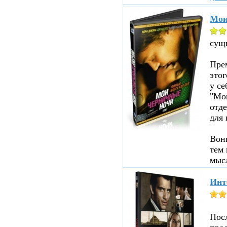
Мои
сущ
Прем
этог
у се
"Мои
отд
для 
Вон
тем 
мыс
Инт
Пос