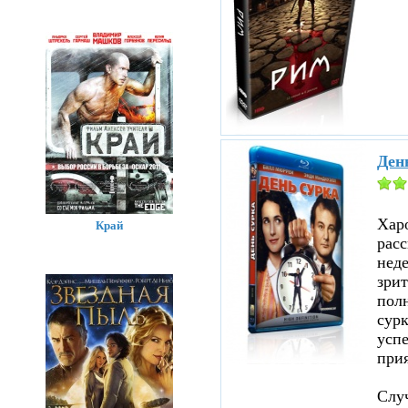
Ден
Хар
Край
расс
нед
зрит
полн
сурк
успе
прия
Случ