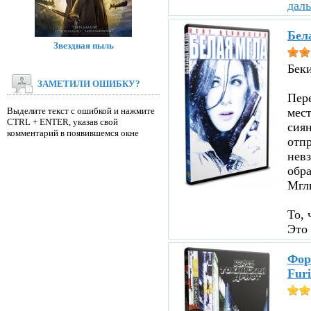
дал
Бел
Звездная пыль
Бек
ЗАМЕТИЛИ ОШИБКУ?
Пере
Выделите текст с ошибкой и нажмите
мест
CTRL + ENTER, указав свой
сиян
комментарий в появившемся окне
отпр
невз
обр
Мглы
То, 
Это 
Фор
Furi