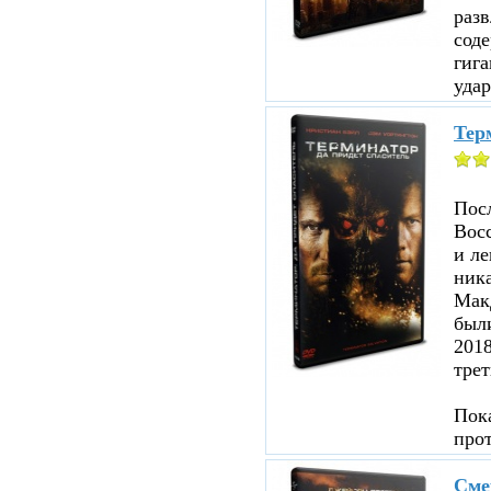
раз
соде
гига
удар
Терм
Посл
Восс
и ле
ника
Мак
были
201
трет
Пока
про
Сме