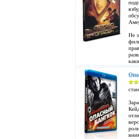
под
взбу
обсу
Аме
Не з
филь
прав
разв
каки
Опа
ста
Зар
Кейд
отл
верс
роли
вни