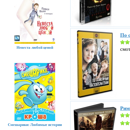
По 
Невеста любой ценой
смо
Рим
Смешарики: Любимые истории