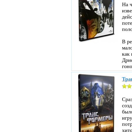
На ч
изве
дейс
пот
пол
В ре
мало
как 
Дри
гоно
Тра
Сраз
соз
было
игр
пот
хито