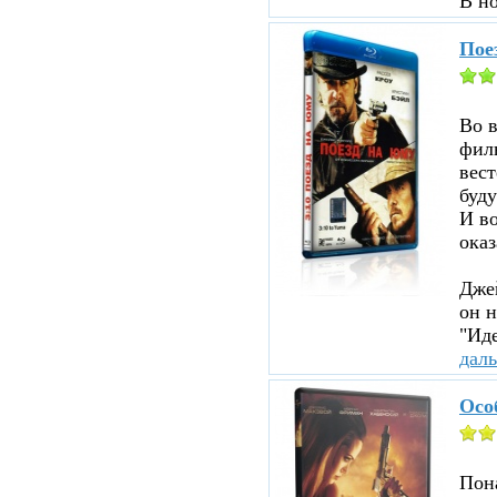
В н
Пое
Во 
филь
вест
буду
И во
оказ
Джей
он н
"Иде
дал
Осо
Пона