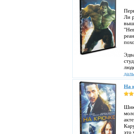
Пер
Ли р
вышл
"Нев
реа
похо
Эдв
сту
люде
дал
На 
Шика
мол
акте
Кару
это 