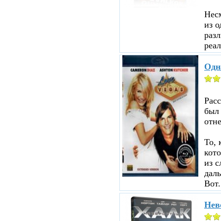
Несм
из о
разл
реал
Одн
Рас
был
отне
То, 
кот
из с
даль
Вот.
Нев