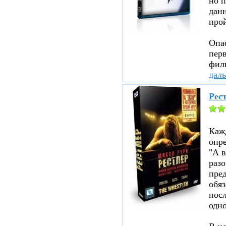
но п
данн
прой
Опа
перв
филь
дал
Рест
Каж
опр
"А в
раз
пред
обя
посл
одно