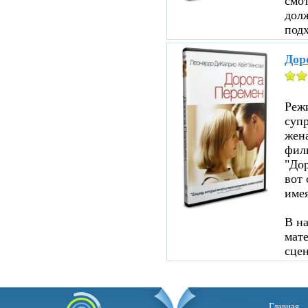
смот
дол
подх
Дор
Реж
суп
жен
филь
"До
вот 
име
В н
мате
сцен
Главная