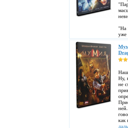
"Пар
мас
нев
"На 
уже 
Мум
Dra
Нашл
Ну, 
не с
прив
опре
При
ней.
гово
как 
дал