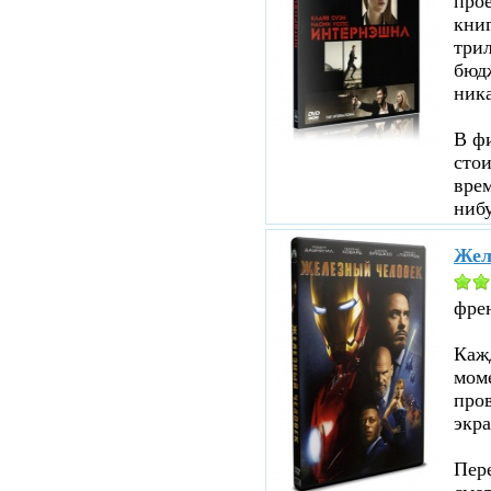
прое
кни
три
бюд
ник
В ф
стои
врем
нибу
Жел
фре
Кажд
моме
пров
экра
Пере