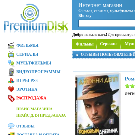
Интернет магазин
Фильмы, сериалы, мультфильмы 
Blu-ray
Добро пожаловать!
Для просмотра с
Фильмы
Сериалы
Мул
ФИЛЬМЫ
СЕРИАЛЫ
ОТЗЫВЫ ПОЛЬЗОВАТЕЛЕ
МУЛЬТФИЛЬМЫ
ВИДЕОПРОГРАММЫ
Ром
ИГРЫ PS3
ЭРОТИКА
легк
РАСПРОДАЖА
ПРАЙС МАГАЗИНА
ПРАЙС ДЛЯ ПРЕДЗАКАЗА
ОТЗЫВЫ
ДОСТАВКА И ОПЛАТА