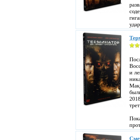
раз
соде
гига
удар
Терм
Посл
Восс
и ле
ника
Мак
были
201
трет
Пока
про
Сме