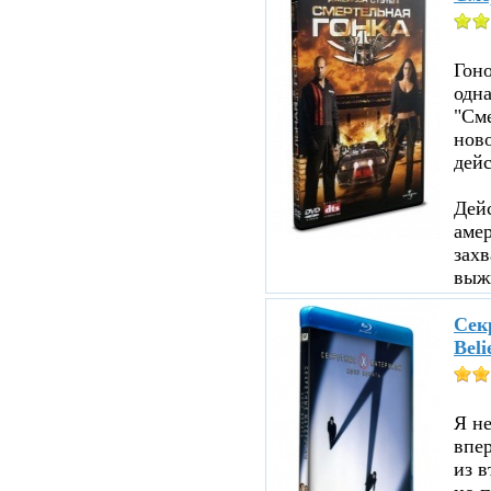
Гоно
одна
"См
ново
дейс
Дейс
аме
зах
выжи
Секр
Beli
Я не
впе
из в