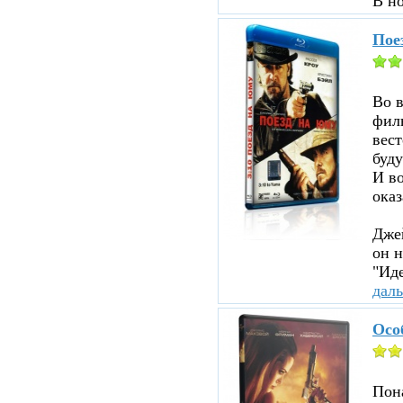
В н
Пое
Во 
филь
вест
буду
И во
оказ
Джей
он н
"Иде
дал
Осо
Пона