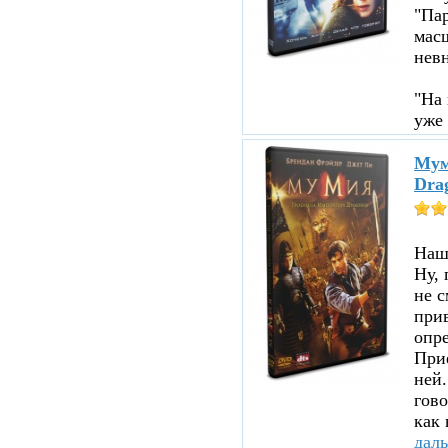
"Пар
мас
нев
"На 
уже 
Мум
Dra
Нашл
Ну, 
не с
прив
опре
При
ней.
гово
как 
дал