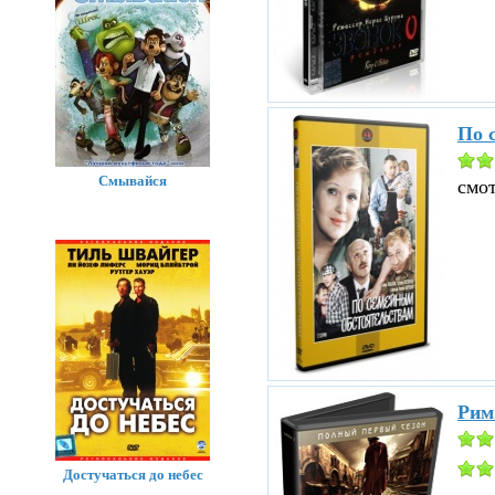
По 
Смывайся
смо
Рим
Достучаться до небес