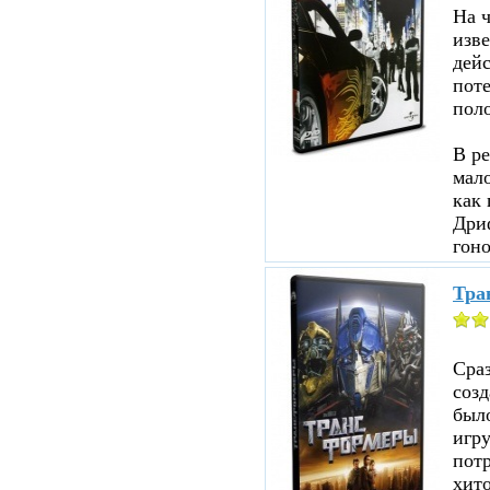
На ч
изве
дейс
пот
пол
В ре
мало
как 
Дри
гоно
Тра
Сраз
соз
было
игр
пот
хито