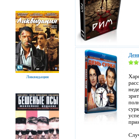
Ден
Хар
Ликвидация
расс
нед
зрит
полн
сурк
успе
прия
Случ