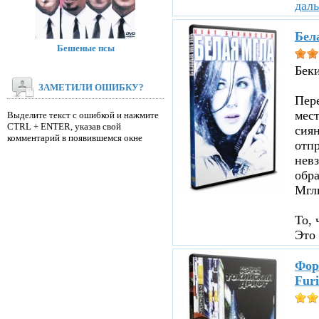
дал
Бел
Бешеные псы
Бек
ЗАМЕТИЛИ ОШИБКУ?
Пере
мест
Выделите текст с ошибкой и нажмите
CTRL + ENTER, указав свой
сиян
комментарий в появившемся окне
отпр
невз
обр
Мглы
То, 
Это 
Фор
Furi