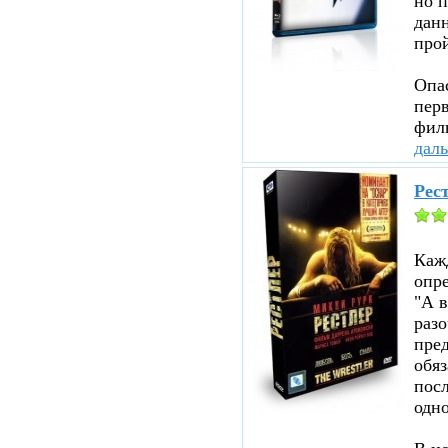
но п
данн
прой
Опа
перв
филь
дал
Рест
Каж
опр
"А в
раз
пред
обя
посл
одно