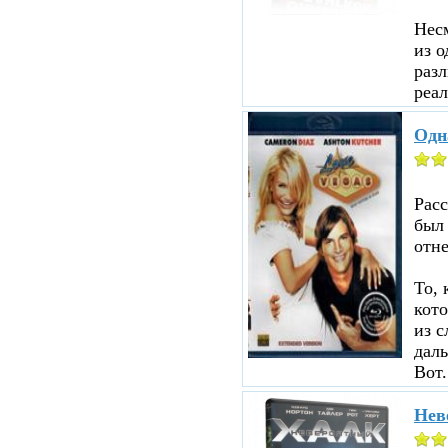
Несм
из о
разл
реал
Одн
Рас
был
отне
То, 
кот
из с
даль
Вот.
Нев