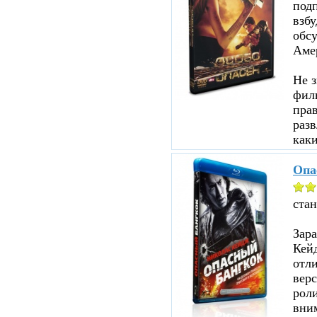
под
взбу
обсу
Аме
Не з
филь
прав
разв
каки
Опа
ста
Зар
Кейд
отл
верс
роли
вни