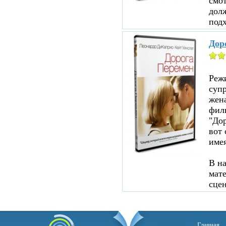
смот
дол
подх
Дор
Реж
суп
жен
филь
"До
вот 
име
В н
мате
сцен
Главная