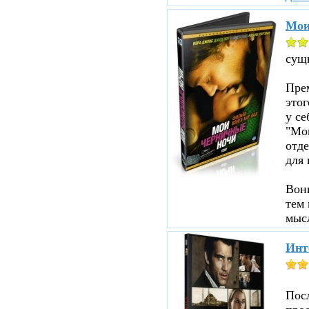
Мои
сущ
Прем
этог
у се
"Мои
отд
для 
Вон
тем 
мыс
Инт
Пос