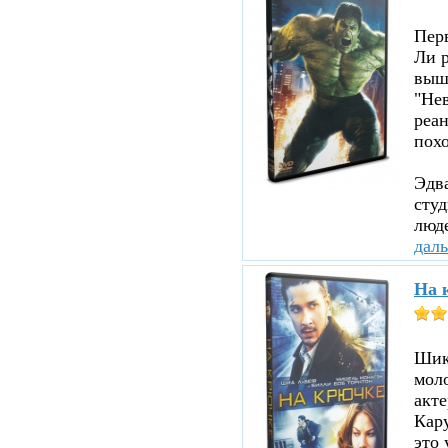
Пер
Ли р
вышл
"Нев
реа
похо
Эдв
сту
люде
дал
На 
Шика
мол
акте
Кару
это 