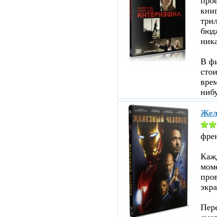
прое
кни
три
бюд
ник
В ф
стои
врем
нибу
Жел
фре
Кажд
моме
пров
экра
Пере