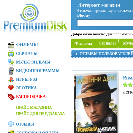
Интернет магазин
Фильмы, сериалы, мультфильмы 
Blu-ray
Добро пожаловать!
Для просмотра с
Фильмы
Сериалы
Мул
ФИЛЬМЫ
СЕРИАЛЫ
ОТЗЫВЫ ПОЛЬЗОВАТЕЛЕ
МУЛЬТФИЛЬМЫ
ВИДЕОПРОГРАММЫ
Ром
ИГРЫ PS3
ЭРОТИКА
легк
РАСПРОДАЖА
ПРАЙС МАГАЗИНА
ПРАЙС ДЛЯ ПРЕДЗАКАЗА
ОТЗЫВЫ
ДОСТАВКА И ОПЛАТА