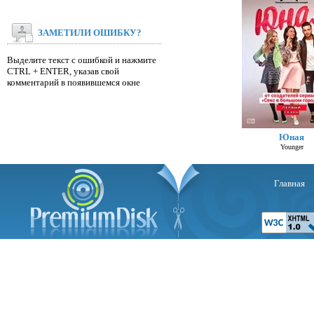
ЗАМЕТИЛИ ОШИБКУ?
Выделите текст с ошибкой и нажмите
CTRL + ENTER, указав свой
комментарий в появившемся окне
Юная
Younger
Главная