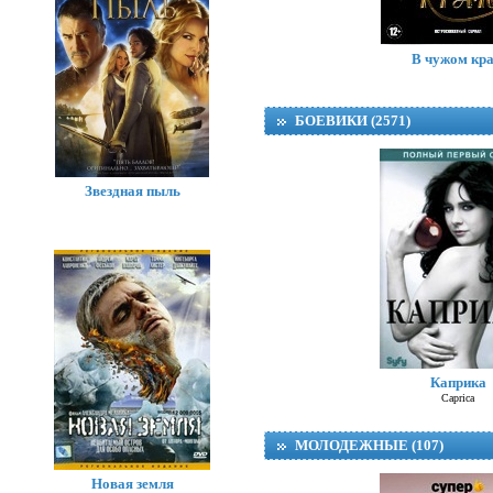
К
В чужом кр
БОЕВИКИ (2571)
Звездная пыль
Каприка
Caprica
МОЛОДЕЖНЫЕ (107)
Новая земля