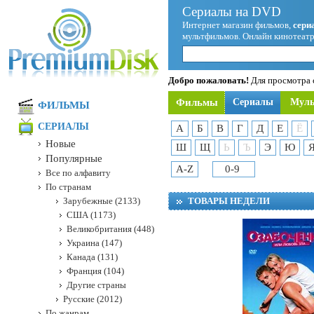
Сериалы на DVD
Интернет магазин фильмов,
сери
мультфильмов. Онлайн кинотеатр
Добро пожаловать!
Для просмотра с
Фильмы
Сериалы
Мул
ФИЛЬМЫ
СЕРИАЛЫ
А
Б
В
Г
Д
Е
Ё
Новые
Ш
Щ
Ь
Ъ
Э
Ю
Популярные
A-Z
0-9
Все по алфавиту
По странам
Зарубежные (2133)
ТОВАРЫ НЕДЕЛИ
США (1173)
Великобритания (448)
Украина (147)
Канада (131)
Франция (104)
Другие страны
Русские (2012)
По жанрам