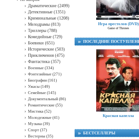
Драматические (2499)
Детективные (1351)
Криминальные (1208)
Игра престолов (DVD)
Мелодрамы (813)
Game of Thrones
Триллеры (788)
Комедийные (729)
ПОСЛЕДНИЕ ПОСТУПЛЕН
Боевики (651)
Исторические (503)
Приключения (475)
Фантастика (357)
Военные (334)
Фэнтезийные (271)
Биографии (161)
Ужасы (149)
Семейные (145)
Документальный (86)
Романтические (55)
Мистика (52)
Красная капелла
Молодежные (41)
Музыка (39)
Спорт (37)
БЕСТСЕЛЛЕРЫ
Вестерны (35)