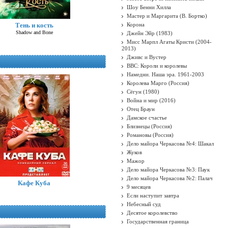
Шоу Бенни Хилла
Мастер и Маргарита (В. Бортко)
Тень и кость
Корона
Shadow and Bone
Джейн Эйр (1983)
Мисс Марпл Агаты Кристи (2004-
2013)
Дживс и Вустер
BBC: Короли и королевы
Намедни. Наша эра. 1961-2003
Королева Марго (Россия)
Сёгун (1980)
Война и мир (2016)
Отец Браун
Дамское счастье
Близнецы (Россия)
Романовы (Россия)
Дело майора Черкасова №4: Шакал
Жуков
Мажор
Дело майора Черкасова №3: Паук
Дело майора Черкасова №2: Палач
Кафе Куба
9 месяцев
Если наступит завтра
Небесный суд
Десятое королевство
Государственная граница