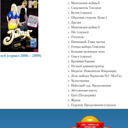
Ментовские войны 8
Следователь Тихонов
Кухня (сериал)
Обратная сторона Луны 2
Друзья
Ментовские войны 9
Пёс (сериал)
Оттепель
Пятницкий. Глава третья
Гетеры майора Соколова
Большая маленькая ложь
луб (сериал 2006 – 2009)
Ольга (сериал)
Кровавая барыня
Ночной администратор
Медичи: Повелители Флоренции
Дело майора Черкасова №1: МосГаз
Чужестранка
Небесный суд. Продолжение
Абсолютная власть
Грач (Посредник)
Журов
Годунов. Продолжение (сериал)