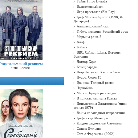
Тайны Ниро Вульфа
Великолепный век
Игра престолов (Blu-Ray)
Граф Монте - Кристо (1998, Ж.
Депардье)
Александровский сад
Гибель империи. Российский урок
Марьина роща 2
Альф
Библия
BBC: Саймон Шама. История
Британии
Доктор Хаус
Стокгольмский реквием
Конец парада
Sthlm Rekviem
Петр Лещенко. Все, что было…
Пуаро: Сезон 13
Граница: Таежный роман
Чернобыль
Миссис Брэдли расследует
В поисках капитана Гранта
Приключения Электроника (мини–
сериал 1979)
Война на западном направлении
Графиня де Монсоро
Кордон следователя Савельева
Сыщик Путилин
Сага о Форсайтах (2002)