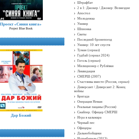
Штрафбат
2 в 1: Джокер / Джокер: Возмездие
Апостол
Молодежка
Проект «Синяя книга»
Универ
Project Blue Book
Шпионка
Сваты
Последний бронепоезд
Универ: 10 лет спустя
Туман (сериал)
Гудбай (сериал 2024)
Гоголь (сериал)
Милиционер с Рублёвки
Ликвидация
СМЕРШ (2007)
Счастливы вместе (Россия, сериал)
Диверсант / Диверсант 2: Конец
войны
Бригада
Операция Неман
Реальные пацаны (Россия)
Снайпер. Офицер СМЕРШ
Дар Божий
Игра в кальмара
Черный пес
Офицеры
Дальнобойщики
Истребители (2013)