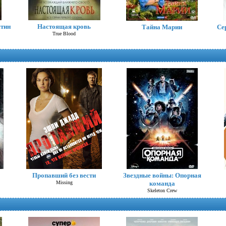
тин
Настоящая кровь
Найди меня
Тайна Марии
Се
True Blood
Follow
Чужая кровь (сериал)
Пропавший без вести
Звездные войны: Опорная
Missing
команда
Skeleton Crew