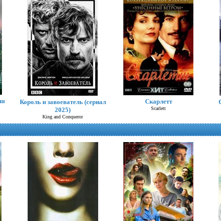
иш
Абсурд
Скарлетт
Король и завоеватель (сериал
Scarlett
2025)
King and Conqueror