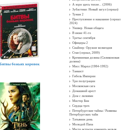
А зори здесь тихие... (2006)
Зубастики: Новый загул (сериал)
Туман 2
Преступление и наказание (сериал
2024)
Универ. Новая общага
В июне 41-го
Третье сентября
Офицеры 2
Снайпер: Оружие возмездия
Стая (сериал, 2009)
Кремниевая долина (Силиконовая
долина)
Битвы божьих коровок
Мисс Марпл (1984-1992)
Танкист
Гибель Империи
Три полуграции
Московская сага
Домашний арест
Дом с лилиями
Мистер Бин
Сердца трех
Петербургские тайны / Развязка
Петербургских тайн
Татьянин день
Молодой Папа
Место встречи изменить нельзя