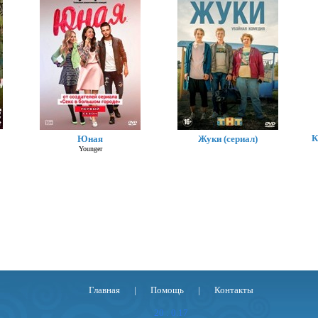
Эхо-3
К
Юная
Жуки (сериал)
Echo 3
Younger
Главная
|
Помощь
|
Контакты
20 : 0.17