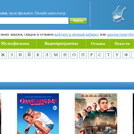
алов
, мультфильмов. Онлайн кинотеатр.
воих заказов, скидок и отзывов
войдите в личный кабинет
или
зарегистрируйт
Мультфильмы
Видеопрограммы
Отзывы
Новости
Ж
З
И
Й
К
Л
М
Н
О
П
Р
С
Т
У
Ф