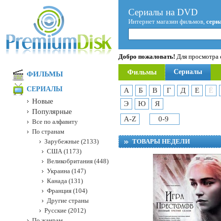
Сериалы на DVD
Интернет магазин фильмов,
сери
Добро пожаловать!
Для просмотра с
Фильмы
Сериалы
ФИЛЬМЫ
СЕРИАЛЫ
А
Б
В
Г
Д
Е
Ё
Новые
Э
Ю
Я
Популярные
A-Z
0-9
Все по алфавиту
По странам
Зарубежные (2133)
ТОВАРЫ НЕДЕЛИ
США (1173)
Великобритания (448)
Украина (147)
Канада (131)
Франция (104)
Другие страны
Русские (2012)
По жанрам