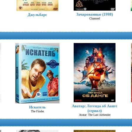
Зачарованные (1998)
Джульбарс
Charmed
Провинциальная Мадонна
Зло (сериал США)
Evil
Аватар: Легенда об Аанге
Искатель
(сериал)
The Finder
Avatar: The Last Airbender