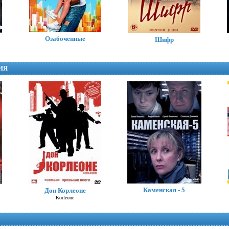
Озабоченные
Шифр
ИЯ
Вдова
The Widow
Каменская - 5
Дон Корлеоне
Korleone