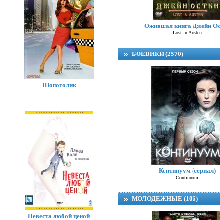
Ожившая книга Джейн Ос
Lost in Austen
БОЕВИКИ (2570)
Шопоголик
Континуум (сериал)
Continuum
МОЛОДЕЖНЫЕ (106)
Невеста любой ценой