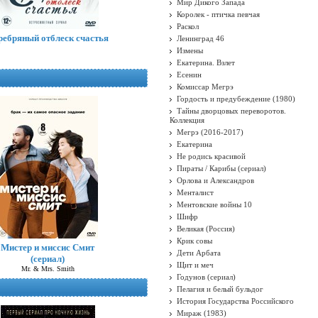
Мир Дикого Запада
Королек - птичка певчая
Раскол
ребряный отблеск счастья
Ленинград 46
Измены
Екатерина. Взлет
Есенин
Комиссар Мегрэ
Гордость и предубеждение (1980)
Тайны дворцовых переворотов.
Коллекция
Мегрэ (2016-2017)
Екатерина
Не родись красивой
Пираты / Карибы (сериал)
Орлова и Александров
Менталист
Ментовские войны 10
Шифр
Великая (Россия)
Крик совы
Мистер и миссис Смит
Дети Арбата
(сериал)
Щит и меч
Mr. & Mrs. Smith
Годунов (сериал)
Пелагия и белый бульдог
История Государства Российского
Мираж (1983)