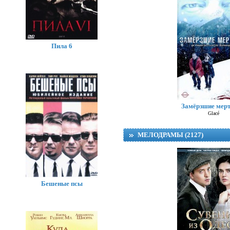
Пила 6
Замёрзшие мер
Glacé
МЕЛОДРАМЫ (2127)
Бешеные псы