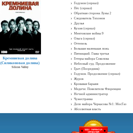
Годунов (сериал)
Пёс (сериал)
Обратная сторона Луны 2
Следователь Тихонов
Друзья
Кухня (сериал)
Ментовские войны 9
Ольга (сериал)
Оттепель
Большая маленькая ложь
Пятницкий. Глава третья
Кремниевая долина
Гетеры майора Соколова
(Силиконовая долина)
Небесный суд. Продолжение
Silicon Valley
Грач (Посредник)
Годунов. Продолжение (сериал)
Журов
Кровавая барыня
Медичи: Повелители Флоренции
Ночной администратор
Чужестранка
Дело майора Черкасова №1: МосГаз
Абсолютная власть