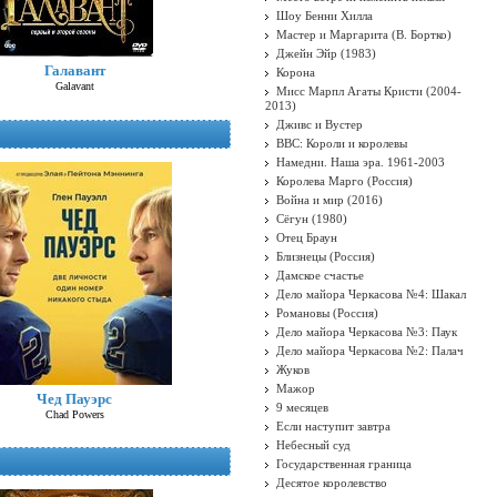
Шоу Бенни Хилла
Мастер и Маргарита (В. Бортко)
Джейн Эйр (1983)
Галавант
Корона
Galavant
Мисс Марпл Агаты Кристи (2004-
2013)
Дживс и Вустер
BBC: Короли и королевы
Намедни. Наша эра. 1961-2003
Королева Марго (Россия)
Война и мир (2016)
Сёгун (1980)
Отец Браун
Близнецы (Россия)
Дамское счастье
Дело майора Черкасова №4: Шакал
Романовы (Россия)
Дело майора Черкасова №3: Паук
Дело майора Черкасова №2: Палач
Жуков
Мажор
Чед Пауэрс
9 месяцев
Chad Powers
Если наступит завтра
Небесный суд
Государственная граница
Десятое королевство