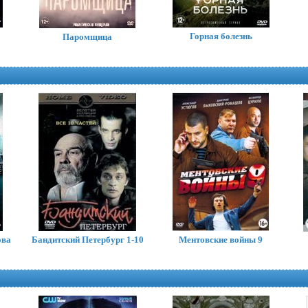
Горная болезнь
Паромщица
Майк (сериал)
Mike
Лучше не бывает (2015,
ова
Бандитский Петербург 1-10
сериал)
Ментовские войны 9