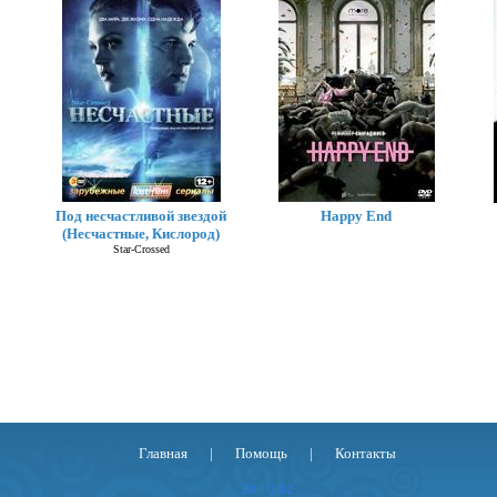
Темное дитя
Orphan Black
Под несчастливой звездой
Happy End
(Несчастные, Кислород)
Star-Crossed
Главная
|
Помощь
|
Контакты
20 : 0.62