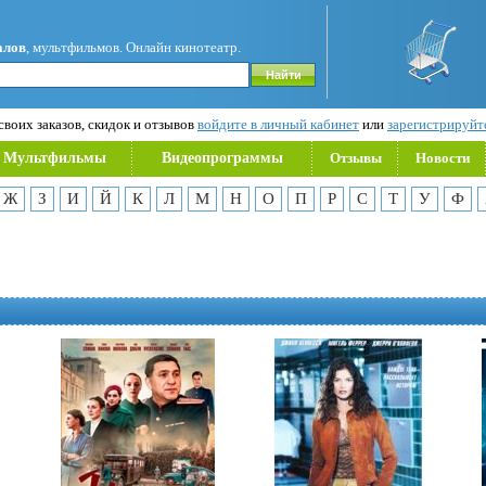
алов
, мультфильмов. Онлайн кинотеатр.
воих заказов, скидок и отзывов
войдите в личный кабинет
или
зарегистрируйт
Мультфильмы
Видеопрограммы
Отзывы
Новости
Ж
З
И
Й
К
Л
М
Н
О
П
Р
С
Т
У
Ф