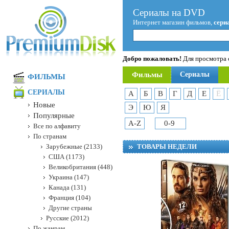
Сериалы на DVD
Интернет магазин фильмов,
сери
Добро пожаловать!
Для просмотра с
Фильмы
Сериалы
ФИЛЬМЫ
СЕРИАЛЫ
А
Б
В
Г
Д
Е
Ё
Новые
Э
Ю
Я
Популярные
A-Z
0-9
Все по алфавиту
По странам
Зарубежные (2133)
ТОВАРЫ НЕДЕЛИ
США (1173)
Великобритания (448)
Украина (147)
Канада (131)
Франция (104)
Другие страны
Русские (2012)
По жанрам