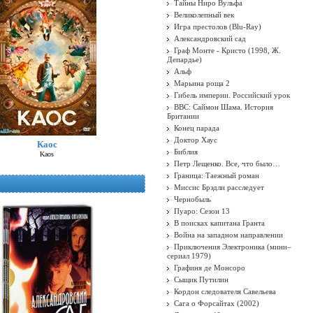
Тайны Ниро Вульфа
Великолепный век
Игра престолов (Blu-Ray)
Александровский сад
Граф Монте - Кристо (1998, Ж.
Депардье)
Альф
Марьина роща 2
Гибель империи. Российский урок
BBC: Саймон Шама. История
Британии
Конец парада
Доктор Хаус
Каос
Библия
Kaos
Петр Лещенко. Все, что было…
Граница: Таежный роман
Миссис Брэдли расследует
Чернобыль
Пуаро: Сезон 13
В поисках капитана Гранта
Война на западном направлении
Приключения Электроника (мини–
сериал 1979)
Графиня де Монсоро
Сыщик Путилин
Кордон следователя Савельева
Сага о Форсайтах (2002)