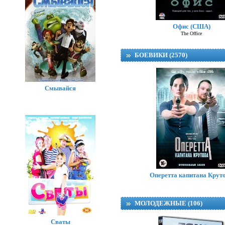
Офис (США)
The Office
БОЕВИКИ (2570)
Смывайся
Оперетта капитана Крут
МОЛОДЕЖНЫЕ (106)
Сваты