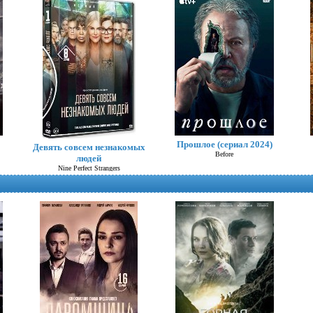
Старушки в бегах
Прошлое (сериал 2024)
Девять совсем незнакомых
Before
людей
Nine Perfect Strangers