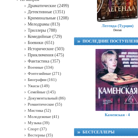
Драматические (2499)
Детективные (1351)
Криминальные (1208)
Мелодрамы (813)
Легенда (Турция)
Триллеры (788)
Destan
Комедийные (729)
ПОСЛЕДНИЕ ПОСТУПЛЕН
Боевики (651)
Исторические (503)
Приключения (475)
Фантастика (357)
Военные (334)
Фэнтезийные (271)
Биографии (161)
Ужасы (149)
Семейные (145)
Документальный (86)
Романтические (55)
Мистика (52)
Каменская - 4
Молодежные (41)
Музыка (39)
Спорт (37)
БЕСТСЕЛЛЕРЫ
Вестерны (35)