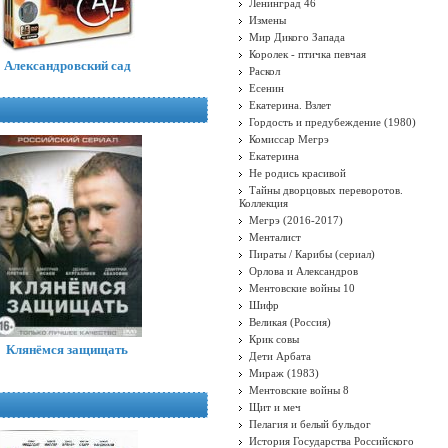
Ленинград 46
Измены
Мир Дикого Запада
Королек - птичка певчая
Александровский сад
Раскол
Есенин
Екатерина. Взлет
Гордость и предубеждение (1980)
Комиссар Мегрэ
Екатерина
Не родись красивой
Тайны дворцовых переворотов.
Коллекция
Мегрэ (2016-2017)
Менталист
Пираты / Карибы (сериал)
Орлова и Александров
Ментовские войны 10
Шифр
Великая (Россия)
Крик совы
Клянёмся защищать
Дети Арбата
Мираж (1983)
Ментовские войны 8
Щит и меч
Пелагия и белый бульдог
История Государства Российского