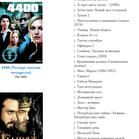
А зори здесь тихие... (2006)
Зубастики: Новый загул (сериал)
Туман 2
Преступление и наказание (сериал
2024)
Универ. Новая общага
В июне 41-го
Третье сентября
Офицеры 2
Снайпер: Оружие возмездия
Стая (сериал, 2009)
Кремниевая долина (Силиконовая
долина)
4400 (Четыре тысячи
Мисс Марпл (1984-1992)
четыреста)
Танкист
The 4400
Гибель Империи
Три полуграции
Московская сага
Домашний арест
Дом с лилиями
Мистер Бин
Петербургские тайны / Развязка
Петербургских тайн
Сердца трех
Татьянин день
Молодой Папа
Место встречи изменить нельзя