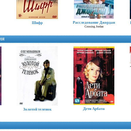
Расследование Джордан
Шифр
Crossing Jordan
ИЯ
Академия смерти
Дети Арбата
Золотой теленок
Deadly Class