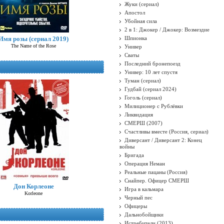
Жуки (сериал)
Апостол
Убойная сила
2 в 1: Джокер / Джокер: Возмездие
Имя розы (сериал 2019)
Шпионка
The Name of the Rose
Универ
Сваты
Последний бронепоезд
Универ: 10 лет спустя
Туман (сериал)
Гудбай (сериал 2024)
Гоголь (сериал)
Милиционер с Рублёвки
Ликвидация
СМЕРШ (2007)
Счастливы вместе (Россия, сериал)
Диверсант / Диверсант 2: Конец
войны
Бригада
Операция Неман
Реальные пацаны (Россия)
Снайпер. Офицер СМЕРШ
Дон Корлеоне
Игра в кальмара
Korleone
Черный пес
Офицеры
Дальнобойщики
Истребители (2013)