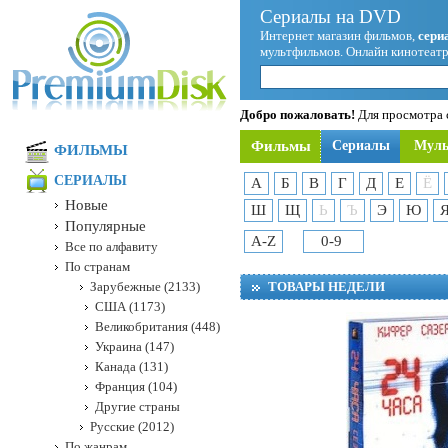
Сериалы на DVD
Интернет магазин фильмов,
сери
мультфильмов. Онлайн кинотеатр
Добро пожаловать!
Для просмотра с
Фильмы
Сериалы
Мул
ФИЛЬМЫ
СЕРИАЛЫ
А
Б
В
Г
Д
Е
Ё
Новые
Ш
Щ
Ь
Ъ
Э
Ю
Популярные
A-Z
0-9
Все по алфавиту
По странам
Зарубежные (2133)
ТОВАРЫ НЕДЕЛИ
США (1173)
Великобритания (448)
Украина (147)
Канада (131)
Франция (104)
Другие страны
Русские (2012)
По жанрам