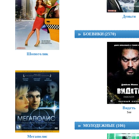
Деньги
БОЕВИКИ (2570)
Шопоголик
Видеть
See
МОЛОДЕЖНЫЕ (106)
Мегаполис