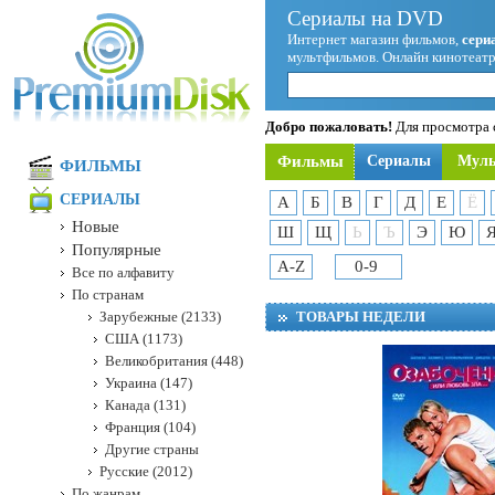
Сериалы на DVD
Интернет магазин фильмов,
сери
мультфильмов. Онлайн кинотеатр
Добро пожаловать!
Для просмотра с
Фильмы
Сериалы
Мул
ФИЛЬМЫ
СЕРИАЛЫ
А
Б
В
Г
Д
Е
Ё
Новые
Ш
Щ
Ь
Ъ
Э
Ю
Популярные
A-Z
0-9
Все по алфавиту
По странам
Зарубежные (2133)
ТОВАРЫ НЕДЕЛИ
США (1173)
Великобритания (448)
Украина (147)
Канада (131)
Франция (104)
Другие страны
Русские (2012)
По жанрам