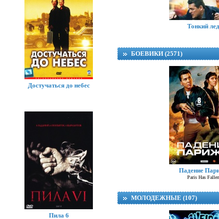
Луч
Тонкий ле
БОЕВИКИ (2571)
Достучаться до небес
Падение Пар
Paris Has Falle
МОЛОДЕЖНЫЕ (107)
Пила 6