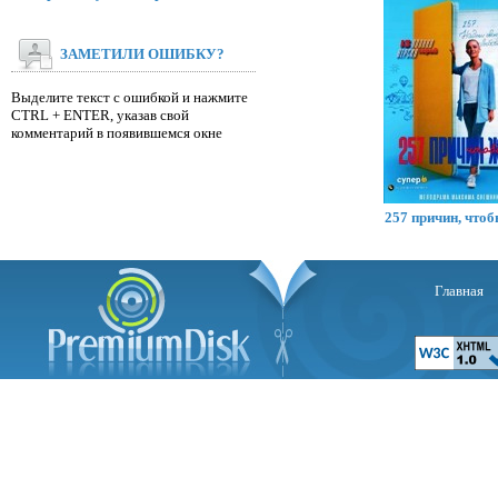
ЗАМЕТИЛИ ОШИБКУ?
Выделите текст с ошибкой и нажмите
CTRL + ENTER, указав свой
комментарий в появившемся окне
Р
257 причин, что
Главная