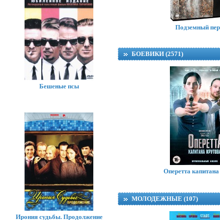
Подземный пер
БОЕВИКИ (2571)
Бешеные псы
Оперетта капитана
МОЛОДЕЖНЫЕ (107)
Ирония судьбы. Продолжение