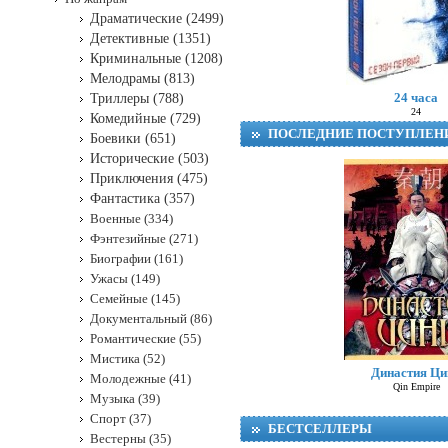
Драматические (2499)
Детективные (1351)
Криминальные (1208)
Мелодрамы (813)
24 часа
Триллеры (788)
24
Комедийные (729)
ПОСЛЕДНИЕ ПОСТУПЛЕН
Боевики (651)
Исторические (503)
Приключения (475)
Фантастика (357)
Военные (334)
Фэнтезийные (271)
Биографии (161)
Ужасы (149)
Семейные (145)
Документальный (86)
Романтические (55)
Мистика (52)
Династия Ци
Молодежные (41)
Qin Empire
Музыка (39)
Спорт (37)
БЕСТСЕЛЛЕРЫ
Вестерны (35)