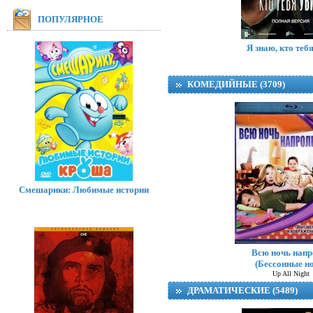
ПОПУЛЯРНОЕ
Я знаю, кто теб
КОМЕДИЙНЫЕ (3709)
Смешарики: Любимые истории
Радар (сериал 
Всю ночь напр
(Бессонные н
Up All Night
ДРАМАТИЧЕСКИЕ (5489)