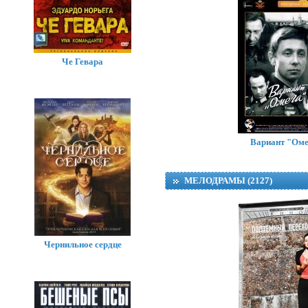
Че Гевара
Вариант "Оме
К
МЕЛОДРАМЫ (2127)
Чернильное сердце