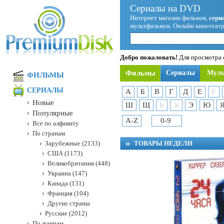
Сериалы на DVD
Интернет магазин фильмов,
сери
мультфильмов. Онлайн кинотеатр
Добро пожаловать!
Для просмотра с
Фильмы
Сериалы
Мул
ФИЛЬМЫ
СЕРИАЛЫ
А
Б
В
Г
Д
Е
Ё
Новые
Ш
Щ
Ь
Ъ
Э
Ю
Популярные
A-Z
0-9
Все по алфавиту
По странам
Зарубежные (2133)
ТОВАРЫ НЕДЕЛИ
США (1173)
Великобритания (448)
Украина (147)
Канада (131)
Франция (104)
Другие страны
Русские (2012)
По жанрам