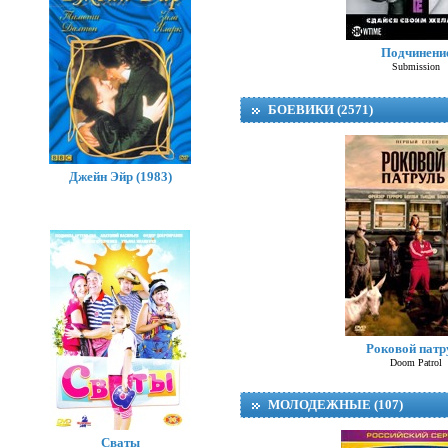
Подчинени
В
Submission
БОЕВИКИ (2571)
Джейн Эйр (1983)
Роковой патр
Doom Patrol
МОЛОДЕЖНЫЕ (107)
Сваты