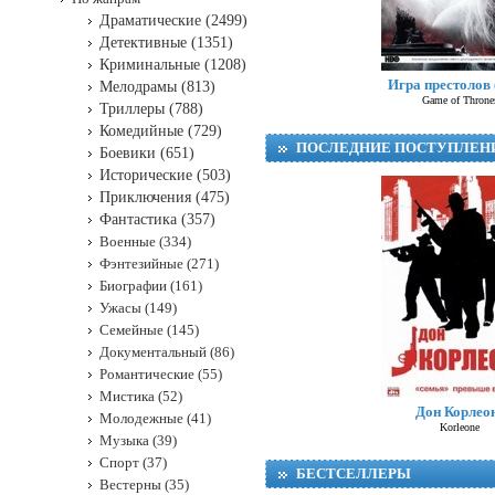
Драматические (2499)
Детективные (1351)
Криминальные (1208)
Игра престолов
Мелодрамы (813)
Game of Throne
Триллеры (788)
Комедийные (729)
ПОСЛЕДНИЕ ПОСТУПЛЕН
Боевики (651)
Исторические (503)
Приключения (475)
Фантастика (357)
Военные (334)
Фэнтезийные (271)
Биографии (161)
Ужасы (149)
Семейные (145)
Документальный (86)
Романтические (55)
Мистика (52)
Дон Корлео
Молодежные (41)
Korleone
Музыка (39)
Спорт (37)
БЕСТСЕЛЛЕРЫ
Вестерны (35)