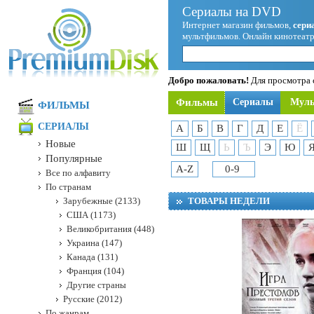
Сериалы на DVD
Интернет магазин фильмов,
сери
мультфильмов. Онлайн кинотеатр
Добро пожаловать!
Для просмотра с
Фильмы
Сериалы
Мул
ФИЛЬМЫ
СЕРИАЛЫ
А
Б
В
Г
Д
Е
Ё
Новые
Ш
Щ
Ь
Ъ
Э
Ю
Популярные
A-Z
0-9
Все по алфавиту
По странам
Зарубежные (2133)
ТОВАРЫ НЕДЕЛИ
США (1173)
Великобритания (448)
Украина (147)
Канада (131)
Франция (104)
Другие страны
Русские (2012)
По жанрам