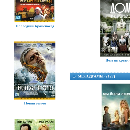
Последний бронепоезд
Дет
Дом на краю 
Dir
МЕЛОДРАМЫ (2127)
Новая земля