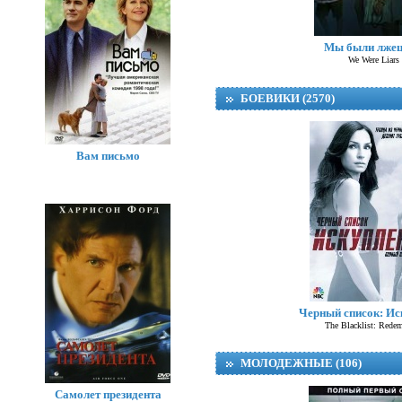
Св
Мы были лже
We Were Liars
БОЕВИКИ (2570)
Вам письмо
Черный список: Ис
The Blacklist: Rede
МОЛОДЕЖНЫЕ (106)
Самолет президента