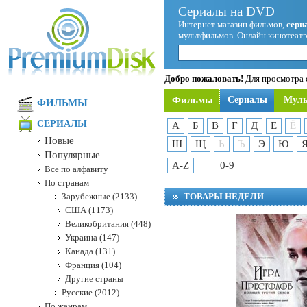
Сериалы на DVD
Интернет магазин фильмов,
сери
мультфильмов. Онлайн кинотеатр
Добро пожаловать!
Для просмотра с
Фильмы
Сериалы
Мул
ФИЛЬМЫ
СЕРИАЛЫ
А
Б
В
Г
Д
Е
Ё
Новые
Ш
Щ
Ь
Ъ
Э
Ю
Популярные
A-Z
0-9
Все по алфавиту
По странам
Зарубежные (2133)
ТОВАРЫ НЕДЕЛИ
США (1173)
Великобритания (448)
Украина (147)
Канада (131)
Франция (104)
Другие страны
Русские (2012)
По жанрам