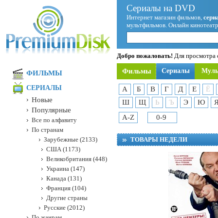
Сериалы на DVD
Интернет магазин фильмов,
сери
мультфильмов. Онлайн кинотеатр
Добро пожаловать!
Для просмотра с
Фильмы
Сериалы
Мул
ФИЛЬМЫ
СЕРИАЛЫ
А
Б
В
Г
Д
Е
Ё
Новые
Ш
Щ
Ь
Ъ
Э
Ю
Популярные
A-Z
0-9
Все по алфавиту
По странам
Зарубежные (2133)
ТОВАРЫ НЕДЕЛИ
США (1173)
Великобритания (448)
Украина (147)
Канада (131)
Франция (104)
Другие страны
Русские (2012)
По жанрам