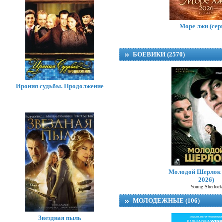
Море лжи (сер
БОЕВИКИ (2570)
Ирония судьбы. Продолжение
Молодой Шерлок 
2026)
Young Sherlock
МОЛОДЕЖНЫЕ (106)
Звездная пыль