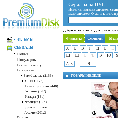
Сериалы на DVD
Интернет магазин фильмов,
сери
мультфильмов. Онлайн кинотеатр
Добро пожаловать!
Для просмотра с
Фильмы
Сериалы
Мул
ФИЛЬМЫ
СЕРИАЛЫ
А
Б
В
Г
Д
Е
Ё
Новые
Ш
Щ
Ь
Ъ
Э
Ю
Популярные
A-Z
0-9
Все по алфавиту
По странам
Зарубежные (2133)
ТОВАРЫ НЕДЕЛИ
США (1173)
Великобритания (448)
Украина (147)
Канада (131)
Франция (104)
Другие страны
Русские (2012)
По жанрам