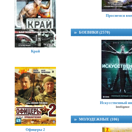
Проснемся вме
БОЕВИКИ (2570)
Край
Искусственный ин
Intelligence
МОЛОДЕЖНЫЕ (106)
Офицеры 2